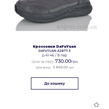
Кроссовки DaFuYuan
DAFUYUAN-A2877-3
р.41-46
/
8 пар
730.00
Ціна за пару
грн
5 840.00
Ціна за ящ.
грн
До кошику