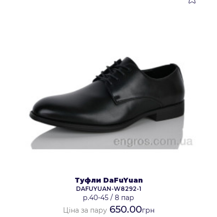
Туфли DaFuYuan
DAFUYUAN-W8292-1
р.40-45
/
8 пар
650.00
Ціна за пару
грн