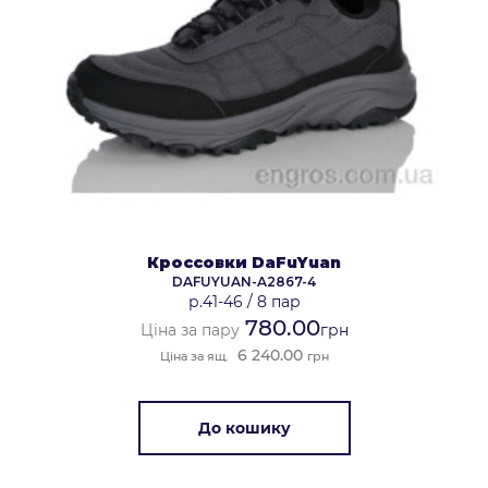
Кроссовки DaFuYuan
DAFUYUAN-A2867-4
р.41-46
/
8 пар
780.00
Ціна за пару
грн
6 240.00
Ціна за ящ.
грн
До кошику