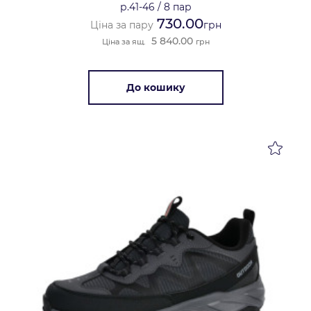
р.41-46
/
8 пар
730.00
Ціна за пару
грн
5 840.00
Ціна за ящ.
грн
До кошику