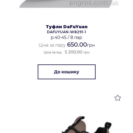
Туфли DaFuYuan
DAFUYUAN-W8291-1
р.40-45
/
8 пар
650.00
Ціна за пару
грн
5 200.00
Ціна за ящ.
грн
До кошику