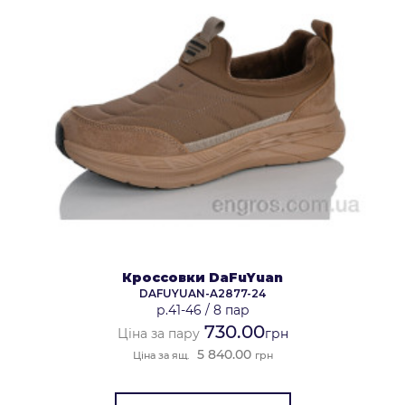
Кроссовки DaFuYuan
DAFUYUAN-A2877-24
р.41-46
/
8 пар
730.00
Ціна за пару
грн
5 840.00
Ціна за ящ.
грн