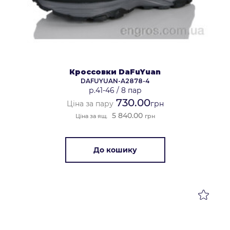
Кроссовки DaFuYuan
DAFUYUAN-A2878-4
р.41-46
/
8 пар
730.00
Ціна за пару
грн
5 840.00
Ціна за ящ.
грн
До кошику