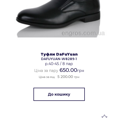
Туфли DaFuYuan
DAFUYUAN-W8289-1
р.40-45
/
8 пар
650.00
Ціна за пару
грн
5 200.00
Ціна за ящ.
грн
До кошику