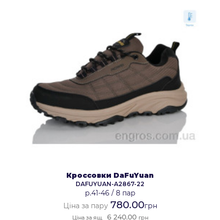
Кроссовки DaFuYuan
DAFUYUAN-A2867-22
р.41-46
/
8 пар
780.00
Ціна за пару
грн
6 240.00
Ціна за ящ.
грн