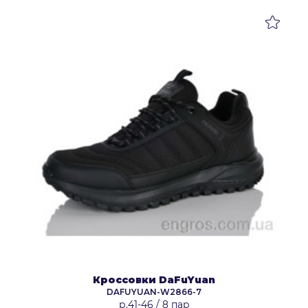
Кроссовки DaFuYuan
DAFUYUAN-W2866-7
р.41-46
/
8 пар