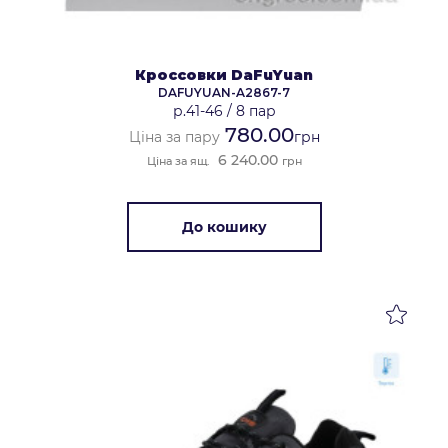
Кроссовки DaFuYuan
DAFUYUAN-A2867-7
р.41-46
/
8 пар
780.00
Ціна за пару
грн
6 240.00
Ціна за ящ.
грн
До кошику