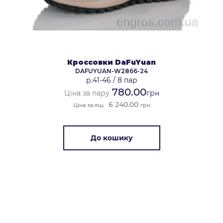
Кроссовки DaFuYuan
DAFUYUAN-W2866-24
р.41-46
/
8 пар
780.00
Ціна за пару
грн
6 240.00
Ціна за ящ.
грн
До кошику