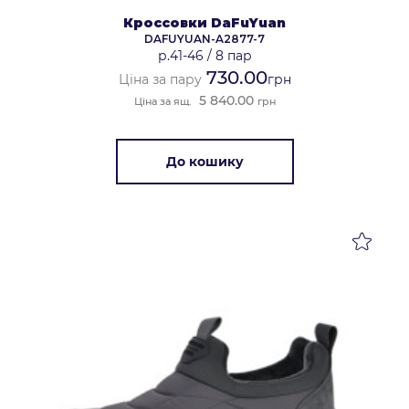
Кроссовки DaFuYuan
DAFUYUAN-A2877-7
р.41-46
/
8 пар
730.00
Ціна за пару
грн
5 840.00
Ціна за ящ.
грн
До кошику