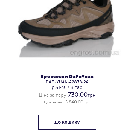
Кроссовки DaFuYuan
DAFUYUAN-A2878-24
р.41-46
/
8 пар
730.00
Ціна за пару
грн
5 840.00
Ціна за ящ.
грн
До кошику