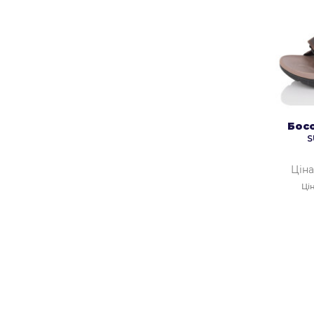
Бос
S
Ціна
Цін