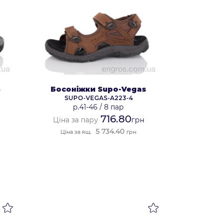
s
Босоніжки Supo-Vegas
SUPO-VEGAS-A223-4
р.41-46
/
8 пар
716.80
Ціна за пару
грн
5 734.40
Ціна за ящ.
грн