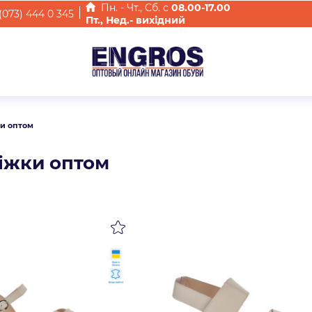
Пн. - Чт., Cб. с
08.00-17.00
(073) 444 0 345
Пт., Нед.- вихідний
и оптом
іжки оптом