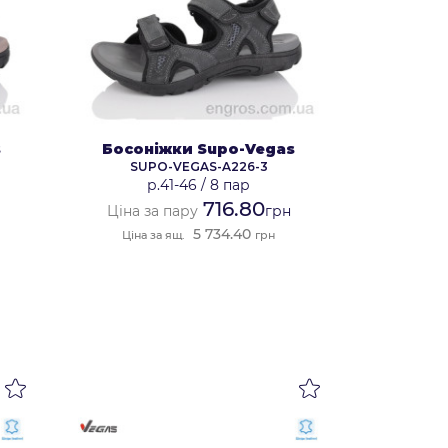
s
Босоніжки Supo-Vegas
SUPO-VEGAS-A226-3
р.41-46
/
8 пар
716.80
Ціна за пару
грн
5 734.40
Ціна за ящ.
грн