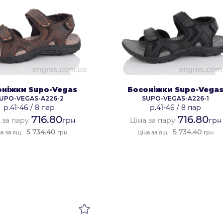
оніжки Supo-Vegas
Босоніжки Supo-Vega
UPO-VEGAS-A226-2
SUPO-VEGAS-A226-1
р.41-46
/
8 пар
р.41-46
/
8 пар
716.80
716.80
 за пару
грн
Ціна за пару
грн
5 734.40
5 734.40
а за ящ.
грн
Ціна за ящ.
грн