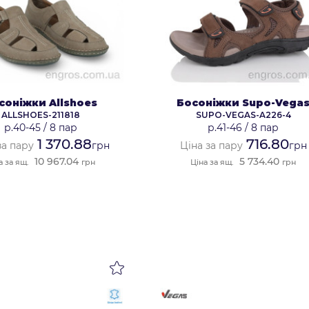
соніжки Allshoes
Босоніжки Supo-Vega
ALLSHOES-211818
SUPO-VEGAS-A226-4
р.40-45
/
8 пар
р.41-46
/
8 пар
1 370.88
716.80
за пару
грн
Ціна за пару
грн
10 967.04
5 734.40
а за ящ.
грн
Ціна за ящ.
грн