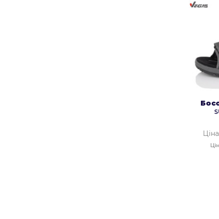
Бос
S
Ціна
Цін