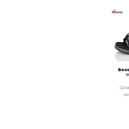
Бос
S
Ціна
Цін