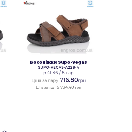
s
Босоніжки Supo-Vegas
SUPO-VEGAS-A228-4
р.41-46
/
8 пар
716.80
Ціна за пару
грн
5 734.40
Ціна за ящ.
грн