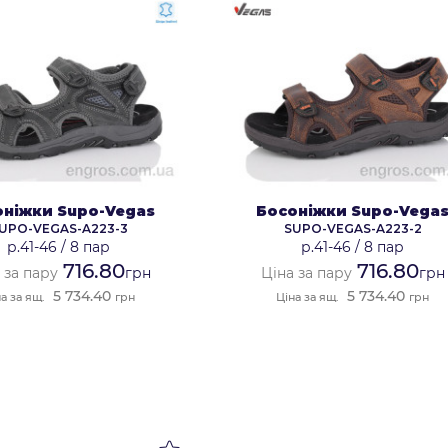
оніжки Supo-Vegas
Босоніжки Supo-Vega
UPO-VEGAS-A223-3
SUPO-VEGAS-A223-2
р.41-46
/
8 пар
р.41-46
/
8 пар
716.80
716.80
 за пару
грн
Ціна за пару
грн
5 734.40
5 734.40
а за ящ.
грн
Ціна за ящ.
грн