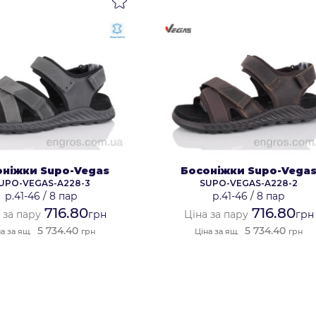
оніжки Supo-Vegas
Босоніжки Supo-Vega
UPO-VEGAS-A228-3
SUPO-VEGAS-A228-2
р.41-46
/
8 пар
р.41-46
/
8 пар
716.80
716.80
 за пару
грн
Ціна за пару
грн
5 734.40
5 734.40
а за ящ.
грн
Ціна за ящ.
грн