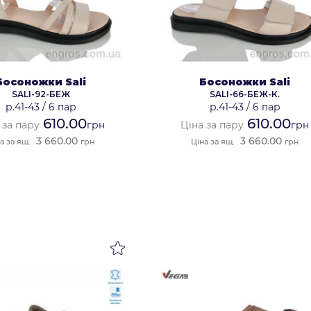
Босоножки Sali
Босоножки Sali
SALI-92-БЕЖ
SALI-66-БЕЖ-К.
р.41-43
/
6 пар
р.41-43
/
6 пар
610.00
610.00
 за пару
грн
Ціна за пару
грн
3 660.00
3 660.00
а за ящ.
грн
Ціна за ящ.
грн