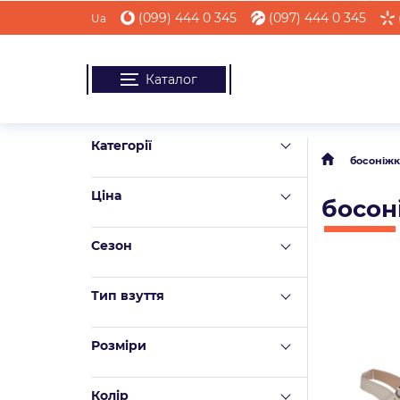
(099) 444 0 345
(097) 444 0 345
Ua
Каталог
Категорії
босоніжк
Ціна
босон
Сезон
Тип взуття
Розміри
Колір