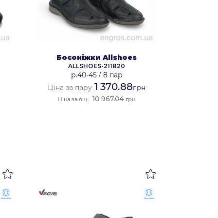
Босоніжки Allshoes
ALLSHOES-211820
р.40-45
/
8 пар
1 370.88
Ціна за пару
грн
10 967.04
Ціна за ящ.
грн