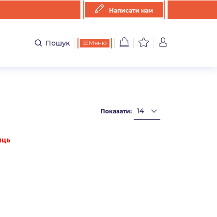
Написати нам
Пошук
Меню
Показати:
иць