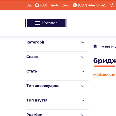
(099) 444 0 345
(097) 444 0 345
Ua
Каталог
Категорії
Made in 
Сезон
бридж
Стать
Мінімальне 
Тип аксессуаров
Тип взуття
Розміри