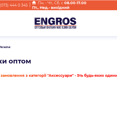
Пн. - Чт., Cб. с
08.00-17.00
(073) 444 0 345
Пт., Нед.- вихідний
Ukraine
и оптом
замовлення з категорії "Аксессуари" - 5ть будь-яких один