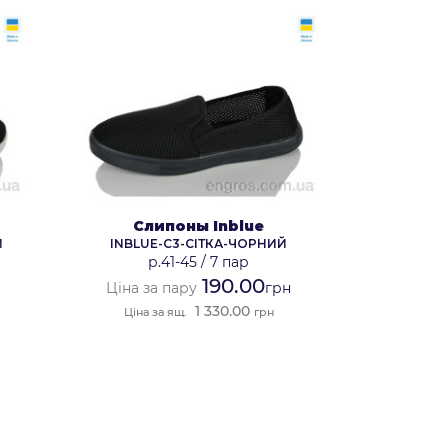
Слипоны Inblue
Й
INBLUE-C3-СІТКА-ЧОРНИЙ
р.41-45
/
7 пар
190.00
Ціна за пару
грн
1 330.00
Ціна за ящ.
грн