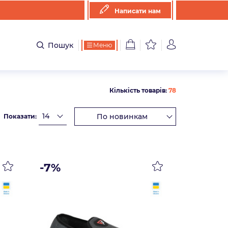
Написати нам
Пошук
Меню
Кількість товарів:
78
Показати:
-7%