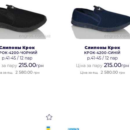
Слипоны Крок
Слипоны Крок
РОК-4200-ЧОРНИЙ
КРОК-4200-СИНІЙ
р.41-45
/
12 пар
р.41-45
/
12 пар
215.00
215.00
 за пару
грн
Ціна за пару
грн
2 580.00
2 580.00
а за ящ.
грн
Ціна за ящ.
грн