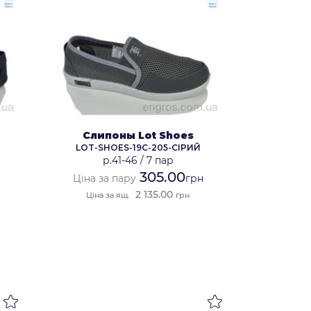
Слипоны Lot Shoes
Й
LOT-SHOES-19C-205-СІРИЙ
р.41-46
/
7 пар
305.00
Ціна за пару
грн
2 135.00
Ціна за ящ.
грн