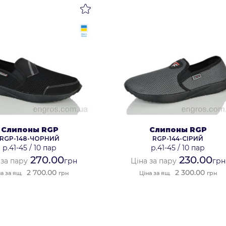
Слипоны RGP
Слипоны RGP
RGP-148-ЧОРНИЙ
RGP-144-СІРИЙ
р.41-45
/
10 пар
р.41-45
/
10 пар
270.00
230.00
 за пару
грн
Ціна за пару
грн
2 700.00
2 300.00
а за ящ.
грн
Ціна за ящ.
грн