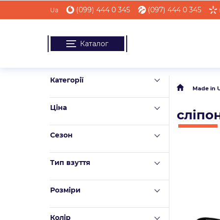
(099) 444 0 345
(097) 444 0 345
Ua
Каталог
Категорії
Made in 
Ціна
сліпо
Сезон
Тип взуття
Розміри
Колір