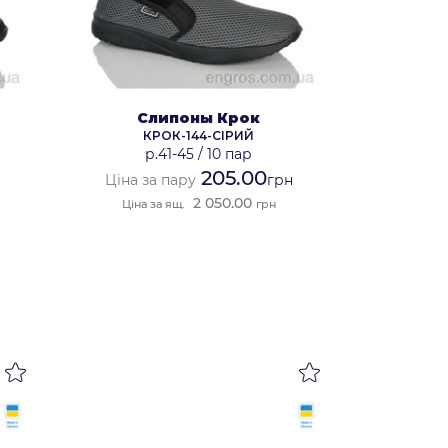
Слипоны Крок
КРОК-144-СІРИЙ
р.41-45
/
10 пар
205.00
Ціна за пару
грн
2 050.00
Ціна за ящ.
грн