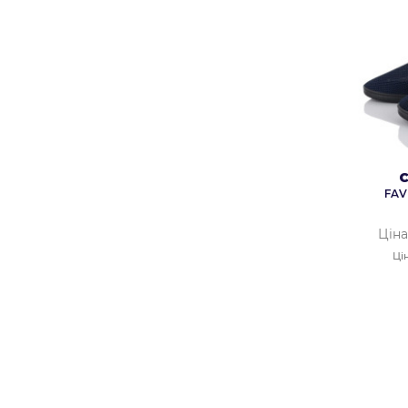
С
FAV
Ціна
Ці