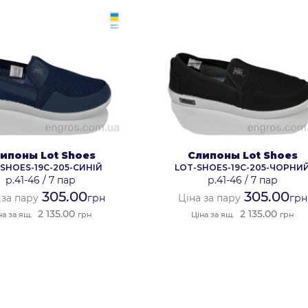
ипоны Lot Shoes
Слипоны Lot Shoes
SHOES-19C-205-СИНІЙ
LOT-SHOES-19C-205-ЧОРНИ
р.41-46
/
7 пар
р.41-46
/
7 пар
305.00
305.00
 за пару
грн
Ціна за пару
грн
2 135.00
2 135.00
на за ящ.
грн
Ціна за ящ.
грн