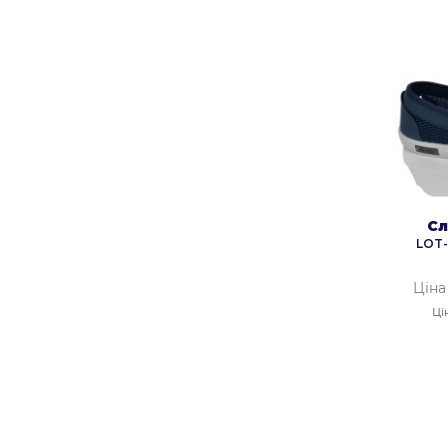
Сл
LOT-
Ціна
Ці