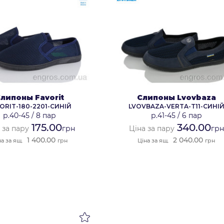
липоны Favorit
Слипоны Lvovbaza
ORIT-180-2201-СИНІЙ
LVOVBAZA-VERTA-T11-СИНІ
р.40-45
/
8 пар
р.41-45
/
6 пар
175.00
340.00
 за пару
грн
Ціна за пару
грн
1 400.00
2 040.00
на за ящ.
грн
Ціна за ящ.
грн