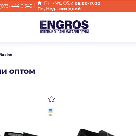
Пн. - Чт., Cб. с
08.00-17.00
(073) 444 0 345
Пт., Нед.- вихідний
Ukraine
ни оптом