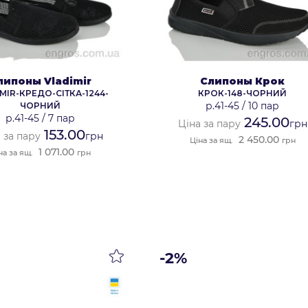
липоны Vladimir
Слипоны Крок
MIR-КРЕДО-СІТКА-1244-
КРОК-148-ЧОРНИЙ
р.41-45
/
10 пар
ЧОРНИЙ
р.41-45
/
7 пар
245.00
Ціна за пару
грн
153.00
 за пару
грн
2 450.00
Ціна за ящ.
грн
1 071.00
на за ящ.
грн
-2%