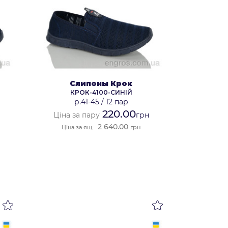
Слипоны Крок
КРОК-4100-СИНІЙ
р.41-45
/
12 пар
220.00
Ціна за пару
грн
2 640.00
Ціна за ящ.
грн