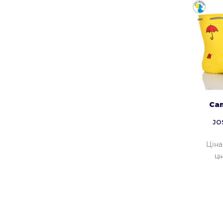
Сап
JO
Ціна
Ці