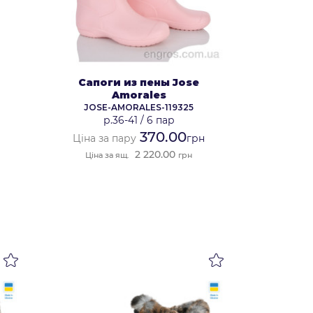
Сапоги из пены Jose
Amorales
JOSE-AMORALES-119325
р.36-41
/
6 пар
370.00
Ціна за пару
грн
2 220.00
Ціна за ящ.
грн