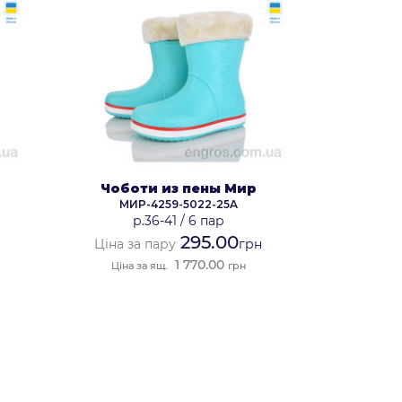
Чоботи из пены Мир
МИР-4259-5022-25A
р.36-41
/
6 пар
295.00
Ціна за пару
грн
1 770.00
Ціна за ящ.
грн