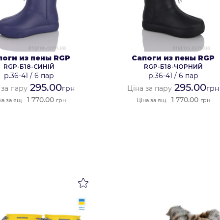
поги из пены RGP
Сапоги из пены RGP
RGP-Б18-СИНІЙ
RGP-Б18-ЧОРНИЙ
р.36-41
/
6 пар
р.36-41
/
6 пар
295.00
295.00
 за пару
грн
Ціна за пару
грн
1 770.00
1 770.00
на за ящ.
грн
Ціна за ящ.
грн