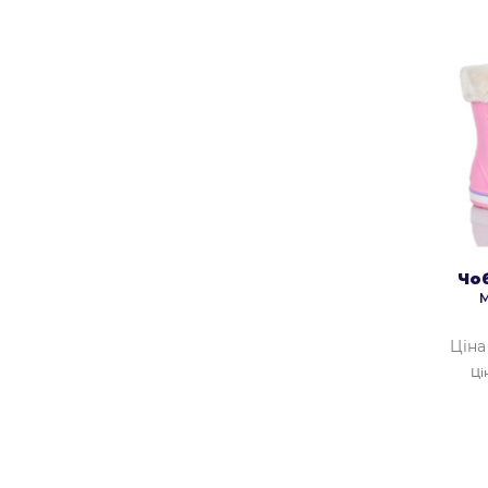
Чо
Ціна
Ці