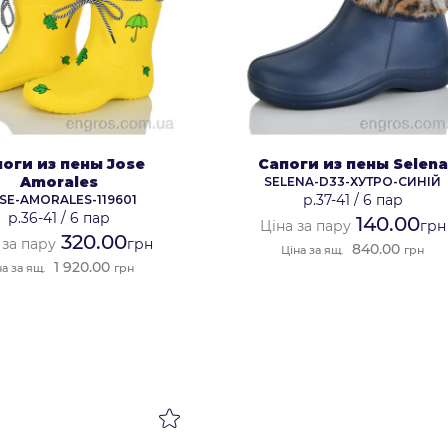
оги из пены Jose
Сапоги из пены Selena
Amorales
SELENA-D33-ХУТРО-СИНІЙ
р.37-41
/
6 пар
SE-AMORALES-119601
р.36-41
/
6 пар
140.00
Ціна за пару
грн
320.00
 за пару
грн
840.00
Ціна за ящ.
грн
1 920.00
на за ящ.
грн