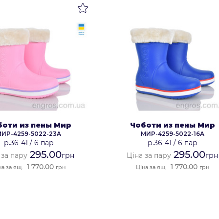
боти из пены Мир
Чоботи из пены Мир
МИР-4259-5022-23A
МИР-4259-5022-16A
р.36-41
/
6 пар
р.36-41
/
6 пар
295.00
295.00
 за пару
грн
Ціна за пару
грн
1 770.00
1 770.00
на за ящ.
грн
Ціна за ящ.
грн