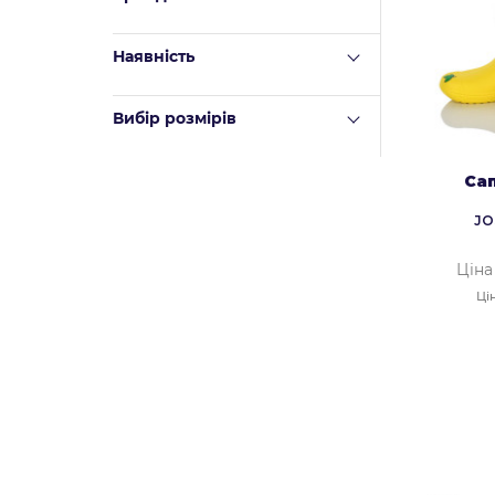
Наявність
Вибір розмірів
Сап
JO
Ціна
Ці