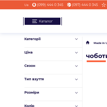
(099) 444 0 345
(097) 444 0 345
Ua
Каталог
Категорії
Made in 
Ціна
чобот
Сезон
Тип взуття
Розміри
Колір