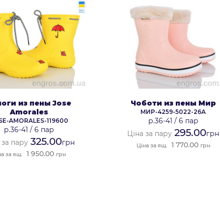
оги из пены Jose
Чоботи из пены Мир
Amorales
МИР-4259-5022-26A
р.36-41
/
6 пар
SE-AMORALES-119600
р.36-41
/
6 пар
295.00
Ціна за пару
грн
325.00
 за пару
грн
1 770.00
Ціна за ящ.
грн
1 950.00
на за ящ.
грн