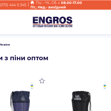
Пн. - Чт., Cб. с
08.00-17.00
(073) 444 0 345
Пт., Нед.- вихідний
Ukraine
и з піни оптом