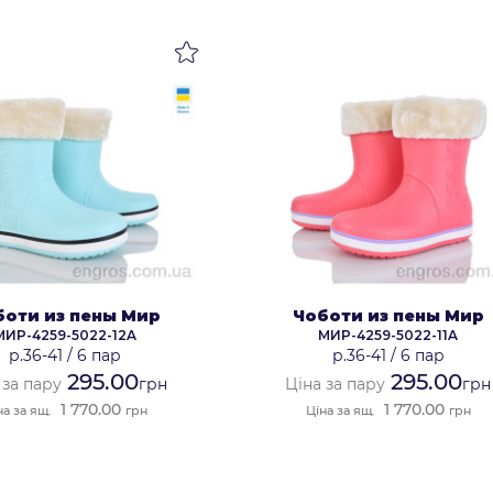
боти из пены Мир
Чоботи из пены Мир
МИР-4259-5022-12A
МИР-4259-5022-11A
р.36-41
/
6 пар
р.36-41
/
6 пар
295.00
295.00
 за пару
грн
Ціна за пару
грн
1 770.00
1 770.00
на за ящ.
грн
Ціна за ящ.
грн