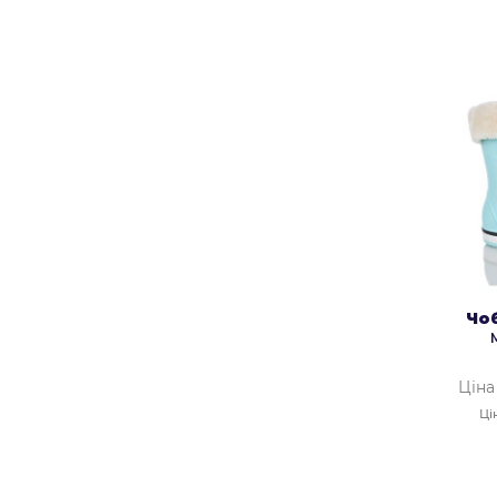
Чо
Ціна
Ці