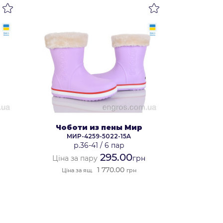
Чоботи из пены Мир
МИР-4259-5022-15A
р.36-41
/
6 пар
295.00
Ціна за пару
грн
1 770.00
Ціна за ящ.
грн