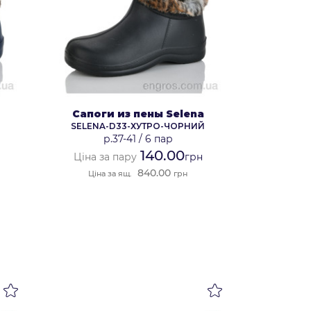
Сапоги из пены Selena
SELENA-D33-ХУТРО-ЧОРНИЙ
р.37-41
/
6 пар
140.00
Ціна за пару
грн
840.00
Ціна за ящ.
грн