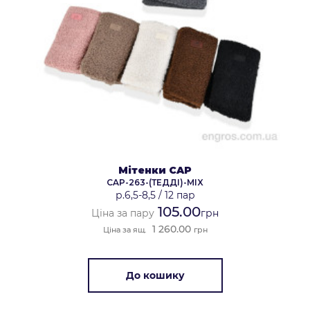
Мітенки CAP
CAP-263-(ТЕДДІ)-MIX
р.6,5-8,5
/
12 пар
105.00
Ціна за пару
грн
1 260.00
Ціна за ящ.
грн
До кошику