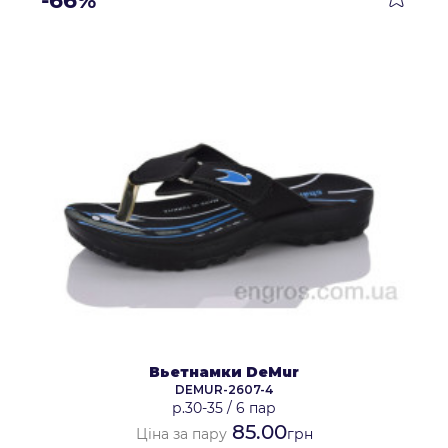
-66%
Вьетнамки DeMur
DEMUR-2607-4
р.30-35
/
6 пар
85.00
Ціна за пару
грн