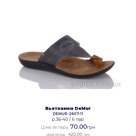
Вьетнамки DeMur
DEMUR-2607-11
р.36-40
/
6 пар
70.00
Ціна за пару
грн
420.00
Ціна за ящ.
грн