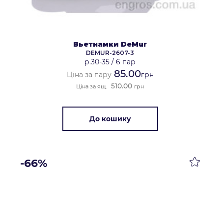
Вьетнамки DeMur
DEMUR-2607-3
р.30-35
/
6 пар
85.00
Ціна за пару
грн
510.00
Ціна за ящ.
грн
До кошику
-66%