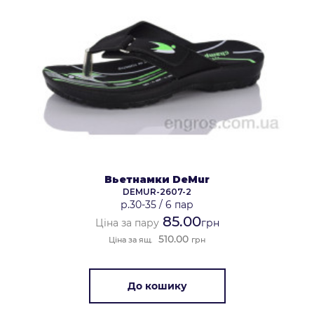
Вьетнамки DeMur
DEMUR-2607-2
р.30-35
/
6 пар
85.00
Ціна за пару
грн
510.00
Ціна за ящ.
грн
До кошику