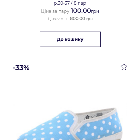
р.30-37
/
8 пар
100.00
Ціна за пару
грн
800.00
Ціна за ящ.
грн
До кошику
-33%