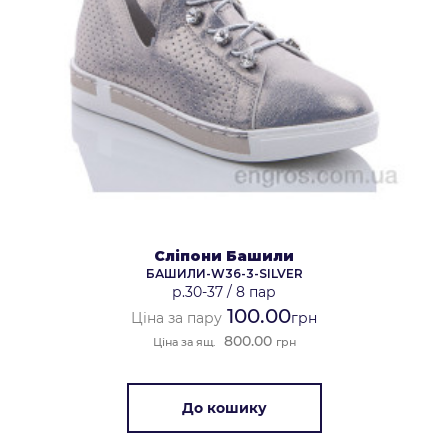
Сліпони Башили
БАШИЛИ-W36-3-SILVER
р.30-37
/
8 пар
100.00
Ціна за пару
грн
800.00
Ціна за ящ.
грн
До кошику