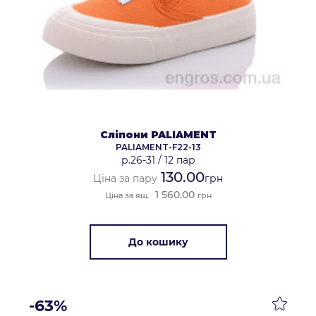
Сліпони PALIAMENT
PALIAMENT-F22-13
р.26-31
/
12 пар
130.00
Ціна за пару
грн
1 560.00
Ціна за ящ.
грн
До кошику
-63%