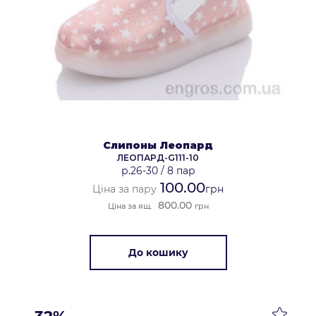
Слипоны Леопард
ЛЕОПАРД-G111-10
р.26-30
/
8 пар
100.00
Ціна за пару
грн
800.00
Ціна за ящ.
грн
До кошику