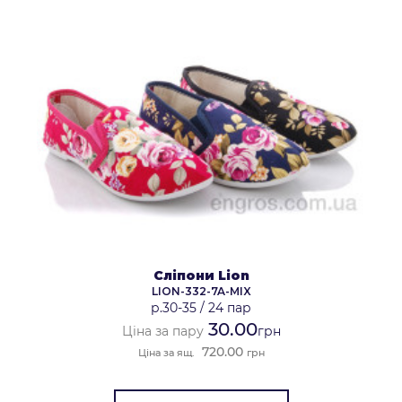
Сліпони Lion
LION-332-7A-MIX
р.30-35
/
24 пар
30.00
Ціна за пару
грн
720.00
Ціна за ящ.
грн