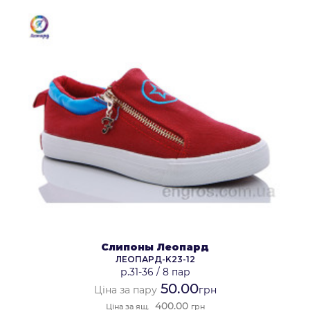
Слипоны Леопард
ЛЕОПАРД-K23-12
р.31-36
/
8 пар
50.00
Ціна за пару
грн
400.00
Ціна за ящ.
грн