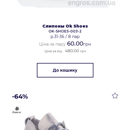
Слипоны Ok Shoes
OK-SHOES-003-2
р.31-36
/
8 пар
60.00
Ціна за пару
грн
480.00
Ціна за ящ.
грн
До кошику
-64%