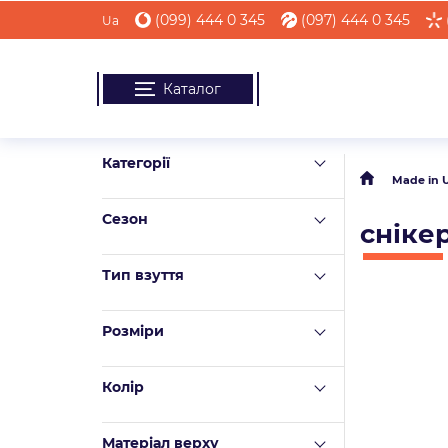
(099) 444 0 345
(097) 444 0 345
Ua
Каталог
Категорії
Made in 
Сезон
сніке
Тип взуття
Розміри
Колір
Матеріал верху