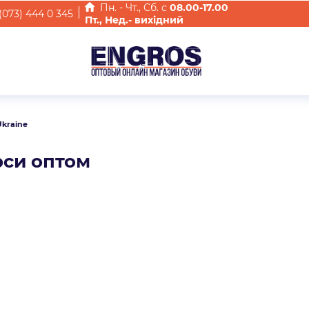
Пн. - Чт., Cб. с
08.00-17.00
(073) 444 0 345
Пт., Нед.- вихідний
Ukraine
рси оптом