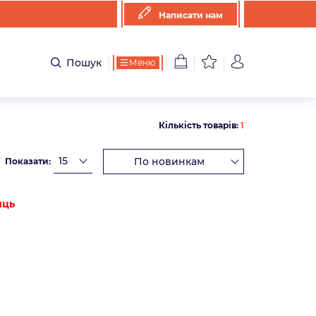
Написати нам
Пошук
Меню
Кількість товарів:
1
Показати:
иць