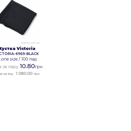
Хустка Victoria
ICTORIA-6969-BLACK
.one size
/
100 пар
10.80
а за пару
грн
1 080.00
на за ящ.
грн