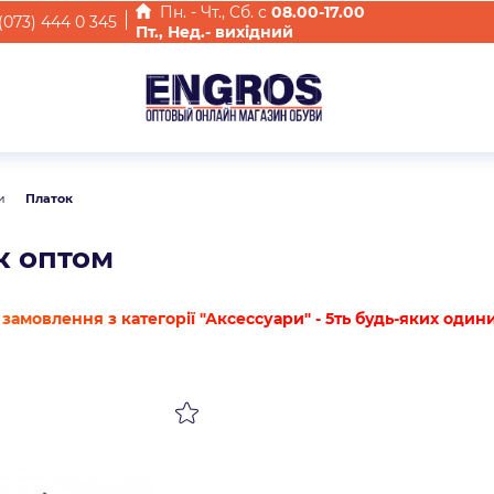
Пн. - Чт., Cб. с
08.00-17.00
(073) 444 0 345
Пт., Нед.- вихідний
и
Платок
к оптом
замовлення з категорії "Аксессуари" - 5ть будь-яких один