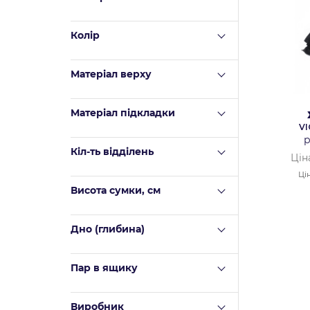
Колір
Матеріал верху
Mатеріал підкладки
V
р
Кіл-ть відділень
Цін
Ці
Висота сумки, см
Дно (глибина)
Пар в ящику
Виробник