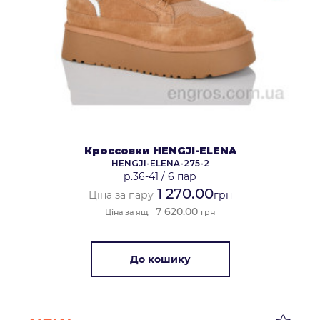
Кроссовки HENGJI-ELENA
HENGJI-ELENA-275-2
р.36-41
/
6 пар
1 270.00
Ціна за пару
грн
7 620.00
Ціна за ящ.
грн
До кошику