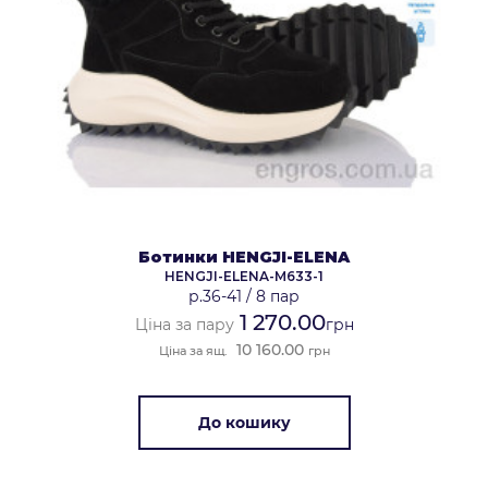
Ботинки HENGJI-ELENA
HENGJI-ELENA-M633-1
р.36-41
/
8 пар
1 270.00
Ціна за пару
грн
10 160.00
Ціна за ящ.
грн
До кошику