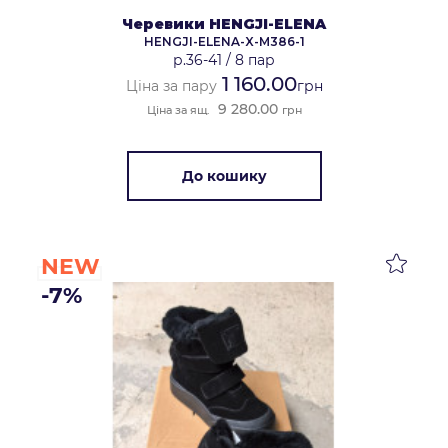
Черевики HENGJI-ELENA
HENGJI-ELENA-X-M386-1
р.36-41
/
8 пар
1 160.00
Ціна за пару
грн
9 280.00
Ціна за ящ.
грн
До кошику
NEW
-7%