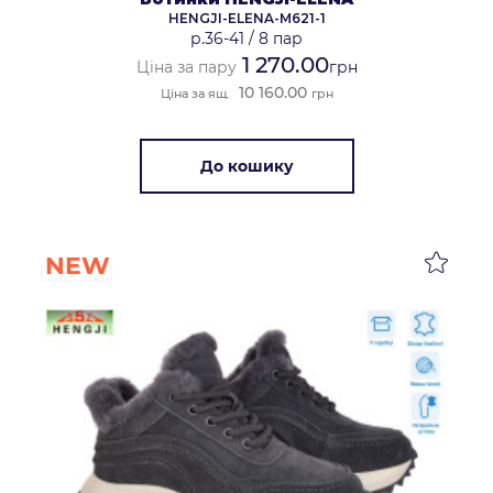
HENGJI-ELENA-M621-1
р.36-41
/
8 пар
1 270.00
Ціна за пару
грн
10 160.00
Ціна за ящ.
грн
До кошику
NEW