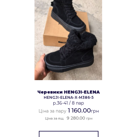
Черевики HENGJI-ELENA
HENGJI-ELENA-X-M386-5
р.36-41
/
8 пар
1 160.00
Ціна за пару
грн
9 280.00
Ціна за ящ.
грн