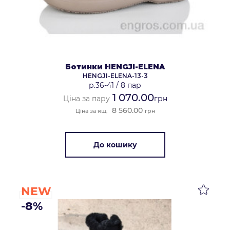
Ботинки HENGJI-ELENA
HENGJI-ELENA-13-3
р.36-41
/
8 пар
1 070.00
Ціна за пару
грн
8 560.00
Ціна за ящ.
грн
До кошику
NEW
-8%