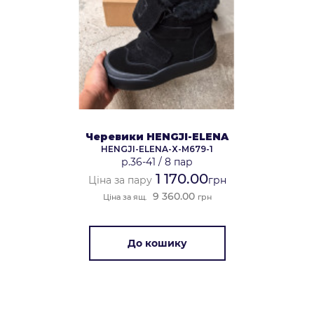
Черевики HENGJI-ELENA
HENGJI-ELENA-X-M679-1
р.36-41
/
8 пар
1 170.00
Ціна за пару
грн
9 360.00
Ціна за ящ.
грн
До кошику