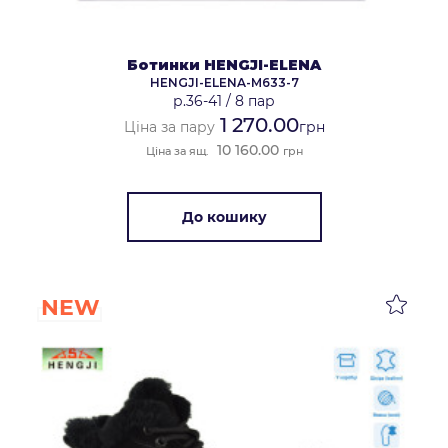
Ботинки HENGJI-ELENA
HENGJI-ELENA-M633-7
р.36-41
/
8 пар
1 270.00
Ціна за пару
грн
10 160.00
Ціна за ящ.
грн
До кошику
NEW