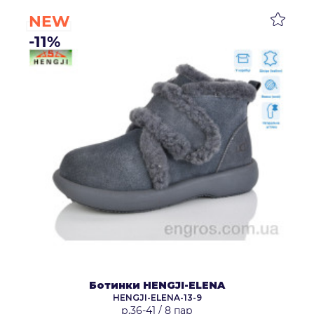
NEW
-11%
Ботинки HENGJI-ELENA
HENGJI-ELENA-13-9
р.36-41
/
8 пар