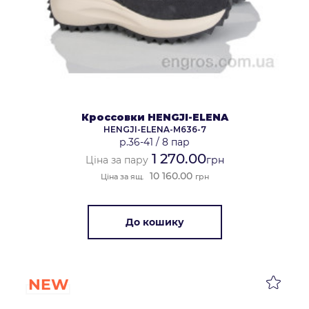
Кроссовки HENGJI-ELENA
HENGJI-ELENA-M636-7
р.36-41
/
8 пар
1 270.00
Ціна за пару
грн
10 160.00
Ціна за ящ.
грн
До кошику
NEW