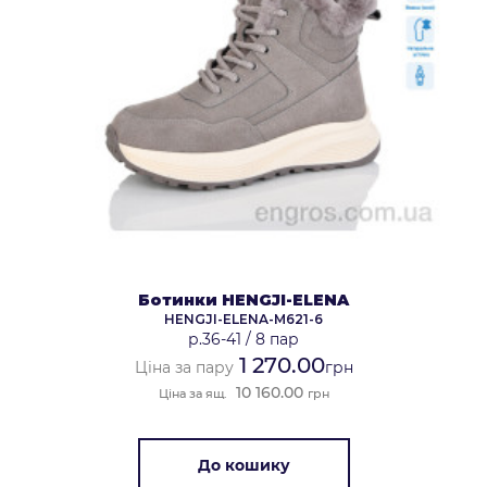
Ботинки HENGJI-ELENA
HENGJI-ELENA-M621-6
р.36-41
/
8 пар
1 270.00
Ціна за пару
грн
10 160.00
Ціна за ящ.
грн
До кошику