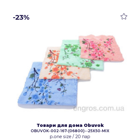
-23%
Товари для дома Obuvok
OBUVOK-002-167-(06800)--25X50-MIX
р.one size
/
20 пар