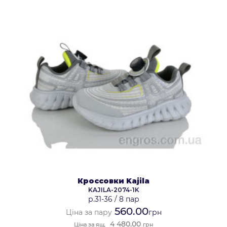
Кроссовки Kajila
KAJILA-2074-1K
р.31-36
/
8 пар
560.00
Ціна за пару
грн
4 480.00
Ціна за ящ.
грн