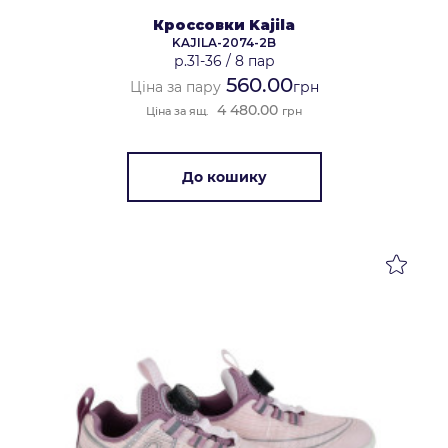
Кроссовки Kajila
KAJILA-2074-2B
р.31-36
/
8 пар
560.00
Ціна за пару
грн
4 480.00
Ціна за ящ.
грн
До кошику