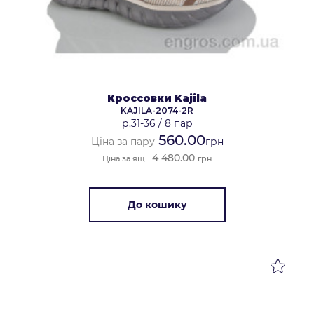
Кроссовки Kajila
KAJILA-2074-2R
р.31-36
/
8 пар
560.00
Ціна за пару
грн
4 480.00
Ціна за ящ.
грн
До кошику