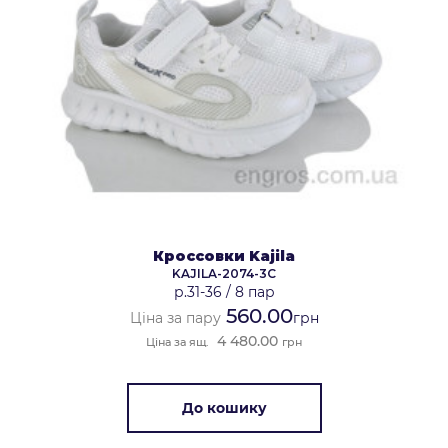
Кроссовки Kajila
KAJILA-2074-3C
р.31-36
/
8 пар
560.00
Ціна за пару
грн
4 480.00
Ціна за ящ.
грн
До кошику