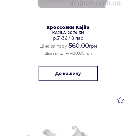
Кроссовки Kajila
KAJILA-2074-3H
р.31-36
/
8 пар
560.00
Ціна за пару
грн
4 480.00
Ціна за ящ.
грн
До кошику