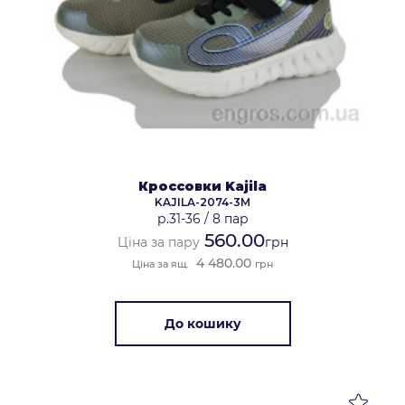
Кроссовки Kajila
KAJILA-2074-3M
р.31-36
/
8 пар
560.00
Ціна за пару
грн
4 480.00
Ціна за ящ.
грн
До кошику