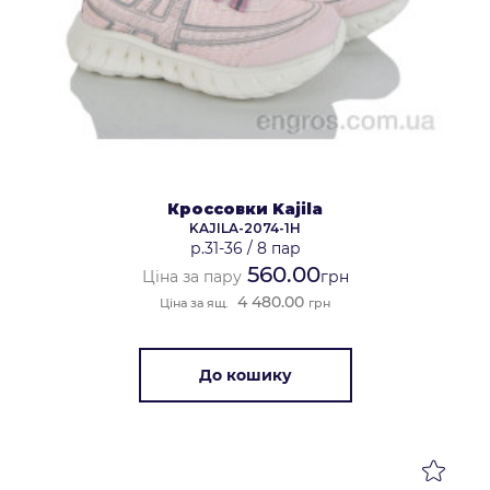
Кроссовки Kajila
KAJILA-2074-1H
р.31-36
/
8 пар
560.00
Ціна за пару
грн
4 480.00
Ціна за ящ.
грн
До кошику