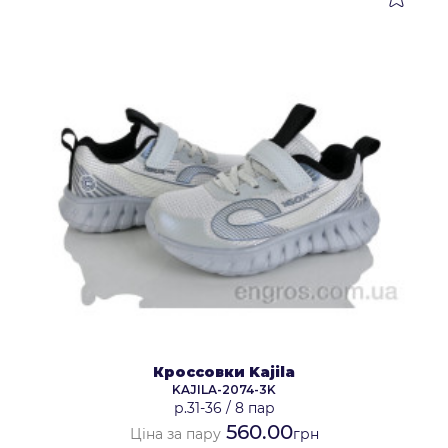
Кроссовки Kajila
KAJILA-2074-3K
р.31-36
/
8 пар
560.00
Ціна за пару
грн