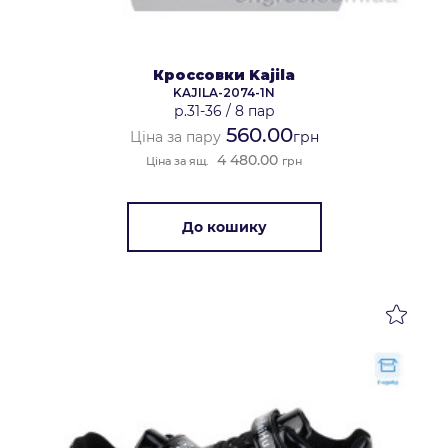
Кроссовки Kajila
KAJILA-2074-1N
р.31-36
/
8 пар
560.00
Ціна за пару
грн
4 480.00
Ціна за ящ.
грн
До кошику