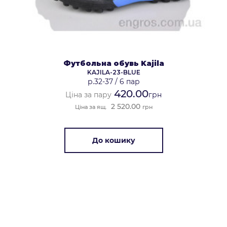
Футбольна обувь Kajila
KAJILA-23-BLUE
р.32-37
/
6 пар
420.00
Ціна за пару
грн
2 520.00
Ціна за ящ.
грн
До кошику