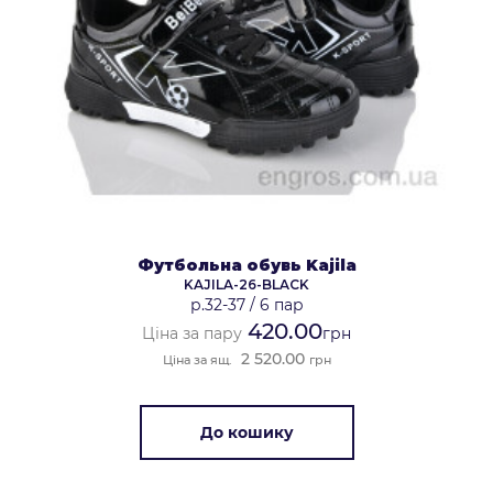
Футбольна обувь Kajila
KAJILA-26-BLACK
р.32-37
/
6 пар
420.00
Ціна за пару
грн
2 520.00
Ціна за ящ.
грн
До кошику