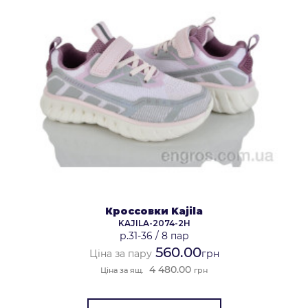
Кроссовки Kajila
KAJILA-2074-2H
р.31-36
/
8 пар
560.00
Ціна за пару
грн
4 480.00
Ціна за ящ.
грн