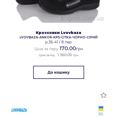
Кроссовки Lvovbaza
LVOVBAZA-ANKOR-KP5-СІТКА-ЧОРНО-СІРИЙ
р.36-41
/
8 пар
170.00
Ціна за пару
грн
1 360.00
Ціна за ящ.
грн
До кошику