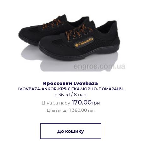
Кроссовки Lvovbaza
LVOVBAZA-ANKOR-KP5-СІТКА-ЧОРНО-ПОМАРАНЧ.
р.36-41
/
8 пар
170.00
Ціна за пару
грн
1 360.00
Ціна за ящ.
грн
До кошику