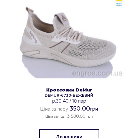
Кроссовки DeMur
DEMUR-6730-БЕЖЕВИЙ
р.36-40
/
10 пар
350.00
Ціна за пару
грн
3 500.00
Ціна за ящ.
грн
До кошику