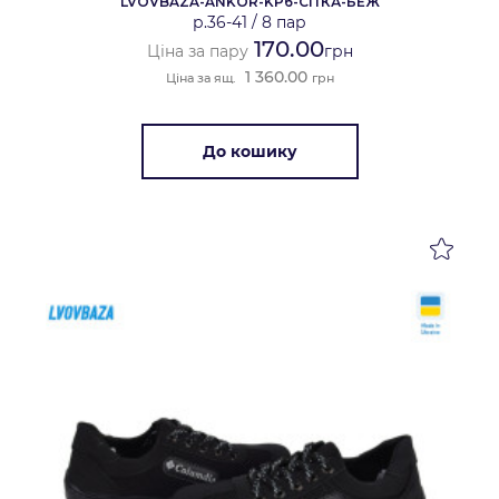
LVOVBAZA-ANKOR-KP6-СІТКА-БЕЖ
р.36-41
/
8 пар
170.00
Ціна за пару
грн
1 360.00
Ціна за ящ.
грн
До кошику