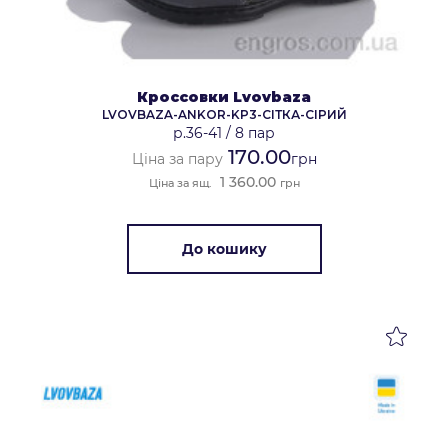
Кроссовки Lvovbaza
LVOVBAZA-ANKOR-KP3-СІТКА-СІРИЙ
р.36-41
/
8 пар
170.00
Ціна за пару
грн
1 360.00
Ціна за ящ.
грн
До кошику