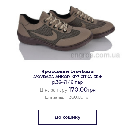
Кроссовки Lvovbaza
LVOVBAZA-ANKOR-KP7-СІТКА-БЕЖ
р.36-41
/
8 пар
170.00
Ціна за пару
грн
1 360.00
Ціна за ящ.
грн
До кошику