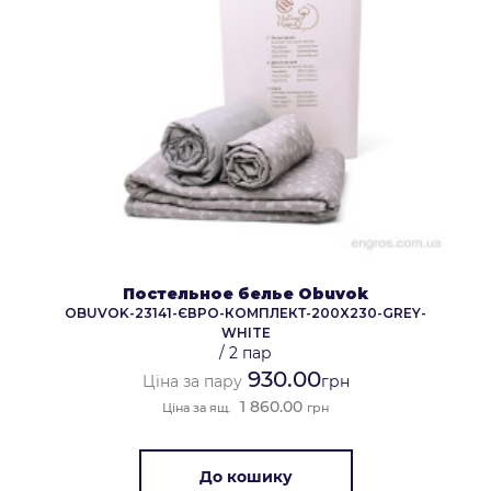
Постельное белье Obuvok
OBUVOK-23141-ЄВРО-КОМПЛЕКТ-200X230-GREY-
WHITE
/
2 пар
930.00
Ціна за пару
грн
1 860.00
Ціна за ящ.
грн
До кошику