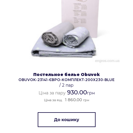
Постельное белье Obuvok
OBUVOK-23141-ЄВРО-КОМПЛЕКТ-200X230-BLUE
/
2 пар
930.00
Ціна за пару
грн
1 860.00
Ціна за ящ.
грн
До кошику