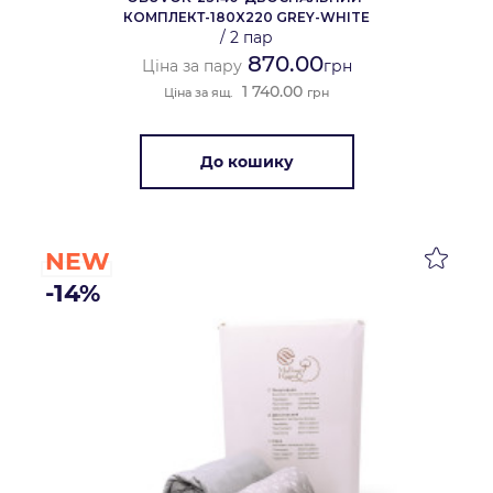
КОМПЛЕКТ-180X220 GREY-WHITE
/
2 пар
870.00
Ціна за пару
грн
1 740.00
Ціна за ящ.
грн
До кошику
NEW
-14%