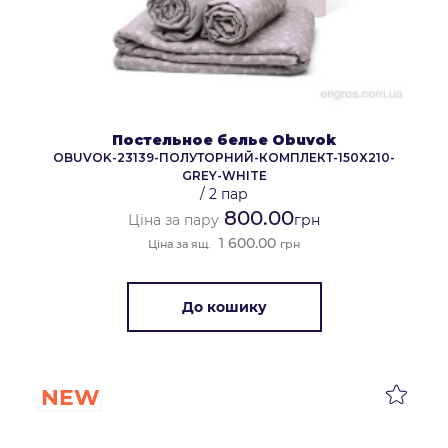
Постельное белье Obuvok
OBUVOK-23139-ПОЛУТОРНИЙ-КОМПЛЕКТ-150X210-
GREY-WHITE
/
2 пар
800.00
Ціна за пару
грн
1 600.00
Ціна за ящ.
грн
До кошику
NEW