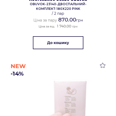
OBUVOK-23140-ДВОСПАЛЬНИЙ-
КОМПЛЕКТ-180X220 PINK
/
2 пар
870.00
Ціна за пару
грн
1 740.00
Ціна за ящ.
грн
До кошику
NEW
-14%