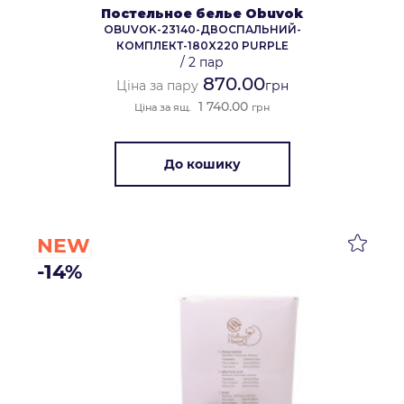
Постельное белье Obuvok
OBUVOK-23140-ДВОСПАЛЬНИЙ-
КОМПЛЕКТ-180X220 PURPLE
/
2 пар
870.00
Ціна за пару
грн
1 740.00
Ціна за ящ.
грн
До кошику
NEW
-14%