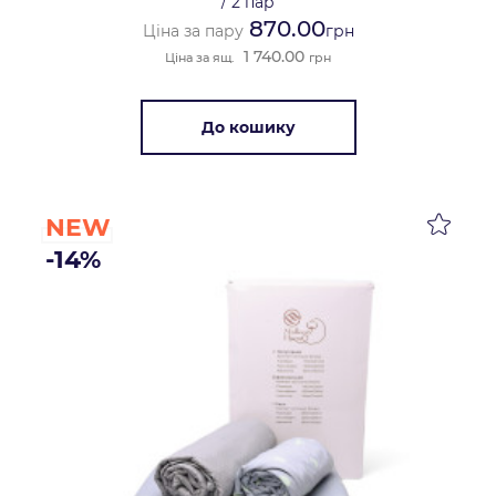
/
2 пар
870.00
Ціна за пару
грн
1 740.00
Ціна за ящ.
грн
До кошику
NEW
-14%