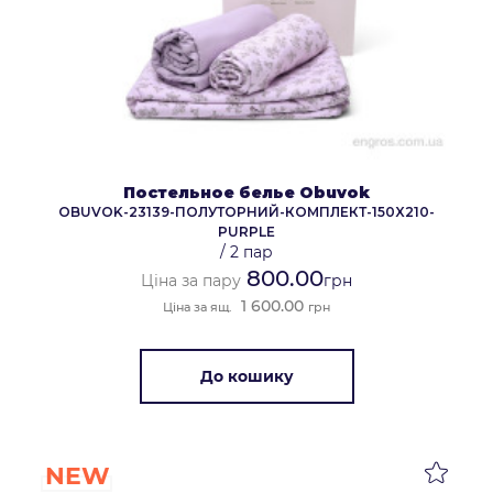
Постельное белье Obuvok
OBUVOK-23139-ПОЛУТОРНИЙ-КОМПЛЕКТ-150X210-
PURPLE
/
2 пар
800.00
Ціна за пару
грн
1 600.00
Ціна за ящ.
грн
До кошику
NEW