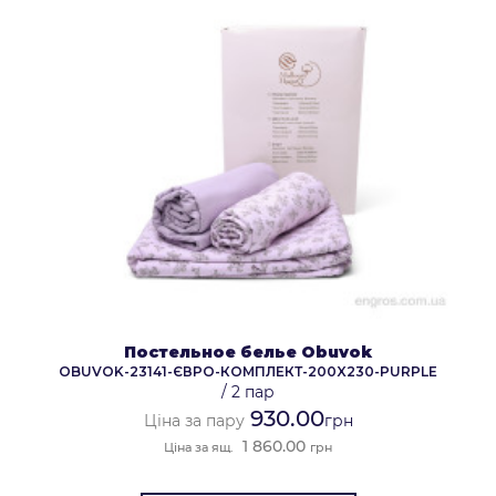
Постельное белье Obuvok
OBUVOK-23141-ЄВРО-КОМПЛЕКТ-200X230-PURPLE
/
2 пар
930.00
Ціна за пару
грн
1 860.00
Ціна за ящ.
грн