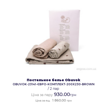
Постельное белье Obuvok
OBUVOK-23141-ЄВРО-КОМПЛЕКТ-200X230-BROWN
/
2 пар
930.00
Ціна за пару
грн
1 860.00
Ціна за ящ.
грн