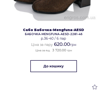
Сабо Бабочка-Mengfuna-AESD
БАБОЧКА-MENGFUNA-AESD-2281-46
р.36-40
/
6 пар
620.00
Ціна за пару
грн
3 720.00
Ціна за ящ.
грн
До кошику