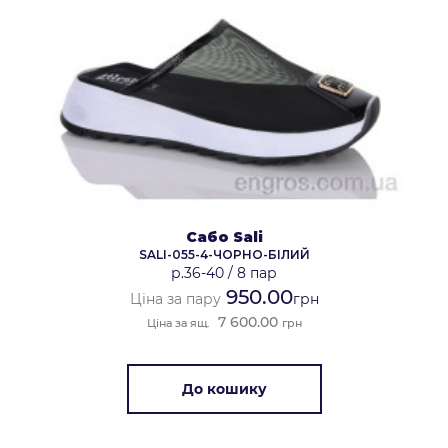
Сабо Sali
SALI-055-4-ЧОРНО-БІЛИЙ
р.36-40
/
8 пар
950.00
Ціна за пару
грн
7 600.00
Ціна за ящ.
грн
До кошику