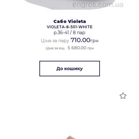
Сабо Violeta
VIOLETA-8-501-WHITE
р.36-41
/
8 пар
710.00
Ціна за пару
грн
5 680.00
Ціна за ящ.
грн
До кошику