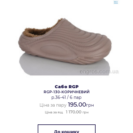
Сабо RGP
RGP-130-КОРИЧНЕВИЙ
р.36-41
/
6 пар
195.00
Ціна за пару
грн
1 170.00
Ціна за ящ.
грн
До кошику