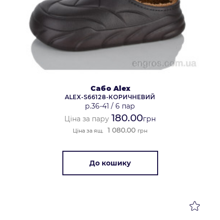
Сабо Alex
ALEX-S66128-КОРИЧНЕВИЙ
р.36-41
/
6 пар
180.00
Ціна за пару
грн
1 080.00
Ціна за ящ.
грн
До кошику