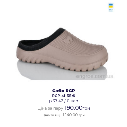
Сабо RGP
RGP-41-БЕЖ
р.37-42
/
6 пар
190.00
Ціна за пару
грн
1 140.00
Ціна за ящ.
грн