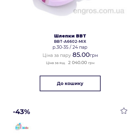
Шлепки BBT
BBT-A6602-MIX
р.30-35
/
24 пар
85.00
Ціна за пару
грн
2 040.00
Ціна за ящ.
грн
До кошику
-43%