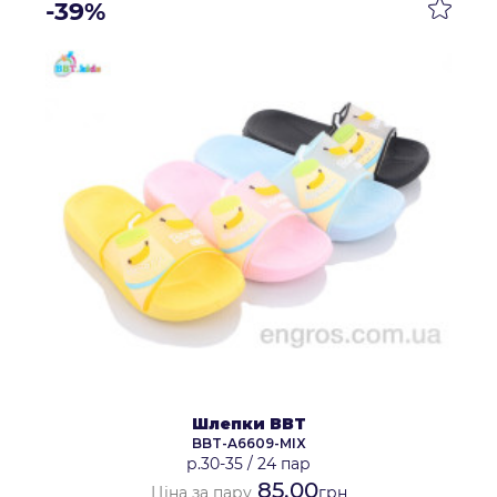
-39%
Шлепки BBT
BBT-A6609-MIX
р.30-35
/
24 пар
85.00
Ціна за пару
грн