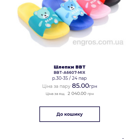
Шлепки BBT
BBT-A6607-MIX
р.30-35
/
24 пар
85.00
Ціна за пару
грн
2 040.00
Ціна за ящ.
грн
До кошику