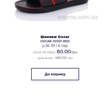
Шлепки Oscar
OSCAR-10001-RED
р.36-39
/
6 пар
80.00
Ціна за пару
грн
480.00
Ціна за ящ.
грн
До кошику