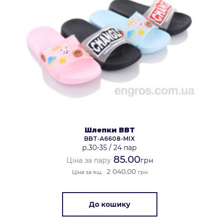
Шлепки BBT
BBT-A6608-MIX
р.30-35
/
24 пар
85.00
Ціна за пару
грн
2 040.00
Ціна за ящ.
грн
До кошику