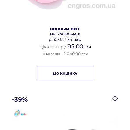
Шлепки BBT
BBT-A6606-MIX
р.30-35
/
24 пар
85.00
Ціна за пару
грн
2 040.00
Ціна за ящ.
грн
До кошику
-39%