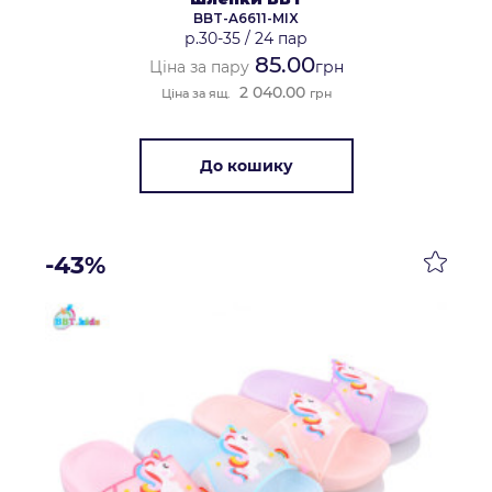
BBT-A6611-MIX
р.30-35
/
24 пар
85.00
Ціна за пару
грн
2 040.00
Ціна за ящ.
грн
До кошику
-43%