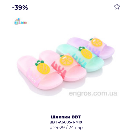
-39%
Шлепки BBT
BBT-A6605-1-MIX
р.24-29
/
24 пар