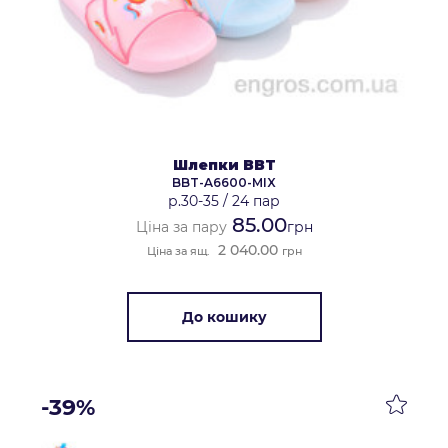
Шлепки BBT
BBT-A6600-MIX
р.30-35
/
24 пар
85.00
Ціна за пару
грн
2 040.00
Ціна за ящ.
грн
До кошику
-39%