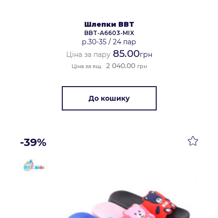
Шлепки BBT
BBT-A6603-MIX
р.30-35
/
24 пар
85.00
Ціна за пару
грн
2 040.00
Ціна за ящ.
грн
До кошику
-39%