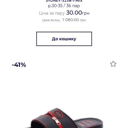
SYDNEY-3238-1-MIX
р.30-35
/
36 пар
30.00
Ціна за пару
грн
1 080.00
Ціна за ящ.
грн
До кошику
-41%