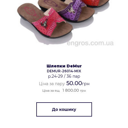
Шлепки DeMur
DEMUR-26014-MIX
р.24-29
/
36 пар
50.00
Ціна за пару
грн
1 800.00
Ціна за ящ.
грн
До кошику