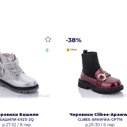
-38%
еревики Башили
Черевики Clibee-Apaw
БАШИЛИ-E923-2Q
CLIBEE-APAWWA-GP716
р.27-32
/
8 пар
р.25-30
/
6 пар