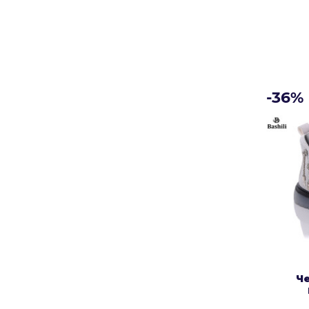
-36%
Ч