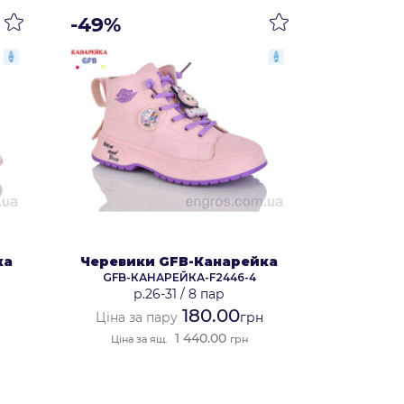
-49%
ка
Черевики GFB-Канарейка
GFB-КАНАРЕЙКА-F2446-4
р.26-31
/
8 пар
180.00
Ціна за пару
грн
1 440.00
Ціна за ящ.
грн