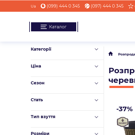
(099) 444 0 345
(097) 444 0 345
Ua
Каталог
Категорії
Розпрод
Ціна
Розпр
черев
Сезон
Стать
-37%
Тип взуття
Розміри