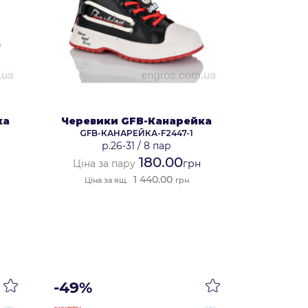
ка
Черевики GFB-Канарейка
GFB-КАНАРЕЙКА-F2447-1
р.26-31
/
8 пар
180.00
Ціна за пару
грн
1 440.00
Ціна за ящ.
грн
-49%