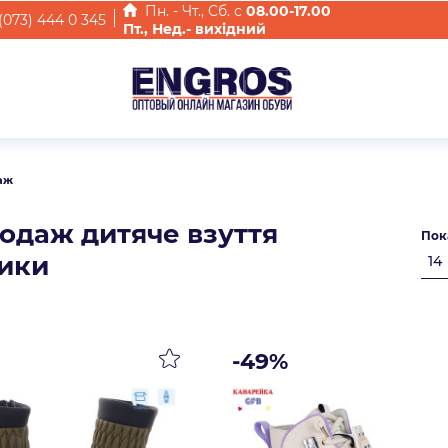
Пн. - Чт., Cб. с
08.00-17.00
(073) 444 0 345
Пт., Нед.- вихідний
аж
одаж дитяче взуття
Пок
ики
-49%