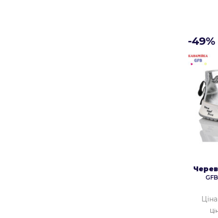
-49%
Черев
GFB
Ціна
Ці