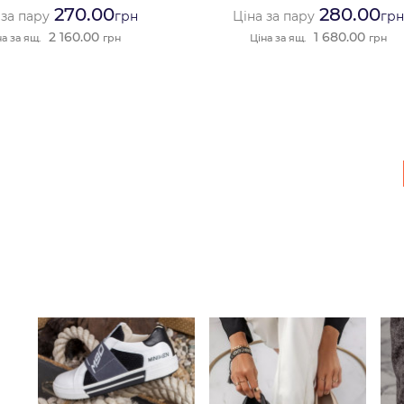
270.00
280.00
 за пару
грн
Ціна за пару
грн
2 160.00
1 680.00
на за ящ.
грн
Ціна за ящ.
грн