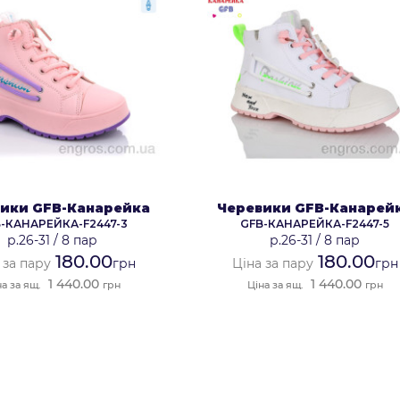
ики GFB-Канарейка
Черевики GFB-Канарей
-КАНАРЕЙКА-F2447-3
GFB-КАНАРЕЙКА-F2447-5
р.26-31
/
8 пар
р.26-31
/
8 пар
180.00
180.00
 за пару
грн
Ціна за пару
грн
1 440.00
1 440.00
на за ящ.
грн
Ціна за ящ.
грн