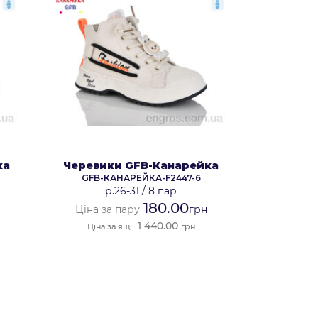
ка
Черевики GFB-Канарейка
GFB-КАНАРЕЙКА-F2447-6
р.26-31
/
8 пар
180.00
Ціна за пару
грн
1 440.00
Ціна за ящ.
грн