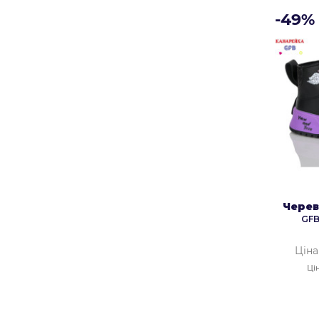
-49%
Черев
GFB
Ціна
Ці