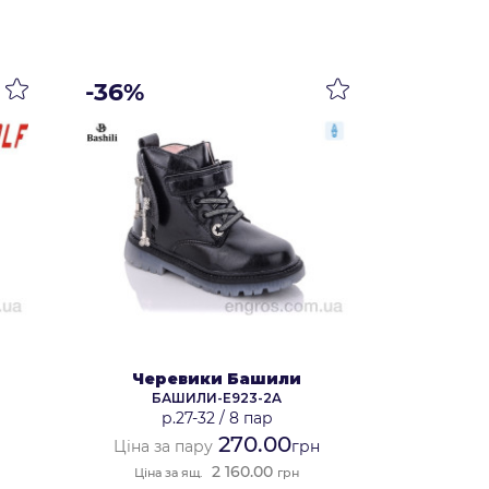
-36%
Черевики Башили
БАШИЛИ-E923-2A
р.27-32
/
8 пар
270.00
Ціна за пару
грн
2 160.00
Ціна за ящ.
грн