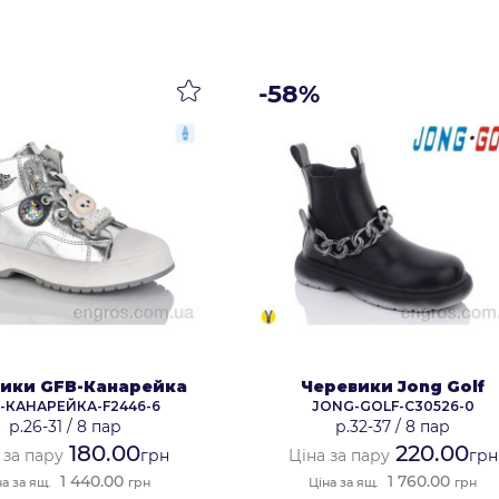
-58%
ики GFB-Канарейка
Черевики Jong Golf
-КАНАРЕЙКА-F2446-6
JONG-GOLF-C30526-0
р.26-31
/
8 пар
р.32-37
/
8 пар
180.00
220.00
 за пару
грн
Ціна за пару
грн
1 440.00
1 760.00
на за ящ.
грн
Ціна за ящ.
грн