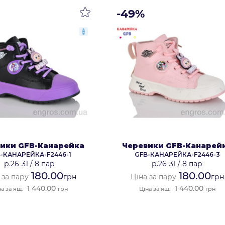
-49%
ики GFB-Канарейка
Черевики GFB-Канарей
-КАНАРЕЙКА-F2446-1
GFB-КАНАРЕЙКА-F2446-3
р.26-31
/
8 пар
р.26-31
/
8 пар
180.00
180.00
 за пару
грн
Ціна за пару
грн
1 440.00
1 440.00
на за ящ.
грн
Ціна за ящ.
грн