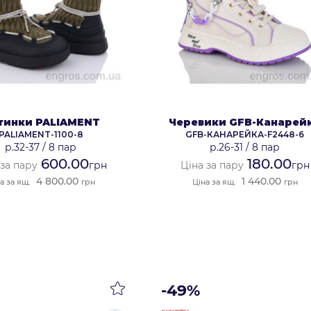
тинки PALIAMENT
Черевики GFB-Канарей
PALIAMENT-1100-8
GFB-КАНАРЕЙКА-F2448-6
р.32-37
/
8 пар
р.26-31
/
8 пар
600.00
180.00
 за пару
грн
Ціна за пару
грн
4 800.00
1 440.00
а за ящ.
грн
Ціна за ящ.
грн
-49%