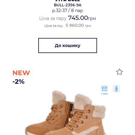
BULL-2356-9A
р.32-37
/
8 пар
745.00
Ціна за пару
грн
5 960.00
Ціна за ящ.
грн
До кошику
NEW
-2%