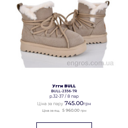
Угги BULL
BULL-2356-7R
р.32-37
/
8 пар
745.00
Ціна за пару
грн
5 960.00
Ціна за ящ.
грн