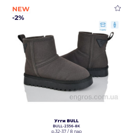
NEW
-2%
Угги BULL
BULL-2356-8K
р.32-37
/
8 пар