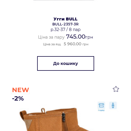
Угги BULL
BULL-2357-3R
р.32-37
/
8 пар
745.00
Ціна за пару
грн
5 960.00
Ціна за ящ.
грн
До кошику
NEW
-2%