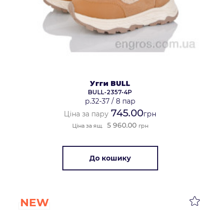
Угги BULL
BULL-2357-4P
р.32-37
/
8 пар
745.00
Ціна за пару
грн
5 960.00
Ціна за ящ.
грн
До кошику
NEW