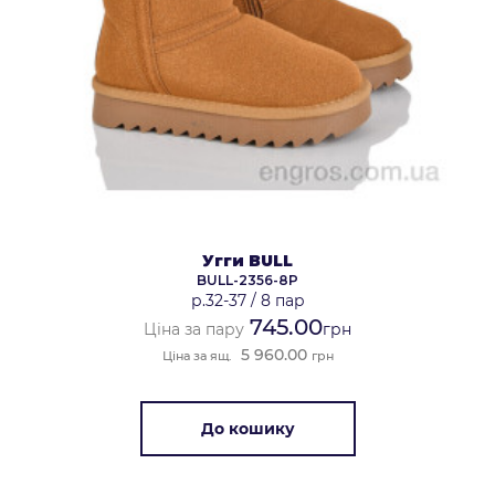
Угги BULL
BULL-2356-8P
р.32-37
/
8 пар
745.00
Ціна за пару
грн
5 960.00
Ціна за ящ.
грн
До кошику