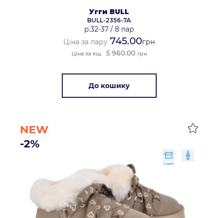
Угги BULL
BULL-2356-7A
р.32-37
/
8 пар
745.00
Ціна за пару
грн
5 960.00
Ціна за ящ.
грн
До кошику
NEW
-2%