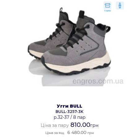
Угги BULL
BULL-3257-3K
р.32-37
/
8 пар
810.00
Ціна за пару
грн
6 480.00
Ціна за ящ.
грн