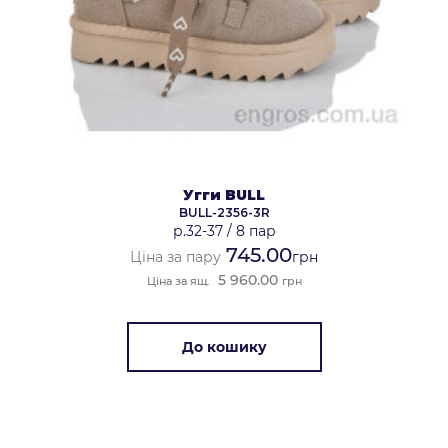
Угги BULL
BULL-2356-3R
р.32-37
/
8 пар
745.00
Ціна за пару
грн
5 960.00
Ціна за ящ.
грн
До кошику