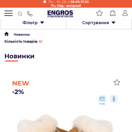
Пн. - Чт., Cб. с
08.00-17.00
Пт., Нед.- вихідний
Фільтр
Сортування
Новинки
Кількість товарів:
41
Новинки
NEW
-2%