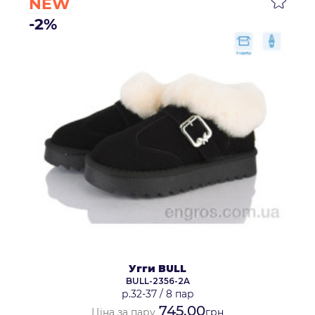
NEW
-2%
Угги BULL
BULL-2356-2A
р.32-37
/
8 пар
745.00
Ціна за пару
грн