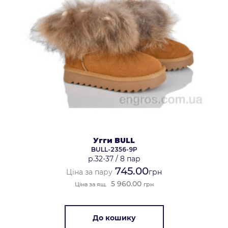
Угги BULL
BULL-2356-9P
р.32-37
/
8 пар
745.00
Ціна за пару
грн
5 960.00
Ціна за ящ.
грн
До кошику