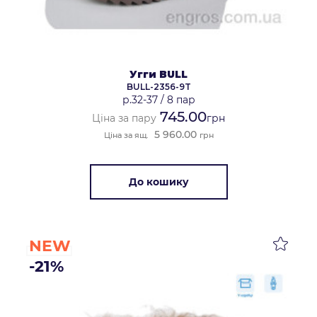
Угги BULL
BULL-2356-9T
р.32-37
/
8 пар
745.00
Ціна за пару
грн
5 960.00
Ціна за ящ.
грн
До кошику
NEW
-21%