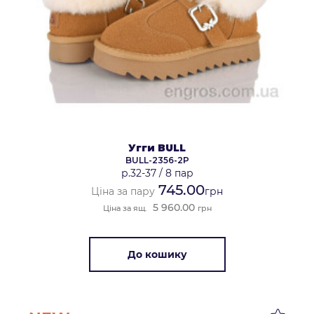
Угги BULL
BULL-2356-2P
р.32-37
/
8 пар
745.00
Ціна за пару
грн
5 960.00
Ціна за ящ.
грн
До кошику