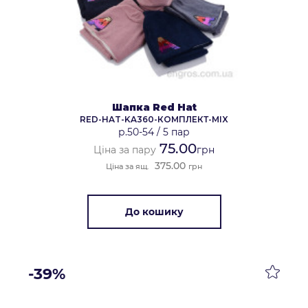
Шапка Red Hat
RED-HAT-KA360-КОМПЛЕКТ-MIX
р.50-54
/
5 пар
75.00
Ціна за пару
грн
375.00
Ціна за ящ.
грн
До кошику
-39%