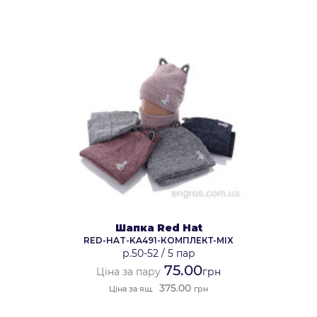
Шапка Red Hat
RED-HAT-KA491-КОМПЛЕКТ-MIX
р.50-52
/
5 пар
75.00
Ціна за пару
грн
375.00
Ціна за ящ.
грн