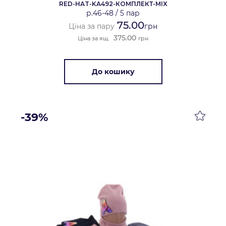
RED-HAT-KA492-КОМПЛЕКТ-MIX
р.46-48
/
5 пар
75.00
Ціна за пару
грн
375.00
Ціна за ящ.
грн
До кошику
-39%