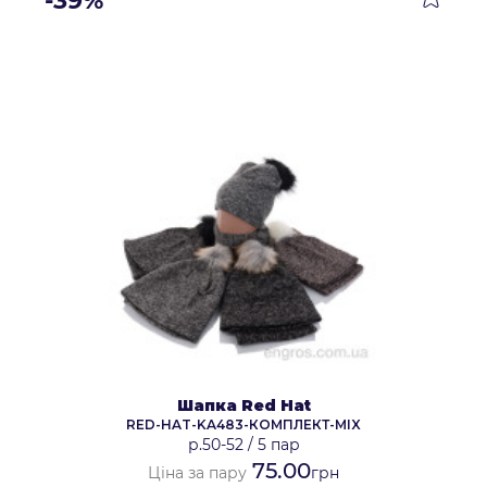
-39%
Шапка Red Hat
RED-HAT-KA483-КОМПЛЕКТ-MIX
р.50-52
/
5 пар
75.00
Ціна за пару
грн