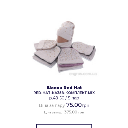
Шапка Red Hat
RED-HAT-KA358-КОМПЛЕКТ-MIX
р.48-50
/
5 пар
75.00
Ціна за пару
грн
375.00
Ціна за ящ.
грн