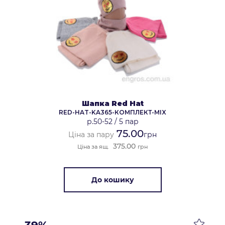
Шапка Red Hat
RED-HAT-KA365-КОМПЛЕКТ-MIX
р.50-52
/
5 пар
75.00
Ціна за пару
грн
375.00
Ціна за ящ.
грн
До кошику