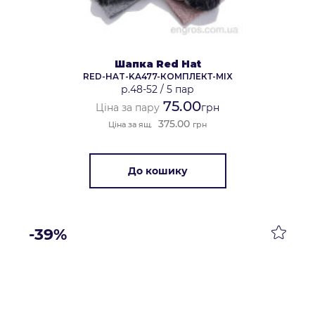
Шапка Red Hat
RED-HAT-KA477-КОМПЛЕКТ-MIX
р.48-52
/
5 пар
75.00
Ціна за пару
грн
375.00
Ціна за ящ.
грн
До кошику
-39%