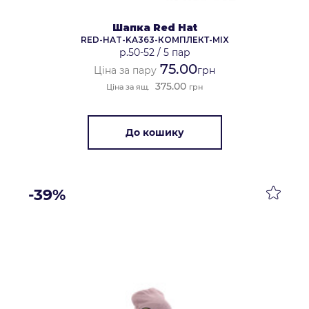
Шапка Red Hat
RED-HAT-KA363-КОМПЛЕКТ-MIX
р.50-52
/
5 пар
75.00
Ціна за пару
грн
375.00
Ціна за ящ.
грн
До кошику
-39%