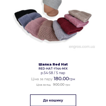
Шапка Red Hat
RED-HAT-Y144-MIX
р.54-58
/
5 пар
180.00
Ціна за пару
грн
900.00
Ціна за ящ.
грн
До кошику