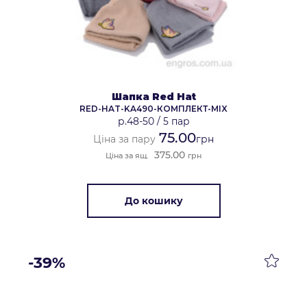
Шапка Red Hat
RED-HAT-KA490-КОМПЛЕКТ-MIX
р.48-50
/
5 пар
75.00
Ціна за пару
грн
375.00
Ціна за ящ.
грн
До кошику
-39%