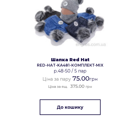
Шапка Red Hat
RED-HAT-KA481-КОМПЛЕКТ-MIX
р.48-50
/
5 пар
75.00
Ціна за пару
грн
375.00
Ціна за ящ.
грн
До кошику