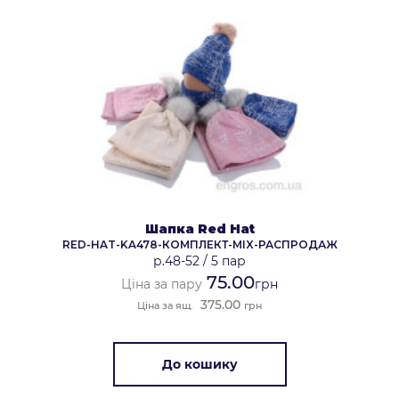
Шапка Red Hat
RED-HAT-KA478-КОМПЛЕКТ-MIX-РАСПРОДАЖ
р.48-52
/
5 пар
75.00
Ціна за пару
грн
375.00
Ціна за ящ.
грн
До кошику