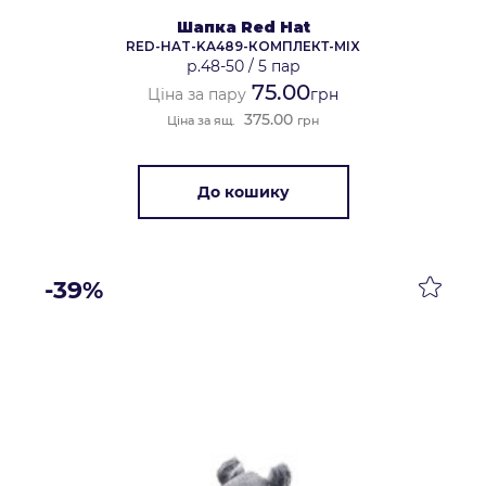
Шапка Red Hat
RED-HAT-KA489-КОМПЛЕКТ-MIX
р.48-50
/
5 пар
75.00
Ціна за пару
грн
375.00
Ціна за ящ.
грн
До кошику
-39%