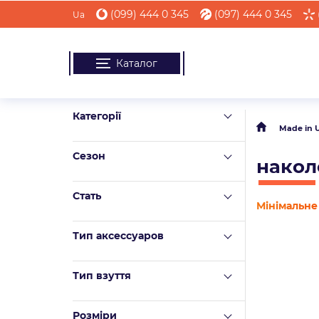
(099) 444 0 345
(097) 444 0 345
Ua
Каталог
Категорії
Made in 
Сезон
накол
Стать
Мінімальне 
Тип аксессуаров
Тип взуття
Розміри