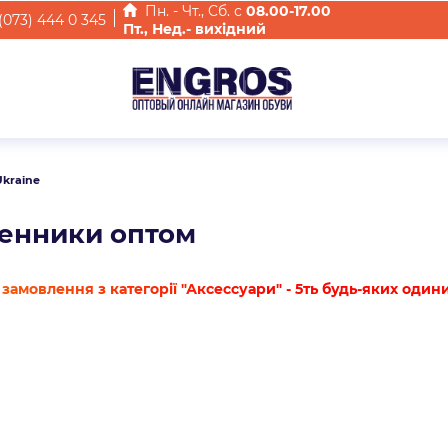
Пн. - Чт., Cб. с
08.00-17.00
(073) 444 0 345
Пт., Нед.- вихідний
Ukraine
енники оптом
замовлення з категорії "Аксессуари" - 5ть будь-яких один