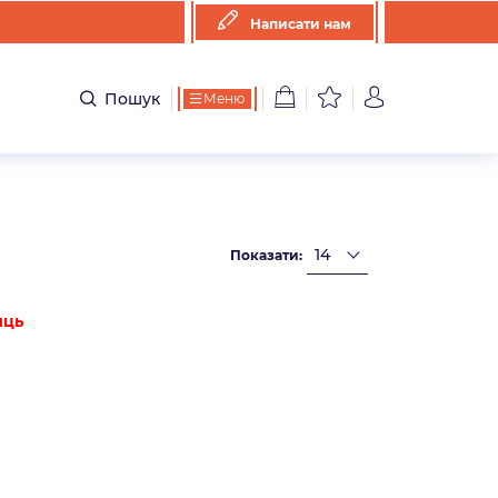
Написати нам
Пошук
Меню
Показати:
иць