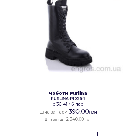
Чоботи Purlina
PURLINA-P1026-1
р.36-41
/
6 пар
390.00
Ціна за пару
грн
2 340.00
Ціна за ящ.
грн