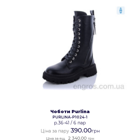
Чоботи Purlina
PURLINA-P1024-1
р.36-41
/
6 пар
390.00
Ціна за пару
грн
2 340.00
Ціна за ящ.
грн