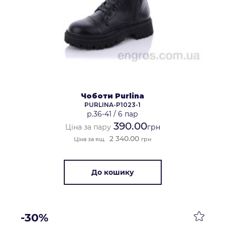
Чоботи Purlina
PURLINA-P1023-1
р.36-41
/
6 пар
390.00
Ціна за пару
грн
2 340.00
Ціна за ящ.
грн
До кошику
-30%