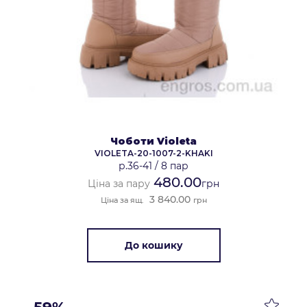
Чоботи Violeta
VIOLETA-20-1007-2-KHAKI
р.36-41
/
8 пар
480.00
Ціна за пару
грн
3 840.00
Ціна за ящ.
грн
До кошику