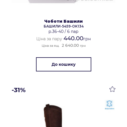
Чоботи Башили
БАШИЛИ-5459-OK134
р.36-40
/
6 пар
440.00
Ціна за пару
грн
2 640.00
Ціна за ящ.
грн
До кошику
-31%