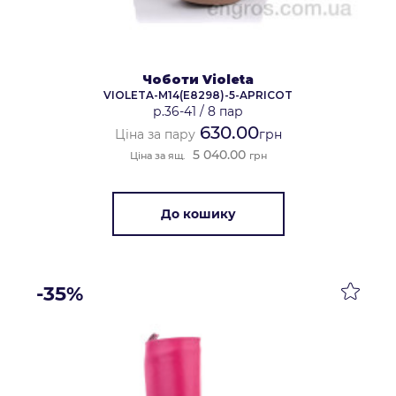
Чоботи Violeta
VIOLETA-M14(E8298)-5-APRICOT
р.36-41
/
8 пар
630.00
Ціна за пару
грн
5 040.00
Ціна за ящ.
грн
До кошику
-35%