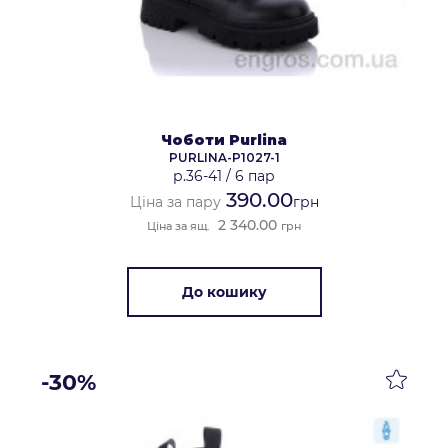
Чоботи Purlina
PURLINA-P1027-1
р.36-41
/
6 пар
390.00
Ціна за пару
грн
2 340.00
Ціна за ящ.
грн
До кошику
-30%