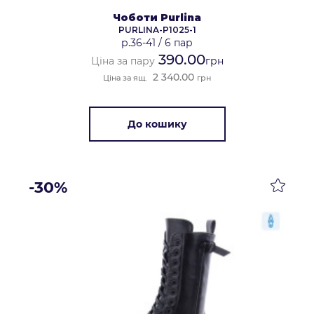
Чоботи Purlina
PURLINA-P1025-1
р.36-41
/
6 пар
390.00
Ціна за пару
грн
2 340.00
Ціна за ящ.
грн
До кошику
-30%