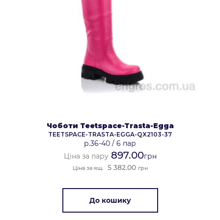
Чоботи Teetspace-Trasta-Egga
TEETSPACE-TRASTA-EGGA-QX2103-37
р.36-40
/
6 пар
897.00
Ціна за пару
грн
5 382.00
Ціна за ящ.
грн
До кошику