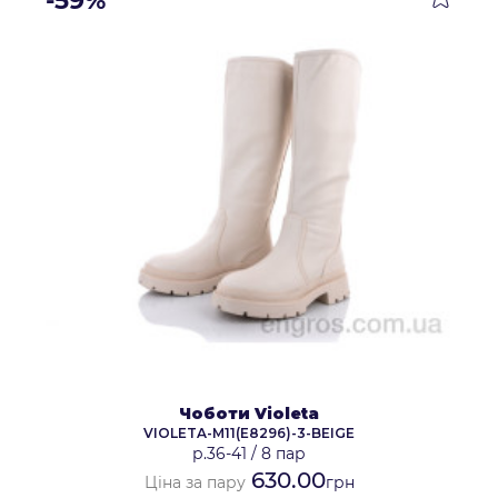
-59%
Чоботи Violeta
VIOLETA-M11(E8296)-3-BEIGE
р.36-41
/
8 пар
630.00
Ціна за пару
грн