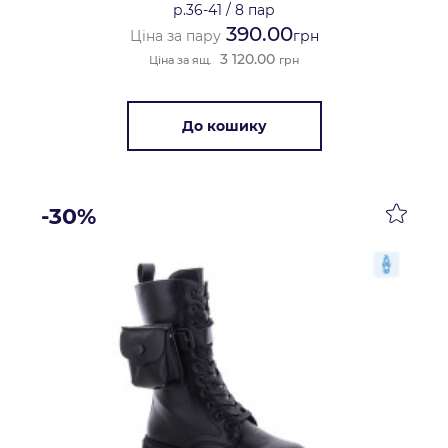
р.36-41
/
8 пар
390.00
Ціна за пару
грн
3 120.00
Ціна за ящ.
грн
До кошику
-30%