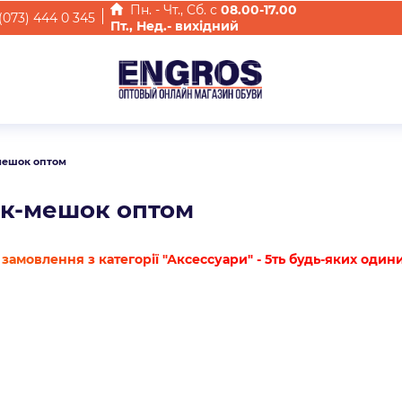
Пн. - Чт., Cб. с
08.00-17.00
(073) 444 0 345
Пт., Нед.- вихідний
мешок оптом
к-мешок оптом
замовлення з категорії "Аксессуари" - 5ть будь-яких один