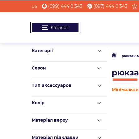
(099) 444 0 345
(097) 444 0 345
Ua
Каталог
Категорії
рюкзак-
Сезон
рюкза
Тип аксессуаров
Мінімальне 
Колір
Матеріал верху
Mатеріал підкладки