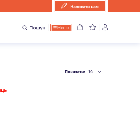
Написати нам
Пошук
Меню
Показати:
иць