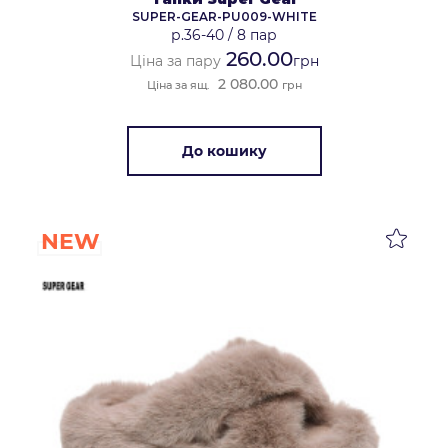
SUPER-GEAR-PU009-WHITE
р.36-40
/
8 пар
260.00
Ціна за пару
грн
2 080.00
Ціна за ящ.
грн
До кошику
NEW