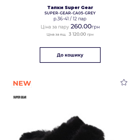
Тапки Super Gear
SUPER-GEAR-CA05-GREY
р.36-41
/
12 пар
260.00
Ціна за пару
грн
3 120.00
Ціна за ящ.
грн
До кошику
NEW