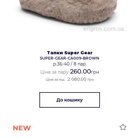
Тапки Super Gear
SUPER-GEAR-CA009-BROWN
р.36-40
/
8 пар
260.00
Ціна за пару
грн
2 080.00
Ціна за ящ.
грн
До кошику
NEW