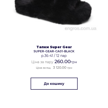
Тапки Super Gear
SUPER-GEAR-CA01-BLACK
р.36-41
/
12 пар
260.00
Ціна за пару
грн
3 120.00
Ціна за ящ.
грн
До кошику