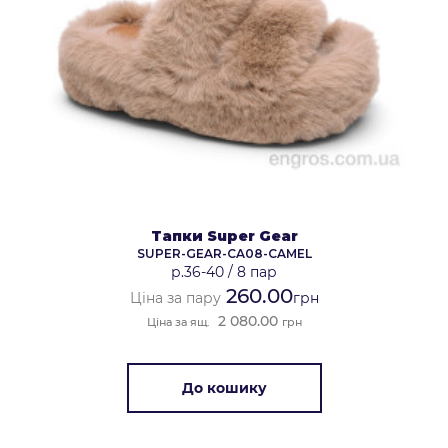
Тапки Super Gear
SUPER-GEAR-CA08-CAMEL
р.36-40
/
8 пар
260.00
Ціна за пару
грн
2 080.00
Ціна за ящ.
грн
До кошику