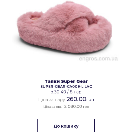
Тапки Super Gear
SUPER-GEAR-CA009-LILAC
р.36-40
/
8 пар
260.00
Ціна за пару
грн
2 080.00
Ціна за ящ.
грн
До кошику