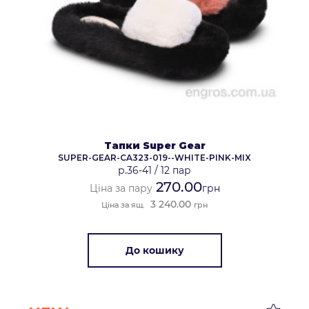
Тапки Super Gear
SUPER-GEAR-CA323-019--WHITE-PINK-MIX
р.36-41
/
12 пар
270.00
Ціна за пару
грн
3 240.00
Ціна за ящ.
грн
До кошику