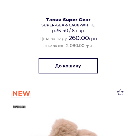
Тапки Super Gear
SUPER-GEAR-CA08-WHITE
р.36-40
/
8 пар
260.00
Ціна за пару
грн
2 080.00
Ціна за ящ.
грн
До кошику
NEW