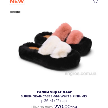
NEW
Тапки Super Gear
SUPER-GEAR-CA323-018-WHITE-PINK-MIX
р.36-41
/
12 пар
270.00
Ціна за пару
грн