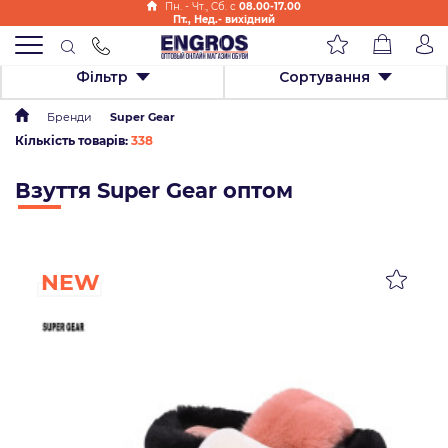
Пн. - Чт., Cб. с
08.00-17.00
Пт., Нед.- вихідний
Фільтр
Сортування
Бренди
Super Gear
Кількість товарів:
338
Взуття Super Gear оптом
NEW