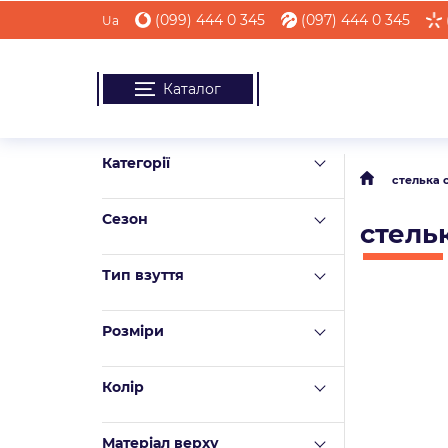
(099) 444 0 345
(097) 444 0 345
Ua
Каталог
Категорії
стелька 
Сезон
стель
Тип взуття
Розміри
Колір
Матеріал верху