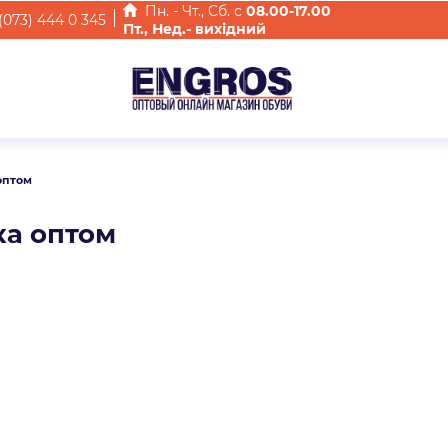
Пн. - Чт., Cб. с
08.00-17.00
(073) 444 0 345
Пт., Нед.- вихідний
оптом
ка оптом