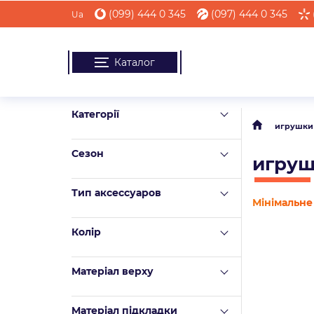
(099) 444 0 345
(097) 444 0 345
Ua
Каталог
Категорії
игрушки
Сезон
игруш
Тип аксессуаров
Мінімальне 
Колір
Матеріал верху
Mатеріал підкладки