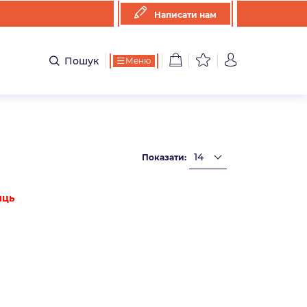
Написати нам
Пошук
Меню
Показати:
иць