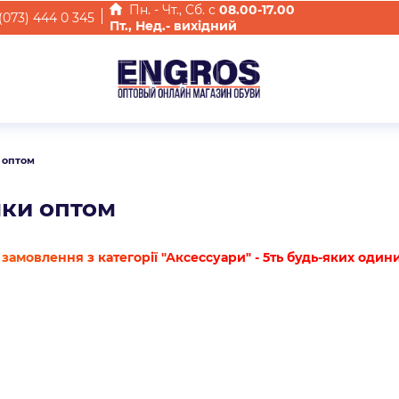
Пн. - Чт., Cб. с
08.00-17.00
(073) 444 0 345
Пт., Нед.- вихідний
 оптом
ки оптом
замовлення з категорії "Аксессуари" - 5ть будь-яких один