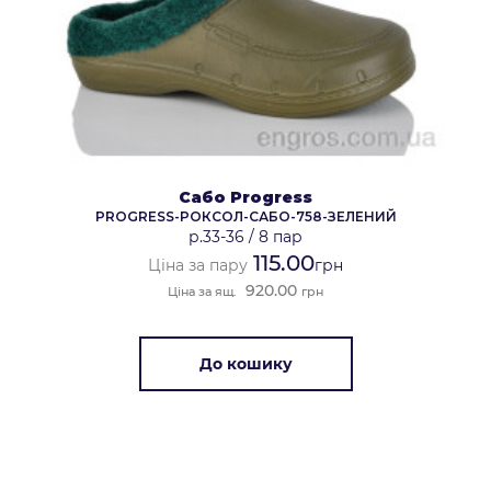
Сабо Progress
PROGRESS-РОКСОЛ-САБО-758-ЗЕЛЕНИЙ
р.33-36
/
8 пар
115.00
Ціна за пару
грн
920.00
Ціна за ящ.
грн
До кошику