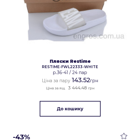
Пляски Restime
RESTIME-FWL22333-WHITE
р.36-41
/
24 пар
143.52
Ціна за пару
грн
3 444.48
Ціна за ящ.
грн
До кошику
-43%