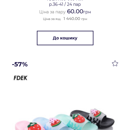
р.36-41
/
24 пар
60.00
Ціна за пару
грн
1 440.00
Ціна за ящ.
грн
До кошику
-57%