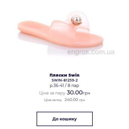
Пляски Swin
SWIN-81259-2
р.36-41
/
8 пар
30.00
Ціна за пару
грн
240.00
Ціна за ящ.
грн
До кошику