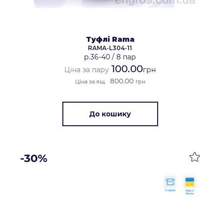
Туфлі Rama
RAMA-L304-11
р.36-40
/
8 пар
100.00
Ціна за пару
грн
800.00
Ціна за ящ.
грн
До кошику
-30%