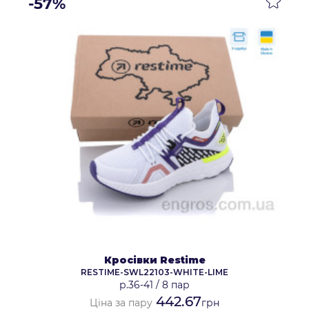
-57%
Кросівки Restime
RESTIME-SWL22103-WHITE-LIME
р.36-41
/
8 пар
442.67
Ціна за пару
грн