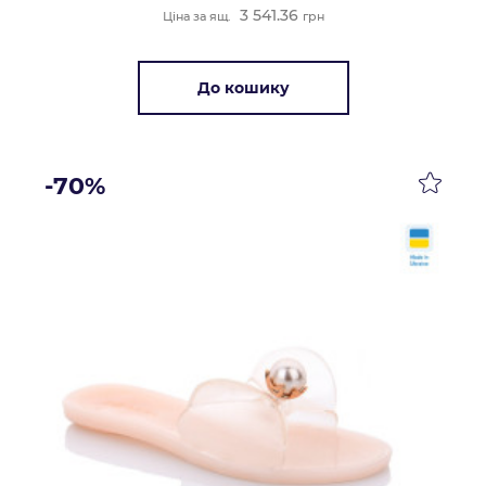
3 541.36
Ціна за ящ.
грн
До кошику
-70%