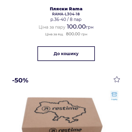
Пляски Rama
RAMA-L304-18
р.36-40
/
8 пар
100.00
Ціна за пару
грн
800.00
Ціна за ящ.
грн
До кошику
-50%