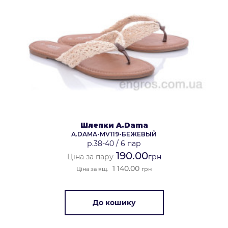
Шлепки A.Dama
A.DAMA-MV119-БЕЖЕВЫЙ
р.38-40
/
6 пар
190.00
Ціна за пару
грн
1 140.00
Ціна за ящ.
грн
До кошику