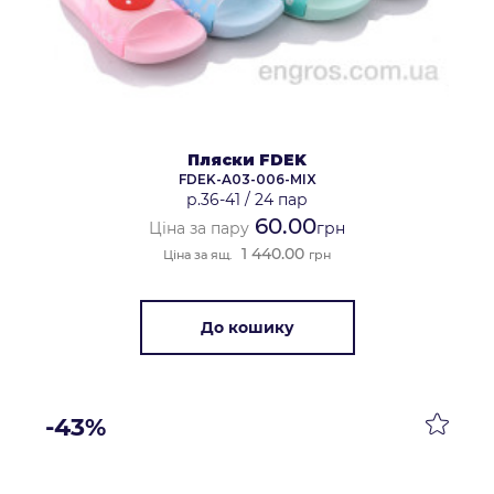
Пляски FDEK
FDEK-A03-006-MIX
р.36-41
/
24 пар
60.00
Ціна за пару
грн
1 440.00
Ціна за ящ.
грн
До кошику
-43%