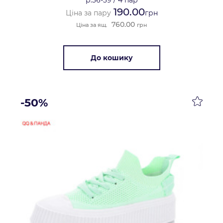
р.36-39
/
4 пар
190.00
Ціна за пару
грн
760.00
Ціна за ящ.
грн
До кошику
-50%