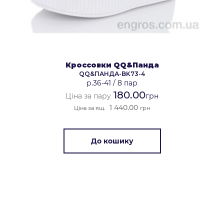
Кроссовки QQ&Панда
QQ&ПАНДА-BK73-4
р.36-41
/
8 пар
180.00
Ціна за пару
грн
1 440.00
Ціна за ящ.
грн
До кошику