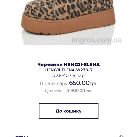
Черевики HENGJI-ELENA
HENGJI-ELENA-W278-3
р.36-40
/
6 пар
650.00
Ціна за пару
грн
3 900.00
Ціна за ящ.
грн
До кошику