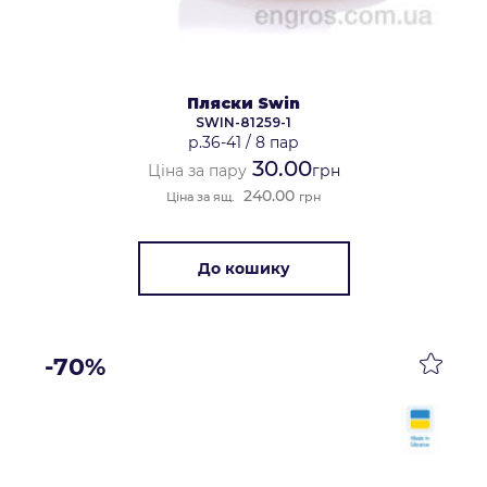
Пляски Swin
SWIN-81259-1
р.36-41
/
8 пар
30.00
Ціна за пару
грн
240.00
Ціна за ящ.
грн
До кошику
-70%