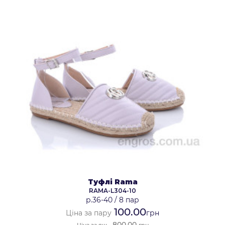
Туфлі Rama
RAMA-L304-10
р.36-40
/
8 пар
100.00
Ціна за пару
грн
800.00
Ціна за ящ.
грн