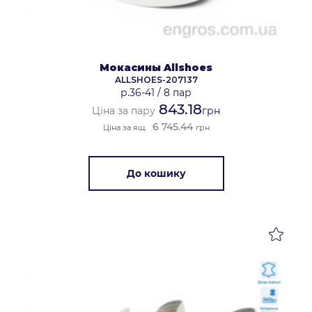
Мокасины Allshoes
ALLSHOES-207137
р.36-41
/
8 пар
843.18
Ціна за пару
грн
6 745.44
Ціна за ящ.
грн
До кошику