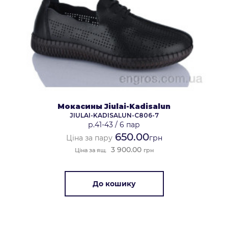
Мокасины Jiulai-Kadisalun
JIULAI-KADISALUN-C806-7
р.41-43
/
6 пар
650.00
Ціна за пару
грн
3 900.00
Ціна за ящ.
грн
До кошику