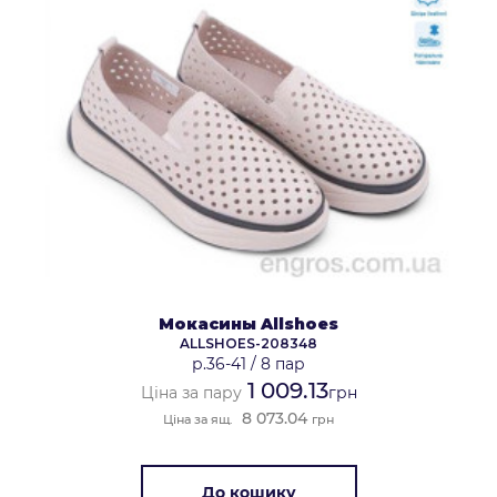
Мокасины Allshoes
ALLSHOES-208348
р.36-41
/
8 пар
1 009.13
Ціна за пару
грн
8 073.04
Ціна за ящ.
грн
До кошику