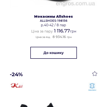
Мокасины Allshoes
ALLSHOES-198156
р.40-42
/
8 пар
1 116.77
Ціна за пару
грн
8 934.16
Ціна за ящ.
грн
До кошику
-24%