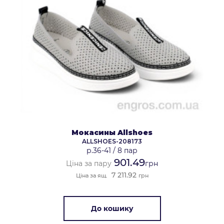
Мокасины Allshoes
ALLSHOES-208173
р.36-41
/
8 пар
901.49
Ціна за пару
грн
7 211.92
Ціна за ящ.
грн
До кошику