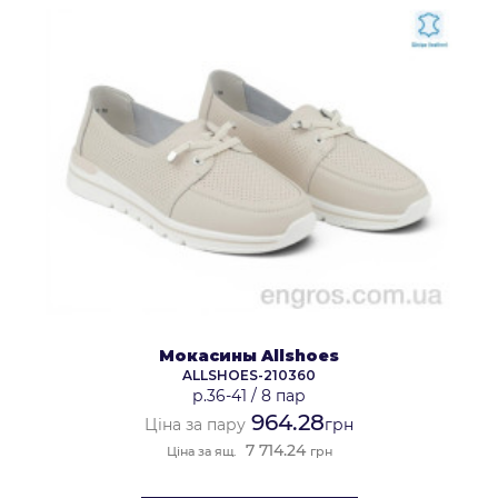
Мокасины Allshoes
ALLSHOES-210360
р.36-41
/
8 пар
964.28
Ціна за пару
грн
7 714.24
Ціна за ящ.
грн