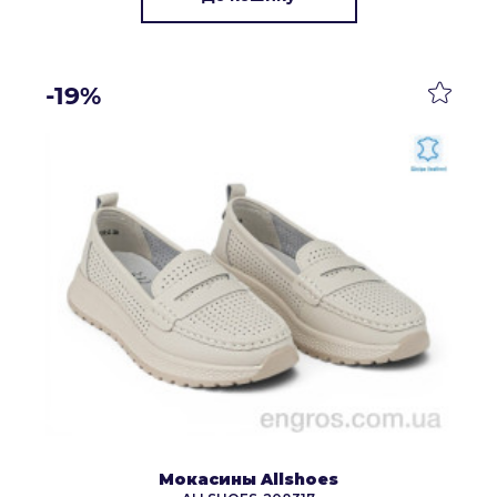
-19%
Мокасины Allshoes