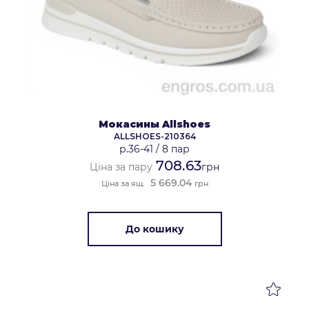
Мокасины Allshoes
ALLSHOES-210364
р.36-41
/
8 пар
708.63
Ціна за пару
грн
5 669.04
Ціна за ящ.
грн
До кошику