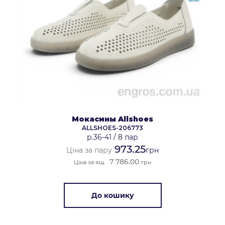
Мокасины Allshoes
ALLSHOES-206773
р.36-41
/
8 пар
973.25
Ціна за пару
грн
7 786.00
Ціна за ящ.
грн
До кошику