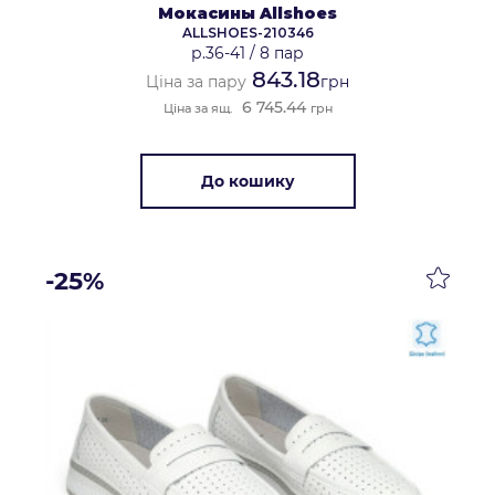
Мокасины Allshoes
ALLSHOES-210346
р.36-41
/
8 пар
843.18
Ціна за пару
грн
6 745.44
Ціна за ящ.
грн
До кошику
-25%