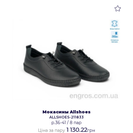
Мокасины Allshoes
ALLSHOES-211833
р.36-41
/
8 пар
1 130.22
Ціна за пару
грн