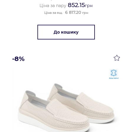
852.15
Ціна за пару
грн
6 817.20
Ціна за ящ.
грн
До кошику
-8%