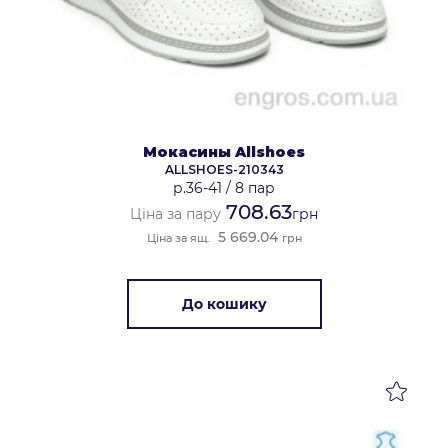
Мокасины Allshoes
ALLSHOES-210343
р.36-41
/
8 пар
708.63
Ціна за пару
грн
5 669.04
Ціна за ящ.
грн
До кошику