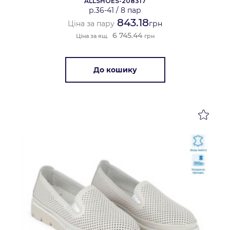
ALLSHOES-208317
р.36-41
/
8 пар
843.18
Ціна за пару
грн
6 745.44
Ціна за ящ.
грн
До кошику