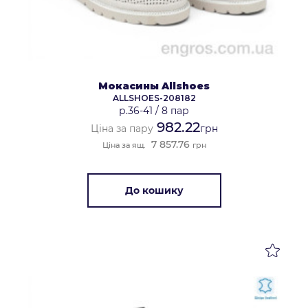
Мокасины Allshoes
ALLSHOES-208182
р.36-41
/
8 пар
982.22
Ціна за пару
грн
7 857.76
Ціна за ящ.
грн
До кошику