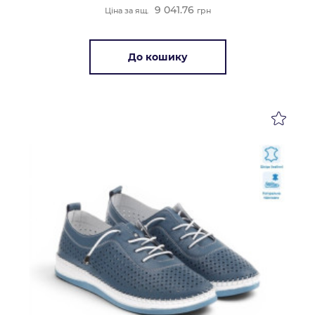
9 041.76
Ціна за ящ.
грн
До кошику