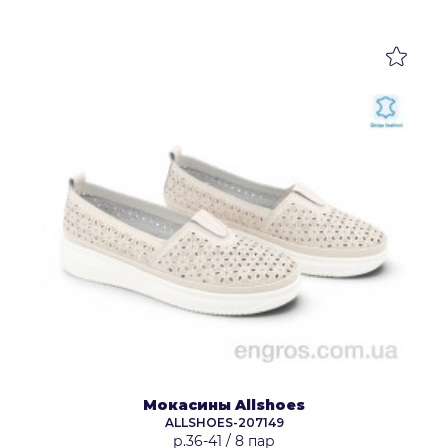
Мокасины Allshoes
ALLSHOES-207149
р.36-41
/
8 пар