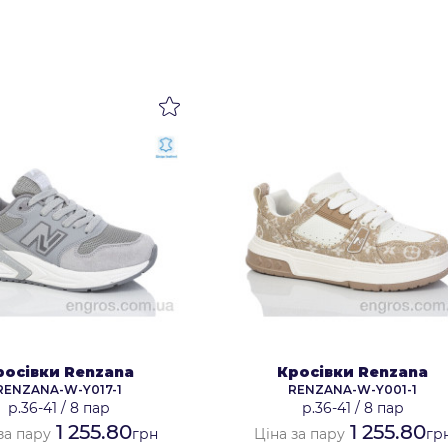
росівки Renzana
Кросівки Renzana
RENZANA-W-Y017-1
RENZANA-W-Y001-1
р.36-41
/
8 пар
р.36-41
/
8 пар
1 255.80
1 255.80
за пару
грн
Ціна за пару
гр