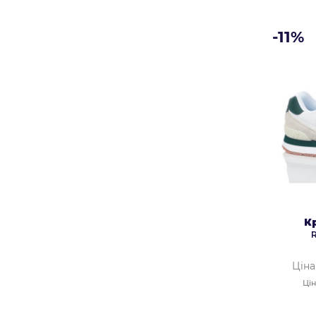
-11%
К
Ціна
Цін