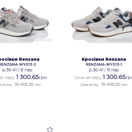
росівки Renzana
Кросівки Renzana
RENZANA-WY013-2
RENZANA-WY013-1
р.36-41
/
8 пар
р.36-41
/
8 пар
1 300.65
1 300.65
за пару
грн
Ціна за пару
гр
10 405.20
10 405.20
а за ящ.
грн
Ціна за ящ.
грн