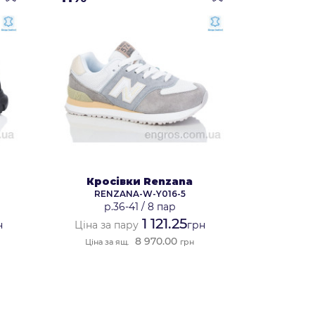
Кросівки Renzana
RENZANA-W-Y016-5
р.36-41
/
8 пар
1 121.25
н
Ціна за пару
грн
8 970.00
Ціна за ящ.
грн