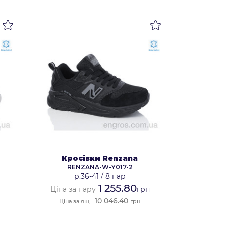
Кросівки Renzana
RENZANA-W-Y017-2
р.36-41
/
8 пар
1 255.80
Ціна за пару
грн
10 046.40
Ціна за ящ.
грн