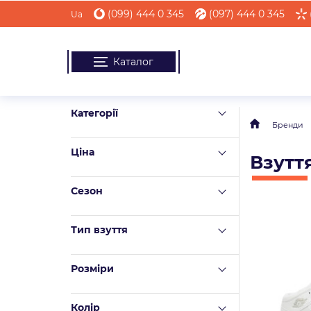
(099) 444 0 345
(097) 444 0 345
Ua
Каталог
Категорії
Бренди
Ціна
Взутт
Сезон
Тип взуття
Розміри
Колір