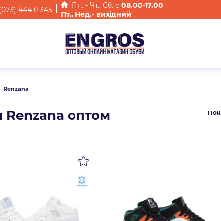
Пн. - Чт., Cб. с
08.00-17.00
(073) 444 0 345
Пт., Нед.- вихідний
Renzana
я Renzana оптом
Пок