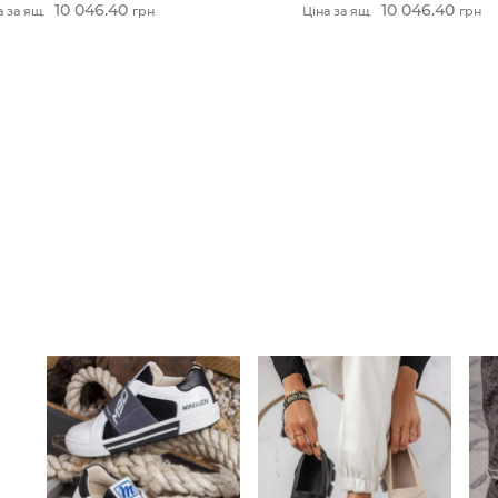
10 046.40
10 046.40
а за ящ.
грн
Ціна за ящ.
грн