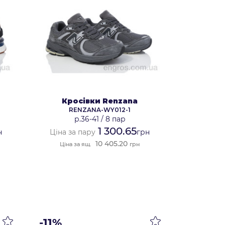
Кросівки Renzana
RENZANA-WY012-1
р.36-41
/
8 пар
1 300.65
н
Ціна за пару
грн
10 405.20
Ціна за ящ.
грн
-11%