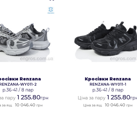
росівки Renzana
Кросівки Renzana
RENZANA-WY011-2
RENZANA-WY011-1
р.36-41
/
8 пар
р.36-41
/
8 пар
1 255.80
1 255.80
за пару
грн
Ціна за пару
гр
10 046.40
10 046.40
а за ящ.
грн
Ціна за ящ.
грн