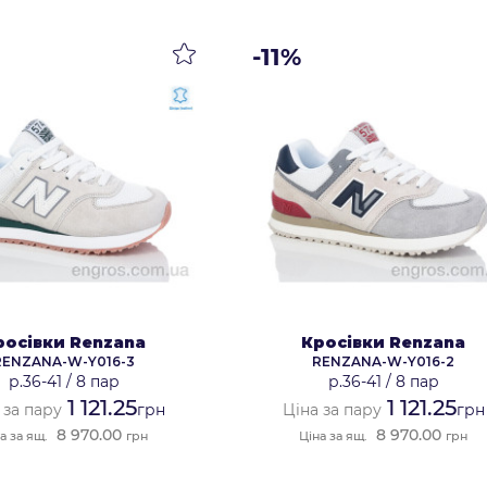
-11%
росівки Renzana
Кросівки Renzana
RENZANA-W-Y016-3
RENZANA-W-Y016-2
р.36-41
/
8 пар
р.36-41
/
8 пар
1 121.25
1 121.25
 за пару
грн
Ціна за пару
грн
8 970.00
8 970.00
а за ящ.
грн
Ціна за ящ.
грн