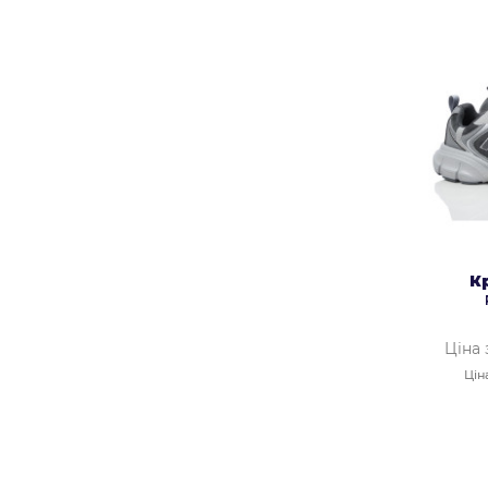
К
Ціна 
Цін