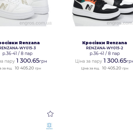
росівки Renzana
Кросівки Renzana
RENZANA-WY015-3
RENZANA-WY015-2
р.36-41
/
8 пар
р.36-41
/
8 пар
1 300.65
1 300.65
за пару
грн
Ціна за пару
гр
10 405.20
10 405.20
а за ящ.
грн
Ціна за ящ.
грн