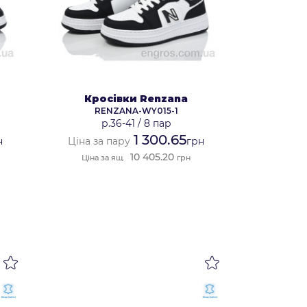
Кросівки Renzana
RENZANA-WY015-1
р.36-41
/
8 пар
1 300.65
н
Ціна за пару
грн
10 405.20
Ціна за ящ.
грн