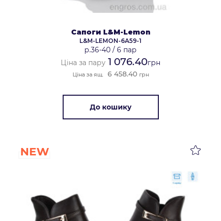
Сапоги L&M-Lemon
L&M-LEMON-6A59-1
р.36-40
/
6 пар
1 076.40
Ціна за пару
грн
6 458.40
Ціна за ящ.
грн
До кошику
NEW