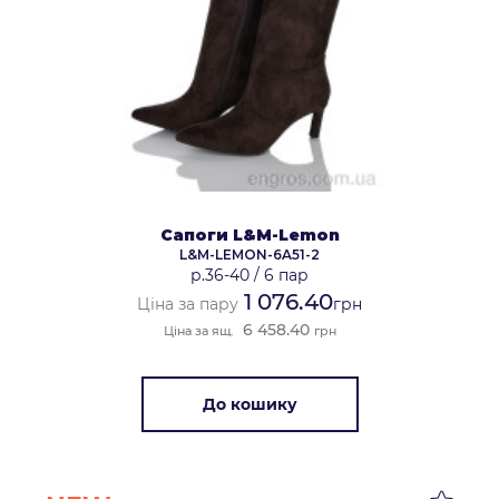
Сапоги L&M-Lemon
L&M-LEMON-6A51-2
р.36-40
/
6 пар
1 076.40
Ціна за пару
грн
6 458.40
Ціна за ящ.
грн
До кошику