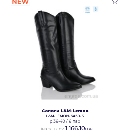
NEW
Сапоги L&M-Lemon
L&M-LEMON-6A50-3
р.36-40
/
6 пар
1 166.10
Ціна за пару
грн