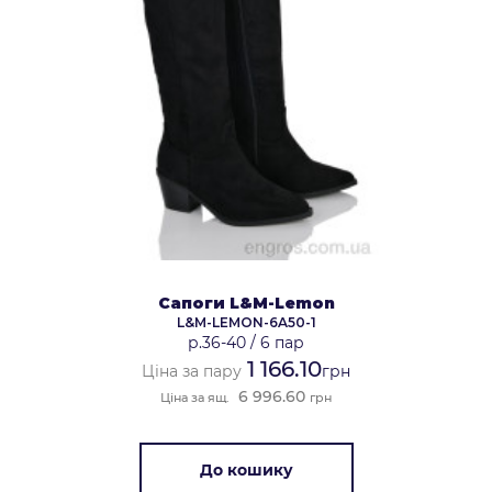
Сапоги L&M-Lemon
L&M-LEMON-6A50-1
р.36-40
/
6 пар
1 166.10
Ціна за пару
грн
6 996.60
Ціна за ящ.
грн
До кошику