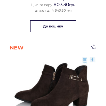
807.30
Ціна за пару
грн
4 843.80
Ціна за ящ.
грн
До кошику
NEW