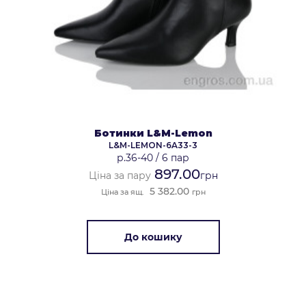
Ботинки L&M-Lemon
L&M-LEMON-6A33-3
р.36-40
/
6 пар
897.00
Ціна за пару
грн
5 382.00
Ціна за ящ.
грн
До кошику