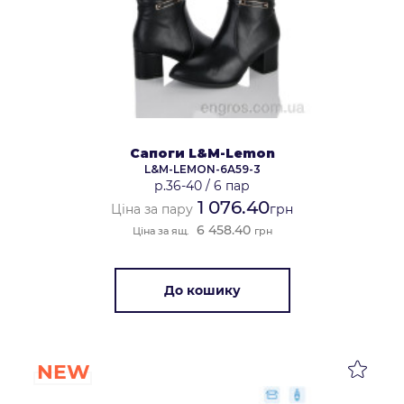
Сапоги L&M-Lemon
L&M-LEMON-6A59-3
р.36-40
/
6 пар
1 076.40
Ціна за пару
грн
6 458.40
Ціна за ящ.
грн
До кошику
NEW