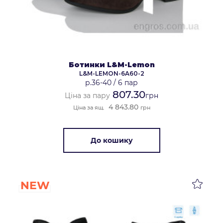
Ботинки L&M-Lemon
L&M-LEMON-6A60-2
р.36-40
/
6 пар
807.30
Ціна за пару
грн
4 843.80
Ціна за ящ.
грн
До кошику
NEW