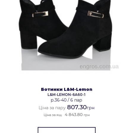
Ботинки L&M-Lemon
L&M-LEMON-6A60-1
р.36-40
/
6 пар
807.30
Ціна за пару
грн
4 843.80
Ціна за ящ.
грн