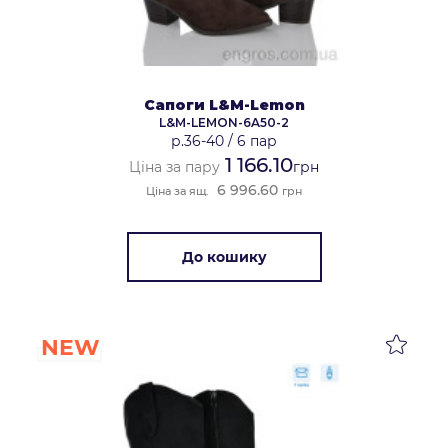
Сапоги L&M-Lemon
L&M-LEMON-6A50-2
р.36-40
/
6 пар
1 166.10
Ціна за пару
грн
6 996.60
Ціна за ящ.
грн
До кошику
NEW