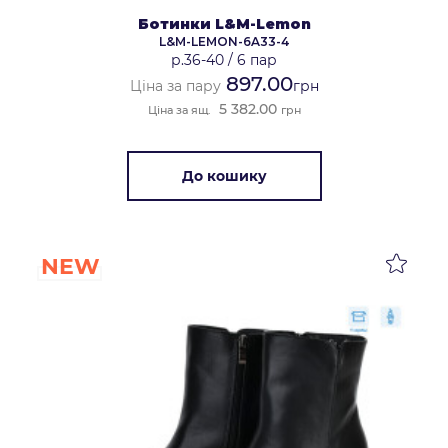
Ботинки L&M-Lemon
L&M-LEMON-6A33-4
р.36-40
/
6 пар
897.00
Ціна за пару
грн
5 382.00
Ціна за ящ.
грн
До кошику
NEW