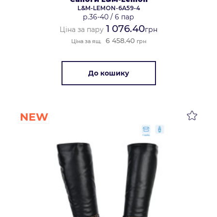
L&M-LEMON-6A59-4
р.36-40
/
6 пар
1 076.40
Ціна за пару
грн
6 458.40
Ціна за ящ.
грн
До кошику
NEW