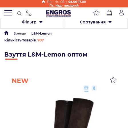
Пн. - Чт., Cб. с
08.00-17.00
Пт., Нед.- вихідний
Фільтр
Сортування
Бренди
L&M-Lemon
Кількість товарів:
707
Взуття L&M-Lemon оптом
NEW