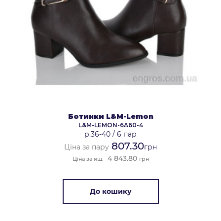
Ботинки L&M-Lemon
L&M-LEMON-6A60-4
р.36-40
/
6 пар
807.30
Ціна за пару
грн
4 843.80
Ціна за ящ.
грн
До кошику