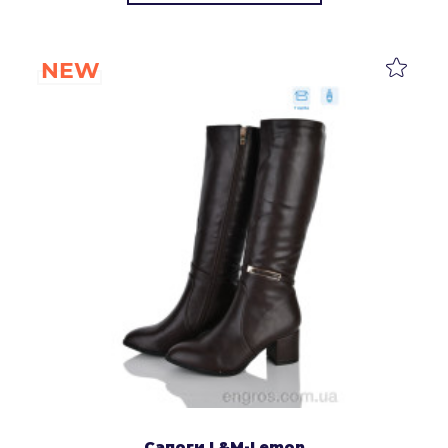
NEW
Сапоги L&M-Lemon