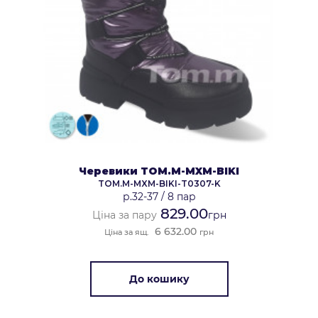
Черевики TOM.M-MXM-BIKI
TOM.M-MXM-BIKI-T0307-K
р.32-37
/
8 пар
829.00
Ціна за пару
грн
6 632.00
Ціна за ящ.
грн
До кошику