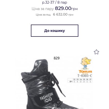
р.32-37
/
8 пар
829.00
Ціна за пару
грн
6 632.00
Ціна за ящ.
грн
До кошику