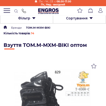
Пн. - Чт., Cб. с
08.00-17.00
Пт., Нед.- вихідний
Фільтр
Сортування
Бренди
TOM.M-MXM-BIKI
Кількість товарів:
14
Взуття TOM.M-MXM-BIKI оптом