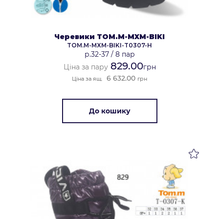
Черевики TOM.M-MXM-BIKI
TOM.M-MXM-BIKI-T0307-H
р.32-37
/
8 пар
829.00
Ціна за пару
грн
6 632.00
Ціна за ящ.
грн
До кошику