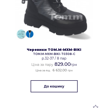
Черевики TOM.M-MXM-BIKI
TOM.M-MXM-BIKI-T0308-C
р.32-37
/
8 пар
829.00
Ціна за пару
грн
6 632.00
Ціна за ящ.
грн
До кошику