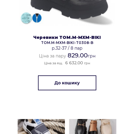
Черевики TOM.M-MXM-BIKI
TOM.M-MXM-BIKI-T0308-B
р.32-37
/
8 пар
829.00
Ціна за пару
грн
6 632.00
Ціна за ящ.
грн
До кошику