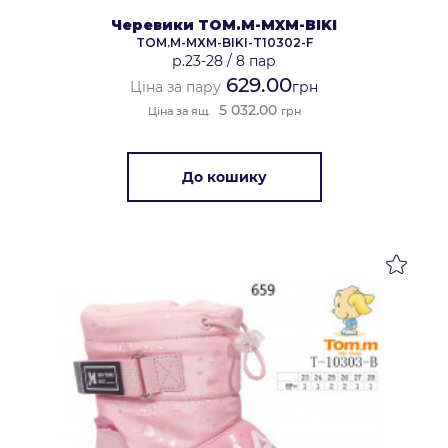
Черевики TOM.M-MXM-BIKI
TOM.M-MXM-BIKI-T10302-F
р.23-28
/
8 пар
629.00
Ціна за пару
грн
5 032.00
Ціна за ящ.
грн
До кошику