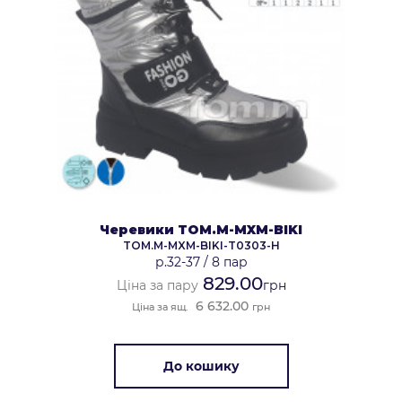
Черевики TOM.M-MXM-BIKI
TOM.M-MXM-BIKI-T0303-H
р.32-37
/
8 пар
829.00
Ціна за пару
грн
6 632.00
Ціна за ящ.
грн
До кошику