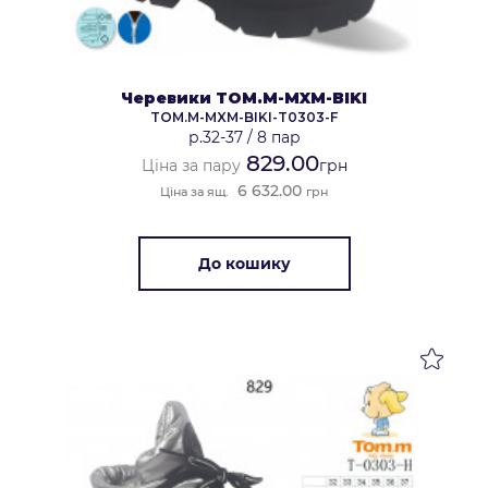
Черевики TOM.M-MXM-BIKI
TOM.M-MXM-BIKI-T0303-F
р.32-37
/
8 пар
829.00
Ціна за пару
грн
6 632.00
Ціна за ящ.
грн
До кошику