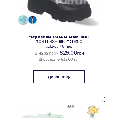
Черевики TOM.M-MXM-BIKI
TOM.M-MXM-BIKI-T0303-C
р.32-37
/
8 пар
829.00
Ціна за пару
грн
6 632.00
Ціна за ящ.
грн
До кошику