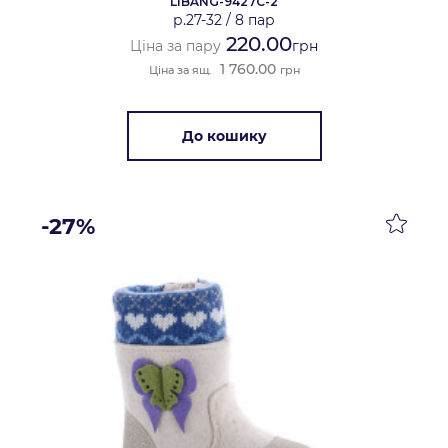
LIBANG-9427C-2
р.27-32
/
8 пар
220.00
Ціна за пару
грн
1 760.00
Ціна за ящ.
грн
До кошику
-27%