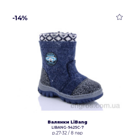
-14%
Валянки LiBang
LIBANG-9425C-7
р.27-32
/
8 пар