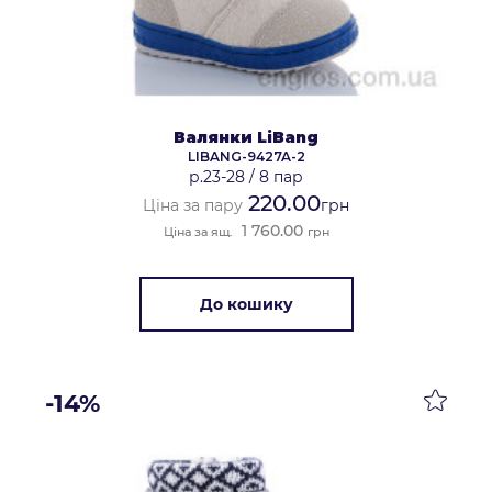
Валянки LiBang
LIBANG-9427A-2
р.23-28
/
8 пар
220.00
Ціна за пару
грн
1 760.00
Ціна за ящ.
грн
До кошику
-14%