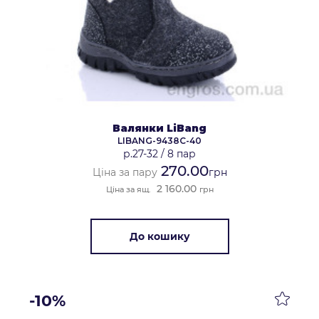
Валянки LiBang
LIBANG-9438C-40
р.27-32
/
8 пар
270.00
Ціна за пару
грн
2 160.00
Ціна за ящ.
грн
До кошику
-10%