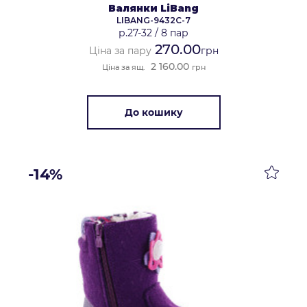
Валянки LiBang
LIBANG-9432C-7
р.27-32
/
8 пар
270.00
Ціна за пару
грн
2 160.00
Ціна за ящ.
грн
До кошику
-14%