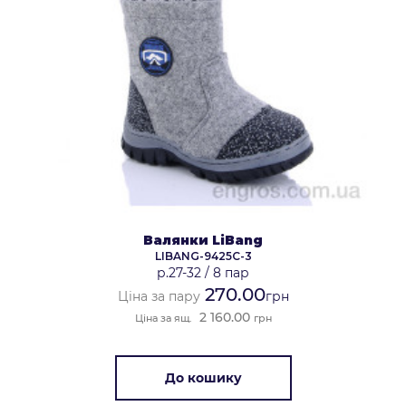
Валянки LiBang
LIBANG-9425C-3
р.27-32
/
8 пар
270.00
Ціна за пару
грн
2 160.00
Ціна за ящ.
грн
До кошику