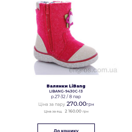
Валянки LiBang
LIBANG-9430C-13
р.27-32
/
8 пар
270.00
Ціна за пару
грн
2 160.00
Ціна за ящ.
грн
До кошику