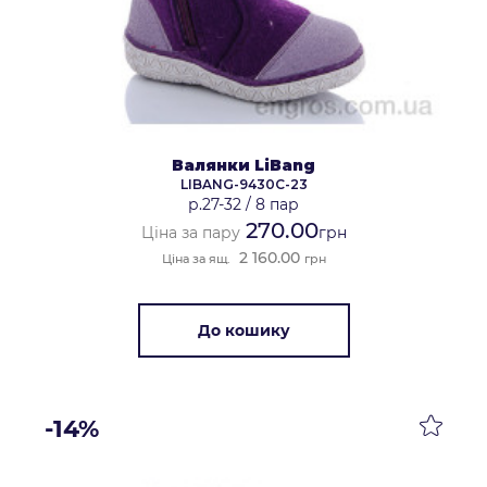
Валянки LiBang
LIBANG-9430C-23
р.27-32
/
8 пар
270.00
Ціна за пару
грн
2 160.00
Ціна за ящ.
грн
До кошику
-14%