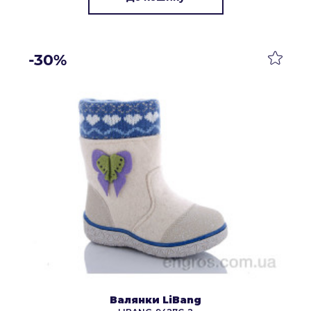
-30%
Валянки LiBang