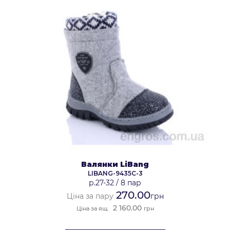
Валянки LiBang
LIBANG-9435C-3
р.27-32
/
8 пар
270.00
Ціна за пару
грн
2 160.00
Ціна за ящ.
грн