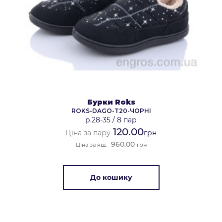
Бурки Roks
ROKS-DAGO-T20-ЧОРНІ
р.28-35
/
8 пар
120.00
Ціна за пару
грн
960.00
Ціна за ящ.
грн
До кошику