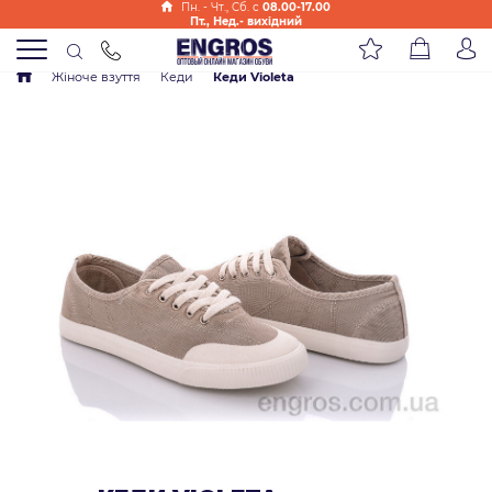
Пн. - Чт., Cб. с
08.00-17.00
Пт., Нед.- вихідний
Жіноче взуття
Кеди
Кеди Violeta