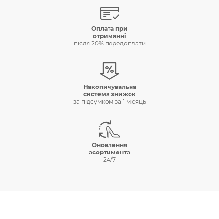
Оплата при
отриманнi
пiсля 20% передоплати
Накопичувальна
система знижок
за пiдсумком за 1 мiсяць
Оновлення
асортимента
24/7