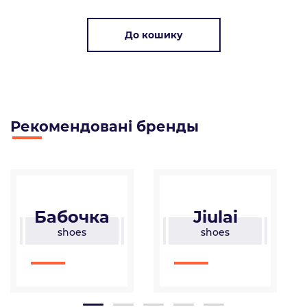
До кошику
Рекомендованi бренды
бочка
Jiulai
BB
shoes
shoes
shoe