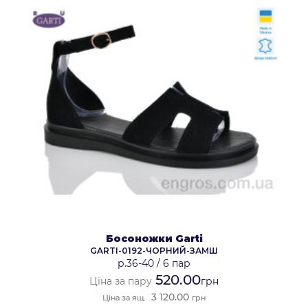
Босоножки Garti
GARTI-0192-ЧОРНИЙ-ЗАМШ
р.36-40
/
6 пар
520.00
Ціна за пару
грн
3 120.00
Ціна за ящ.
грн