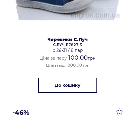
Черевики С.Луч
С.ЛУЧ-E7827-3
р.26-31
/
8 пар
100.00
Ціна за пару
грн
800.00
Ціна за ящ.
грн
До кошику
-46%