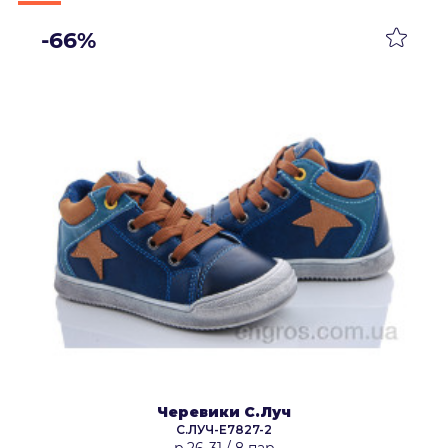
-66%
Черевики С.Луч
С.ЛУЧ-E7827-2