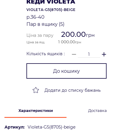
КЕДИ VIOLETA
VIOLETA-G5(8705)-BEIGE
р.36-40
Пар в ящику (5)
200.00
грн
Ціна за пару
1 000.00
Ціна за ящ.
грн
−
+
Кількість ящиків :
До кошику
Додати до списку бажань
Характеристики
Доставка
Артикул:
Violeta-G5(8705)-beige