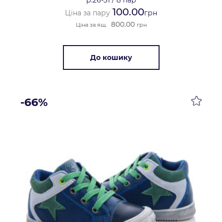
р.26-31
/
8 пар
100.00
Ціна за пару
грн
800.00
Ціна за ящ.
грн
До кошику
-66%