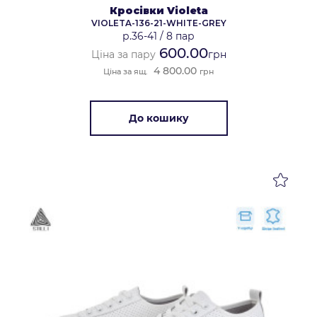
Кросівки Violeta
VIOLETA-136-21-WHITE-GREY
р.36-41
/
8 пар
600.00
Ціна за пару
грн
4 800.00
Ціна за ящ.
грн
До кошику