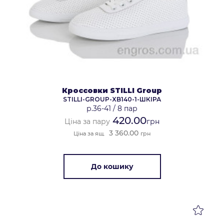
Кроссовки STILLI Group
STILLI-GROUP-XB140-1-ШКІРА
р.36-41
/
8 пар
420.00
Ціна за пару
грн
3 360.00
Ціна за ящ.
грн
До кошику