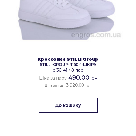
Кроссовки STILLI Group
STILLI-GROUP-R150-1-ШКІРА
р.36-41
/
8 пар
490.00
Ціна за пару
грн
3 920.00
Ціна за ящ.
грн
До кошику