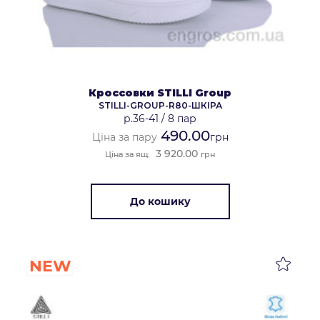
Кроссовки STILLI Group
STILLI-GROUP-R80-ШКІРА
р.36-41
/
8 пар
490.00
Ціна за пару
грн
3 920.00
Ціна за ящ.
грн
До кошику
NEW