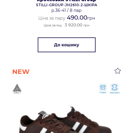
STILLI-GROUP-JH2610-2-ШКІРА
р.36-41
/
8 пар
490.00
Ціна за пару
грн
3 920.00
Ціна за ящ.
грн
До кошику
NEW