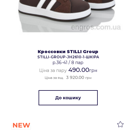
Кроссовки STILLI Group
STILLI-GROUP-JH2610-1-ШКІРА
р.36-41
/
8 пар
490.00
Ціна за пару
грн
3 920.00
Ціна за ящ.
грн
До кошику
NEW