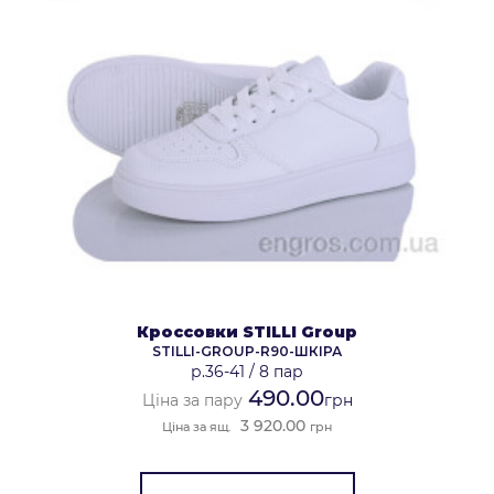
Кроссовки STILLI Group
STILLI-GROUP-R90-ШКІРА
р.36-41
/
8 пар
490.00
Ціна за пару
грн
3 920.00
Ціна за ящ.
грн