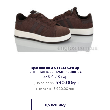
Кроссовки STILLI Group
STILLI-GROUP-JH2610-3R-ШКІРА
р.36-41
/
8 пар
490.00
Ціна за пару
грн
3 920.00
Ціна за ящ.
грн
До кошику