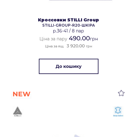
Кроссовки STILLI Group
STILLI-GROUP-R20-ШКІРА
р.36-41
/
8 пар
490.00
Ціна за пару
грн
3 920.00
Ціна за ящ.
грн
До кошику
NEW