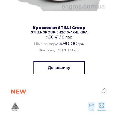
Кроссовки STILLI Group
STILLI-GROUP-JH2610-4R-ШКІРА
р.36-41
/
8 пар
490.00
Ціна за пару
грн
3 920.00
Ціна за ящ.
грн
До кошику
NEW