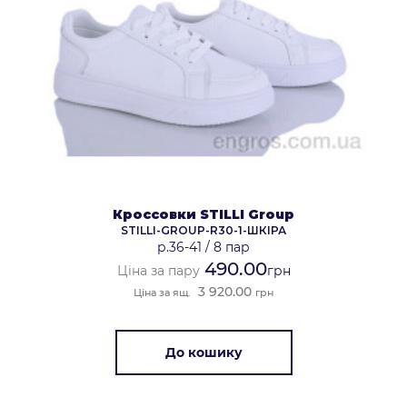
Кроссовки STILLI Group
STILLI-GROUP-R30-1-ШКІРА
р.36-41
/
8 пар
490.00
Ціна за пару
грн
3 920.00
Ціна за ящ.
грн
До кошику