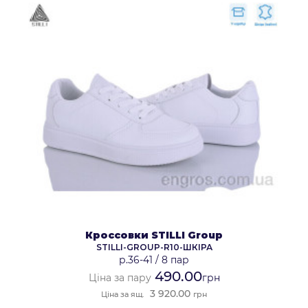
Кроссовки STILLI Group
STILLI-GROUP-R10-ШКІРА
р.36-41
/
8 пар
490.00
Ціна за пару
грн
3 920.00
Ціна за ящ.
грн