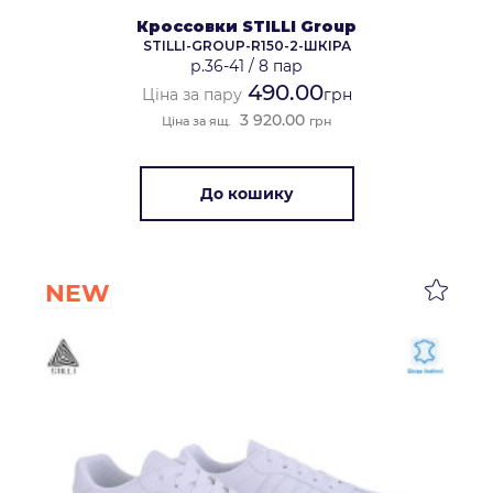
Кроссовки STILLI Group
STILLI-GROUP-R150-2-ШКІРА
р.36-41
/
8 пар
490.00
Ціна за пару
грн
3 920.00
Ціна за ящ.
грн
До кошику
NEW