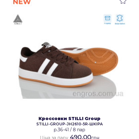
NEW
Кроссовки STILLI Group
STILLI-GROUP-JH2610-5R-ШКІРА
р.36-41
/
8 пар
490.00
Ціна за пару
грн