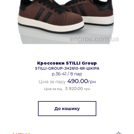
Кроссовки STILLI Group
STILLI-GROUP-JH2610-6R-ШКІРА
р.36-41
/
8 пар
490.00
Ціна за пару
грн
3 920.00
Ціна за ящ.
грн
До кошику