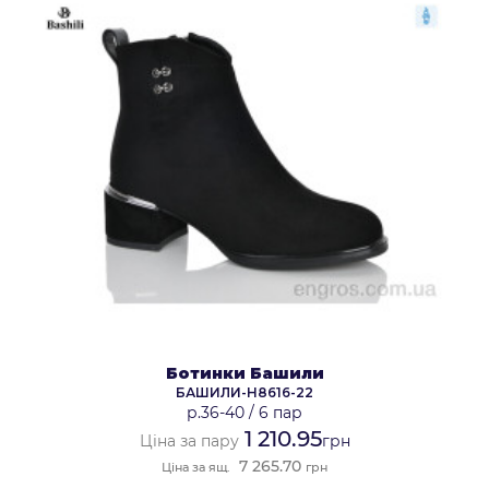
Ботинки Башили
БАШИЛИ-H8616-22
р.36-40
/
6 пар
1 210.95
Ціна за пару
грн
7 265.70
Ціна за ящ.
грн