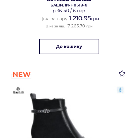
БАШИЛИ-H8618-8
р.36-40
/
6 пар
1 210.95
Ціна за пару
грн
7 265.70
Ціна за ящ.
грн
До кошику
NEW