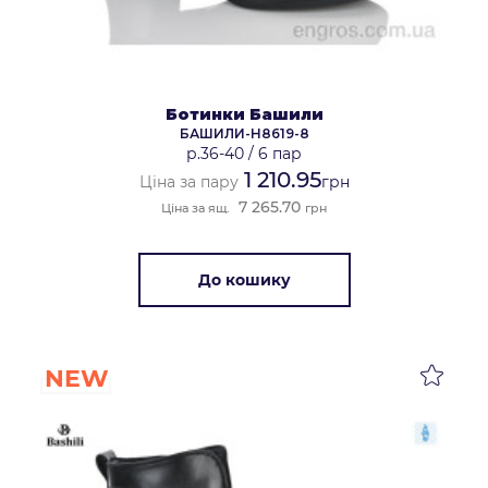
Ботинки Башили
БАШИЛИ-H8619-8
р.36-40
/
6 пар
1 210.95
Ціна за пару
грн
7 265.70
Ціна за ящ.
грн
До кошику
NEW