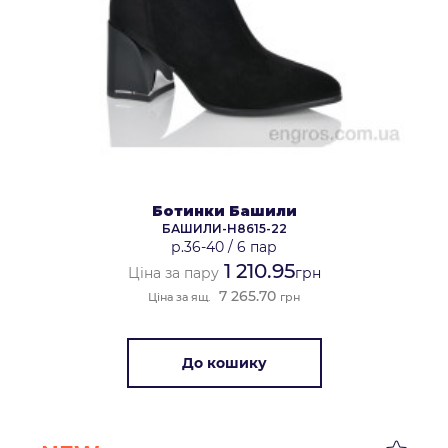
Ботинки Башили
БАШИЛИ-H8615-22
р.36-40
/
6 пар
1 210.95
Ціна за пару
грн
7 265.70
Ціна за ящ.
грн
До кошику