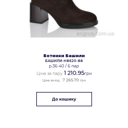
Ботинки Башили
БАШИЛИ-H8620-88
р.36-40
/
6 пар
1 210.95
Ціна за пару
грн
7 265.70
Ціна за ящ.
грн
До кошику