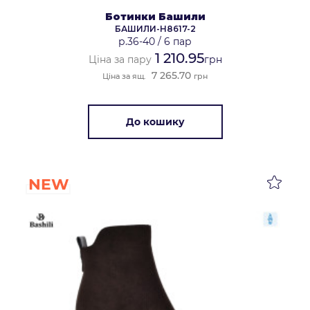
Ботинки Башили
БАШИЛИ-H8617-2
р.36-40
/
6 пар
1 210.95
Ціна за пару
грн
7 265.70
Ціна за ящ.
грн
До кошику
NEW