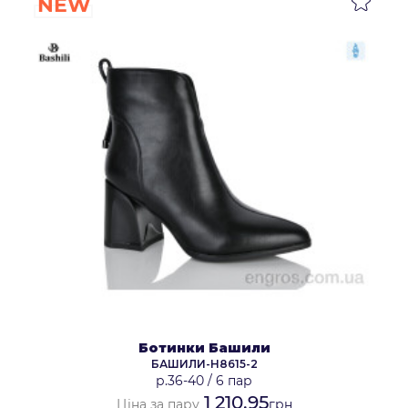
NEW
Ботинки Башили
БАШИЛИ-H8615-2
р.36-40
/
6 пар
1 210.95
Ціна за пару
грн