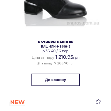
Ботинки Башили
БАШИЛИ-H8618-2
р.36-40
/
6 пар
1 210.95
Ціна за пару
грн
7 265.70
Ціна за ящ.
грн
До кошику
NEW