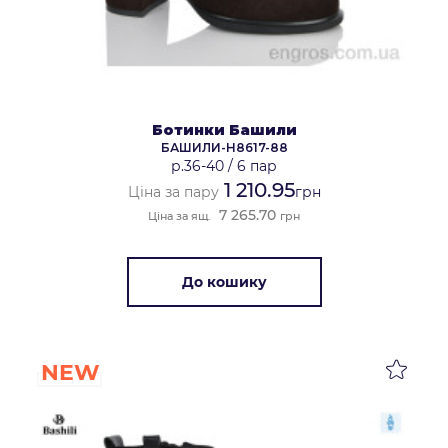
Ботинки Башили
БАШИЛИ-H8617-88
р.36-40
/
6 пар
1 210.95
Ціна за пару
грн
7 265.70
Ціна за ящ.
грн
До кошику
NEW