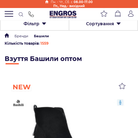
Пн. - Чт., Cб. с
08.00-17.00
Пт., Нед.- вихідний
Фільтр
Сортування
Бренди
Башили
Кількість товарів:
1559
Взуття Башили оптом
NEW