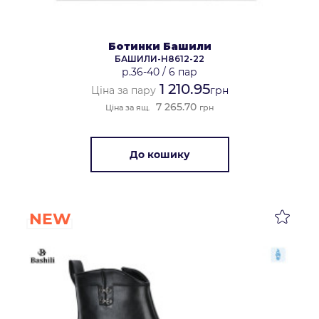
Ботинки Башили
БАШИЛИ-H8612-22
р.36-40
/
6 пар
1 210.95
Ціна за пару
грн
7 265.70
Ціна за ящ.
грн
До кошику
NEW