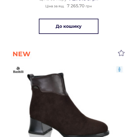
7 265.70
Ціна за ящ.
грн
До кошику
NEW