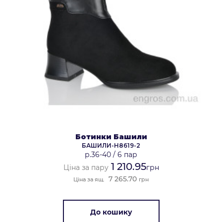
Ботинки Башили
БАШИЛИ-H8619-2
р.36-40
/
6 пар
1 210.95
Ціна за пару
грн
7 265.70
Ціна за ящ.
грн
До кошику