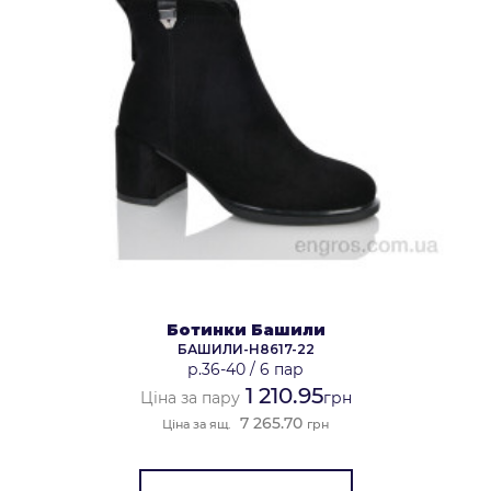
Ботинки Башили
БАШИЛИ-H8617-22
р.36-40
/
6 пар
1 210.95
Ціна за пару
грн
7 265.70
Ціна за ящ.
грн