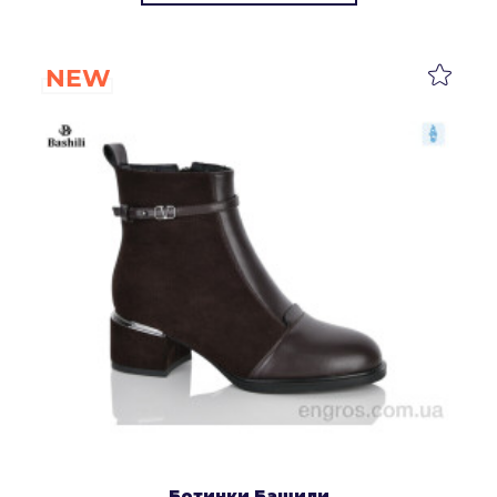
NEW
Ботинки Башили