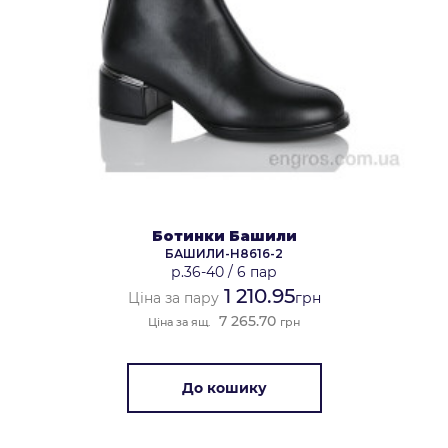
Ботинки Башили
БАШИЛИ-H8616-2
р.36-40
/
6 пар
1 210.95
Ціна за пару
грн
7 265.70
Ціна за ящ.
грн
До кошику