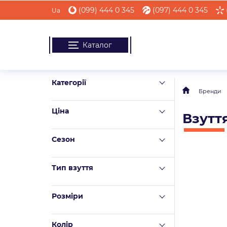
(099) 444 0 345
(097) 444 0 345
Ua
Каталог
Категорії
Бренди
Ціна
Взутт
Сезон
Тип взуття
Розміри
Колір