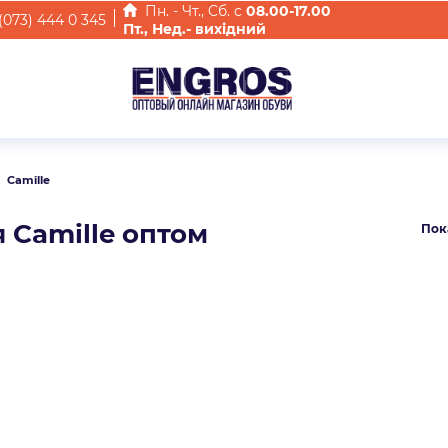
Пн. - Чт., Cб. с
08.00-17.00
(073) 444 0 345
Пт., Нед.- вихідний
Camille
я Camille оптом
Пок