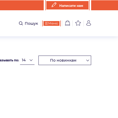
Написати нам
Пошук
Меню
азывать по: