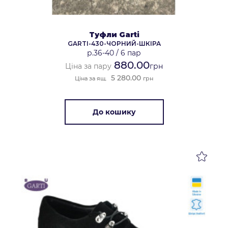
Туфли Garti
GARTI-430-ЧОРНИЙ-ШКІРА
р.36-40
/
6 пар
880.00
Ціна за пару
грн
5 280.00
Ціна за ящ.
грн
До кошику