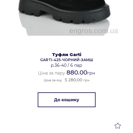
Туфли Garti
GARTI-425-ЧОРНИЙ-ЗАМШ
р.36-40
/
6 пар
880.00
Ціна за пару
грн
5 280.00
Ціна за ящ.
грн
До кошику