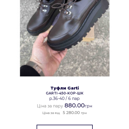
Туфли Garti
GARTI-450-КОР-ШК
р.36-40
/
6 пар
880.00
Ціна за пару
грн
5 280.00
Ціна за ящ.
грн