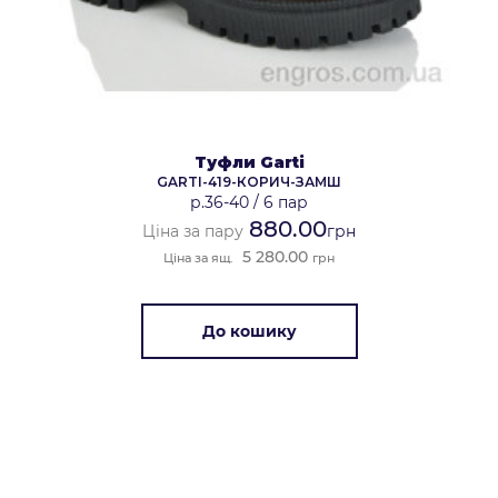
Туфли Garti
GARTI-419-КОРИЧ-ЗАМШ
р.36-40
/
6 пар
880.00
Ціна за пару
грн
5 280.00
Ціна за ящ.
грн
До кошику