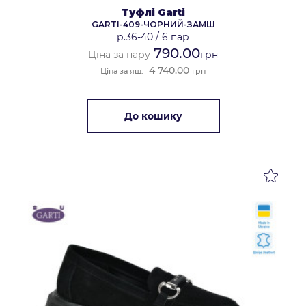
Туфлі Garti
GARTI-409-ЧОРНИЙ-ЗАМШ
р.36-40
/
6 пар
790.00
Ціна за пару
грн
4 740.00
Ціна за ящ.
грн
До кошику