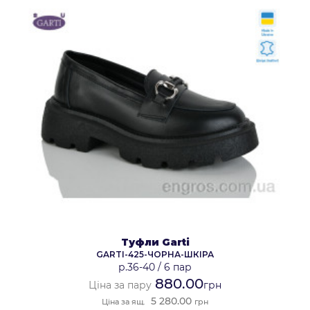
Туфли Garti
GARTI-425-ЧОРНА-ШКІРА
р.36-40
/
6 пар
880.00
Ціна за пару
грн
5 280.00
Ціна за ящ.
грн