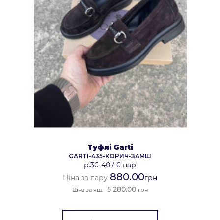
Туфлі Garti
GARTI-435-КОРИЧ-ЗАМШ
р.36-40
/
6 пар
880.00
Ціна за пару
грн
5 280.00
Ціна за ящ.
грн