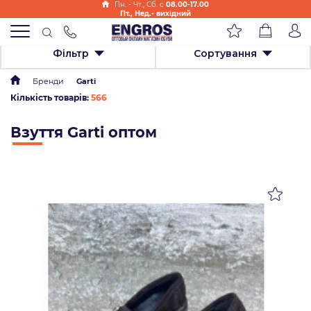
Пн. - Чт., Cб. с
08.00-17.00
Пт., Нед.- вихідний
Фільтр
Сортування
Бренди
Garti
Кількість товарів:
566
Взуття Garti оптом