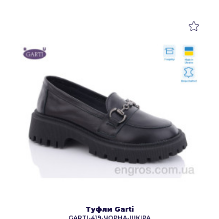
Туфли Garti
GARTI-419-ЧОРНА-ШКІРА