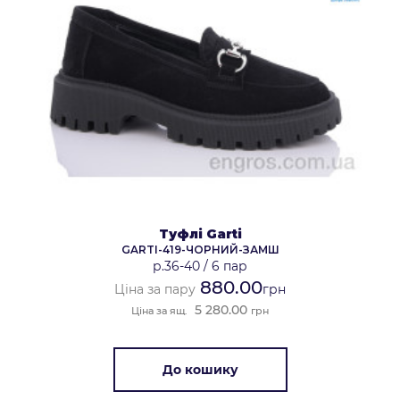
Туфлі Garti
GARTI-419-ЧОРНИЙ-ЗАМШ
р.36-40
/
6 пар
880.00
Ціна за пару
грн
5 280.00
Ціна за ящ.
грн
До кошику