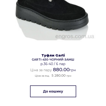
Туфли Garti
GARTI-450-ЧОРНИЙ-ЗАМШ
р.36-40
/
6 пар
880.00
Ціна за пару
грн
5 280.00
Ціна за ящ.
грн
До кошику