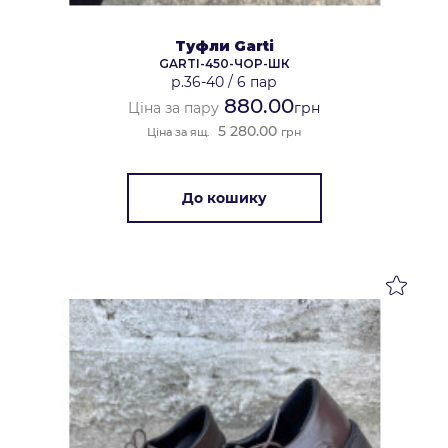
Туфли Garti
GARTI-450-ЧОР-ШК
р.36-40
/
6 пар
880.00
Ціна за пару
грн
5 280.00
Ціна за ящ.
грн
До кошику