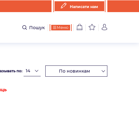
Написати нам
Пошук
Меню
азывать по:
иць