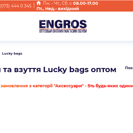
Пн. - Чт., Cб. с
08.00-17.00
(073) 444 0 345
Пт., Нед.- вихідний
Lucky bags
 та взуття Lucky bags оптом
Пок
замовлення з категорії "Аксессуари" - 5ть будь-яких один