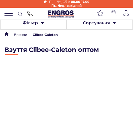
Пн. - Чт., Cб. с
08.00-17.00
Пт., Нед.- вихідний
Фільтр
Сортування
Бренди
Clibee-Caleton
Взуття Clibee-Caleton оптом