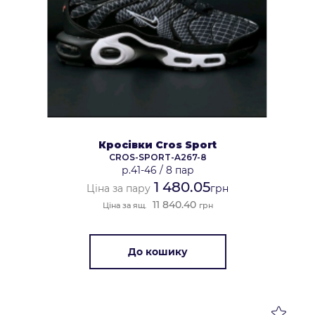
Кросівки Cros Sport
CROS-SPORT-A267-8
р.41-46
/
8 пар
1 480.05
Ціна за пару
грн
11 840.40
Ціна за ящ.
грн
До кошику