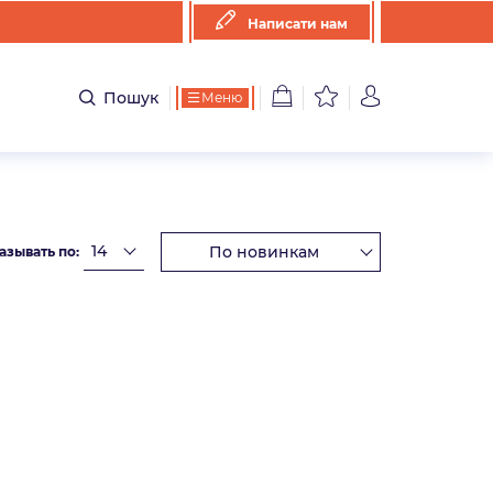
Написати нам
Пошук
Меню
азывать по: