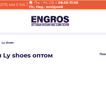
Пн. - Чт., Cб. с
08.00-17.00
(073) 444 0 345
Пт., Нед.- вихідний
Ly shoes
я Ly shoes оптом
Пок