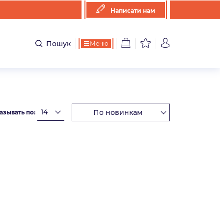
Написати нам
Пошук
Меню
азывать по: