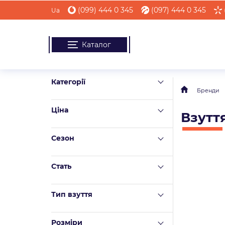
(099) 444 0 345
(097) 444 0 345
Ua
Каталог
Категорії
Бренди
Ціна
Взуття
Сезон
Стать
Тип взуття
Розміри