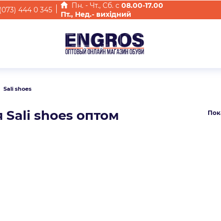
Пн. - Чт., Cб. с
08.00-17.00
(073) 444 0 345
Пт., Нед.- вихідний
Sali shoes
 Sali shoes оптом
Пок