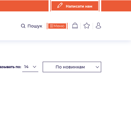
Написати нам
Пошук
Меню
азывать по: