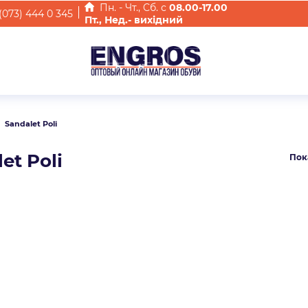
Пн. - Чт., Cб. с
08.00-17.00
(073) 444 0 345
Пт., Нед.- вихідний
Sandalet Poli
et Poli
Пок