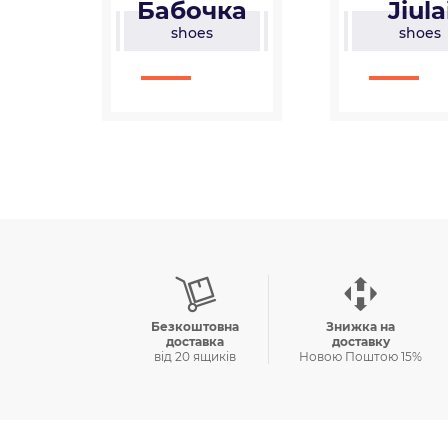
ка
Jiulai
BB
shoes
shoe
Безкоштовна
Знижка на
доставка
доставку
вiд 20 ящикiв
Новою Поштою 15%