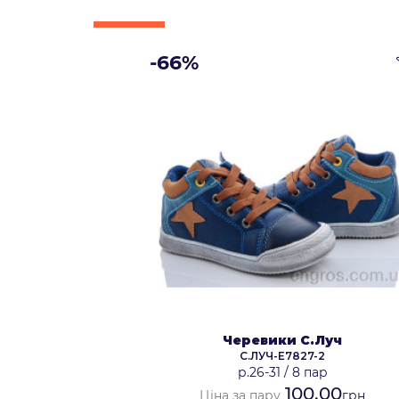
-66%
Черевики С.Луч
С.ЛУЧ-E7827-2
р.26-31
/
8 пар
100.00
Ціна за пару
грн