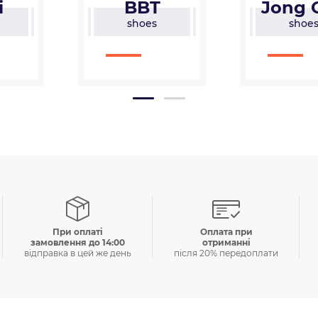
T
Jong Golf
Sal
s
shoes
sho
При оплатi
Оплата при
замовлення до 14:00
отриманнi
вiдправка в цей же день
пiсля 20% передоплати