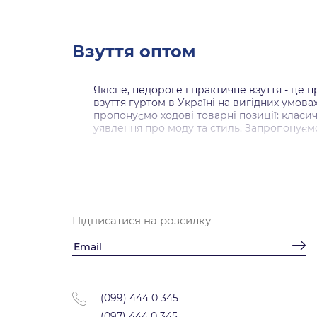
Взуття оптом
Якісне, недороге і практичне взуття - це 
взуття гуртом в Україні на вигідних умов
пропонуємо ходові товарні позиції: класич
уявлення про моду та стиль. Запропонуємо
Недороге взуття за оптовою ц
Сьогодні складно знайти магазин взуття,
сайтом ви гарантовано зможете замовити 
Підписатися на розсилку
Замовляйте якісне взуття гу
Представників малого, середнього і велик
Ціна
Асортимент
(099) 444 0 345
Великий перелік постачальників і виробн
Доставка по Україні - в Одесу, Чернівці, Л
(097) 444 0 345