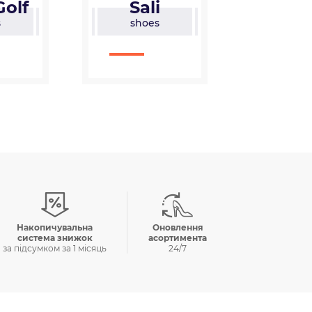
i
Mermaid
Ga
es
shoes
sh
Накопичувальна
Оновлення
система знижок
асортимента
за пiдсумком за 1 мiсяць
24/7