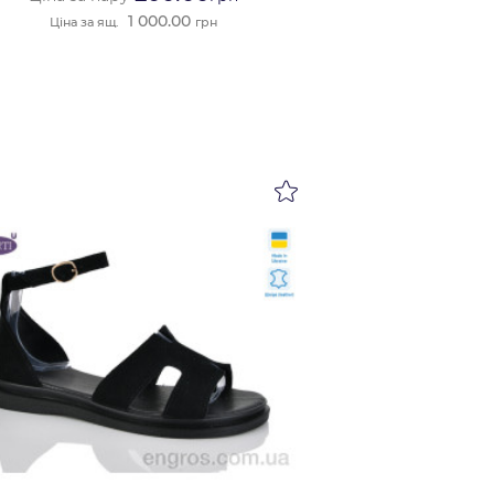
1 000.00
Ціна за ящ.
грн