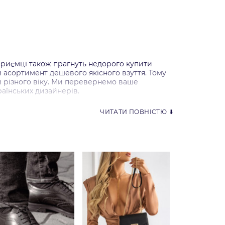
ідприємці також прагнуть недорого купити
и асортимент дешевого якісного взуття. Тому
тей різного віку. Ми перевернемо ваше
раїнських дизайнерів.
ЧИТАТИ ПОВНІСТЮ ⬇
уреччина та Україна. Співпрацюючи з нашим