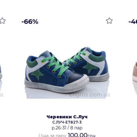
-66%
-4
Черевики С.Луч
С.ЛУЧ-E7827-3
р.26-31
/
8 пар
100.00
Ціна за пару
грн