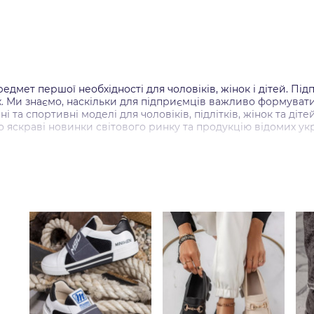
предмет першої необхідності для чоловіків, жінок і дітей. П
ах. Ми знаємо, наскільки для підприємців важливо формуват
ні та спортивні моделі для чоловіків, підлітків, жінок та ді
 яскраві новинки світового ринку та продукцію відомих ук
іною - великий вибір продукції
 який представляє продукцію виробництва Польща, Китай, Т
якісне шкіряне взуття за найкращою ціною.
ртом онлайн
ого бізнесу цікавить:
иків
ьвів, Харків, Хмельницький та інші регіони країни