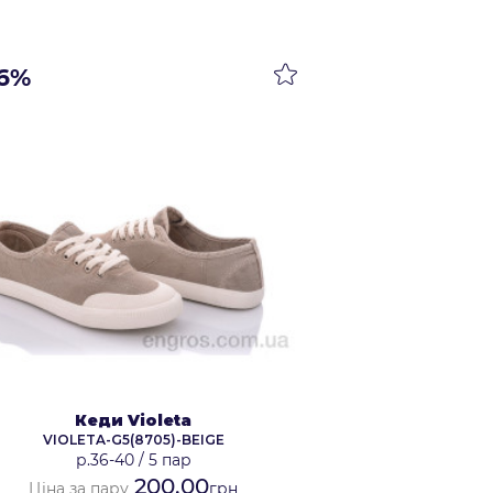
6%
Кеди Violeta
VIOLETA-G5(8705)-BEIGE
р.36-40
/
5 пар
200.00
Ціна за пару
грн