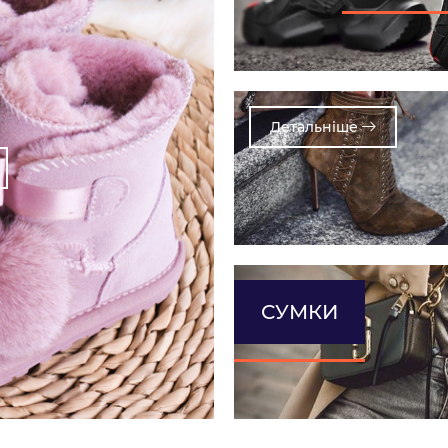
Детальнiше
СУМКИ