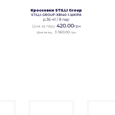
Кроссовки STILLI Group
STILLI-GROUP-XB140-1-ШКІРА
р.36-41
/
8 пар
420.00
Ціна за пару
грн
3 360.00
Ціна за ящ.
грн