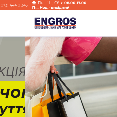
Пн. - Чт., Cб. с
08.00-17.00
(073) 444 0 345
Пт., Нед.- вихідний