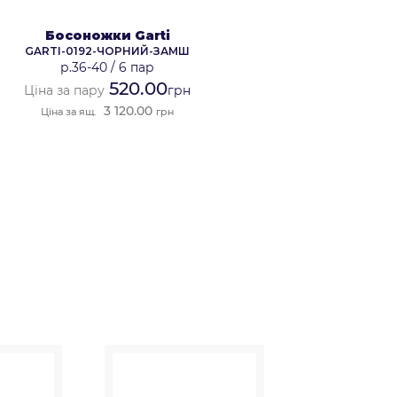
Босоножки Garti
GARTI-0192-ЧОРНИЙ-ЗАМШ
р.36-40
/
6 пар
520.00
Ціна за пару
грн
3 120.00
Ціна за ящ.
грн