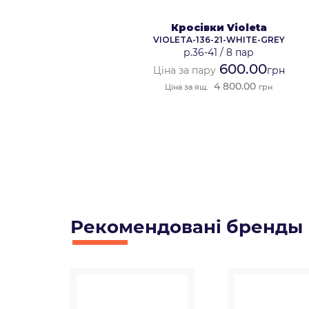
Кросівки Violeta
VIOLETA-136-21-WHITE-GREY
р.36-41
/
8 пар
600.00
Ціна за пару
грн
4 800.00
Ціна за ящ.
грн
Рекомендованi бренды