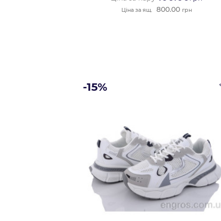
800.00
Ціна за ящ.
грн
-15%