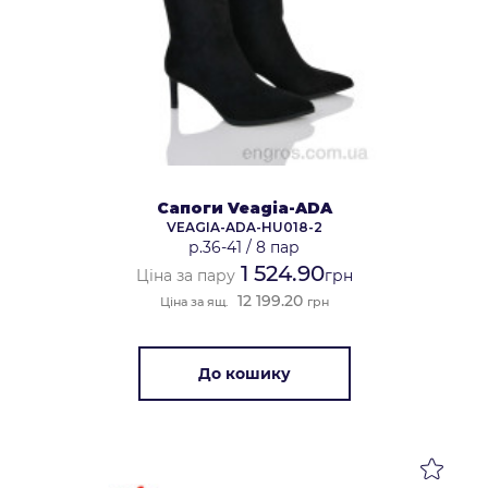
Сапоги Veagia-ADA
VEAGIA-ADA-HU018-2
р.36-41
/
8 пар
1 524.90
Ціна за пару
грн
12 199.20
Ціна за ящ.
грн
До кошику