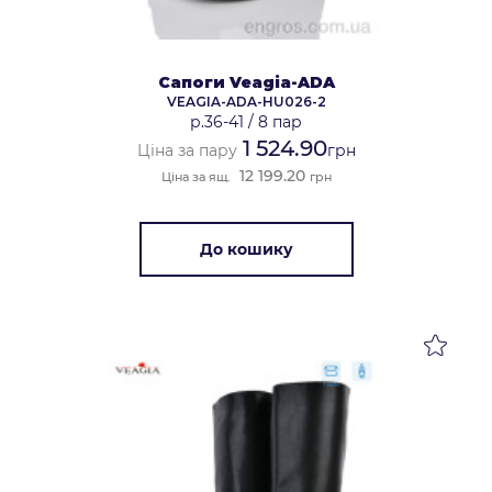
Сапоги Veagia-ADA
VEAGIA-ADA-HU026-2
р.36-41
/
8 пар
1 524.90
Ціна за пару
грн
12 199.20
Ціна за ящ.
грн
До кошику