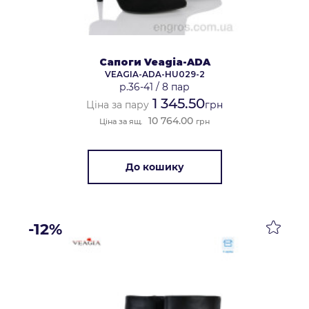
Сапоги Veagia-ADA
VEAGIA-ADA-HU029-2
р.36-41
/
8 пар
1 345.50
Ціна за пару
грн
10 764.00
Ціна за ящ.
грн
До кошику
-12%