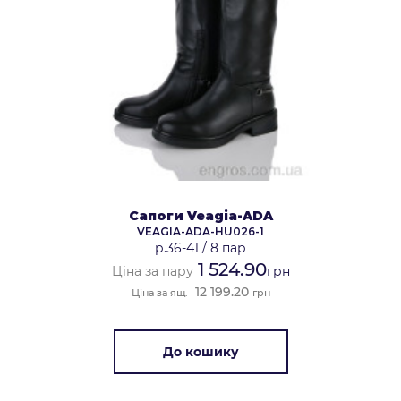
Сапоги Veagia-ADA
VEAGIA-ADA-HU026-1
р.36-41
/
8 пар
1 524.90
Ціна за пару
грн
12 199.20
Ціна за ящ.
грн
До кошику