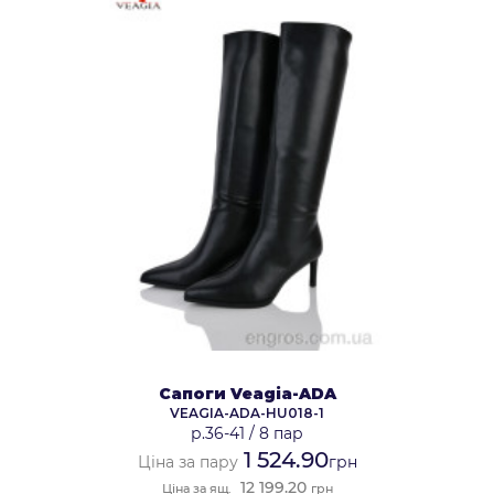
Сапоги Veagia-ADA
VEAGIA-ADA-HU018-1
р.36-41
/
8 пар
1 524.90
Ціна за пару
грн
12 199.20
Ціна за ящ.
грн