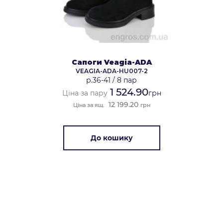
Сапоги Veagia-ADA
VEAGIA-ADA-HU007-2
р.36-41
/
8 пар
1 524.90
Ціна за пару
грн
12 199.20
Ціна за ящ.
грн
До кошику