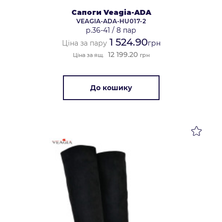
Сапоги Veagia-ADA
VEAGIA-ADA-HU017-2
р.36-41
/
8 пар
1 524.90
Ціна за пару
грн
12 199.20
Ціна за ящ.
грн
До кошику