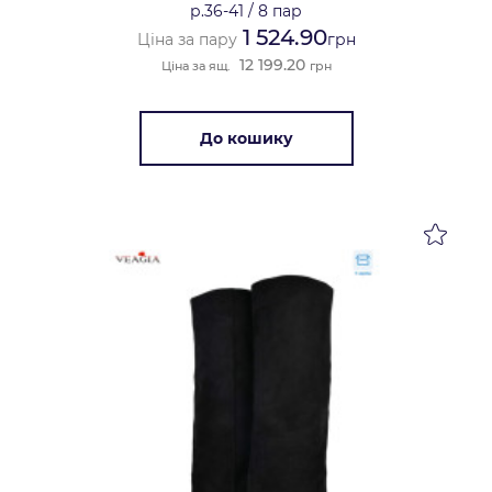
р.36-41
/
8 пар
1 524.90
Ціна за пару
грн
12 199.20
Ціна за ящ.
грн
До кошику