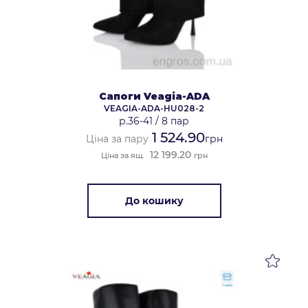
Сапоги Veagia-ADA
VEAGIA-ADA-HU028-2
р.36-41
/
8 пар
1 524.90
Ціна за пару
грн
12 199.20
Ціна за ящ.
грн
До кошику