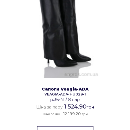
Сапоги Veagia-ADA
VEAGIA-ADA-HU028-1
р.36-41
/
8 пар
1 524.90
Ціна за пару
грн
12 199.20
Ціна за ящ.
грн