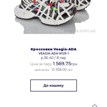
Кроссовки Veagia-ADA
VEAGIA-ADA-N125-1
р.36-40
/
8 пар
1 569.75
Ціна за пару
грн
12 558.00
Ціна за ящ.
грн
До кошику