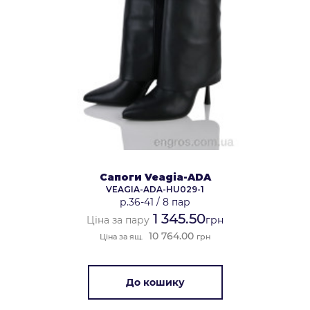
Сапоги Veagia-ADA
VEAGIA-ADA-HU029-1
р.36-41
/
8 пар
1 345.50
Ціна за пару
грн
10 764.00
Ціна за ящ.
грн
До кошику