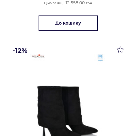
12 558.00
Ціна за ящ.
грн
До кошику
-12%