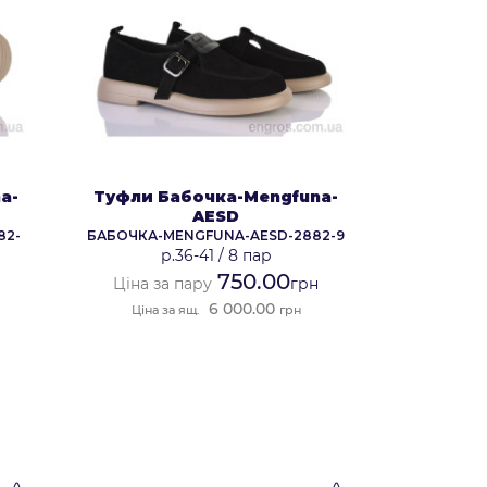
a-
Туфли Бабочка-Mengfuna-
AESD
82-
БАБОЧКА-MENGFUNA-AESD-2882-9
р.36-41
/
8 пар
750.00
Ціна за пару
грн
6 000.00
Ціна за ящ.
грн