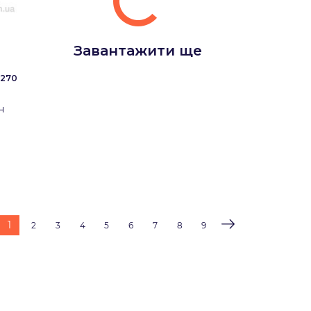
Завантажити ще
-270
н
1
2
3
4
5
6
7
8
9