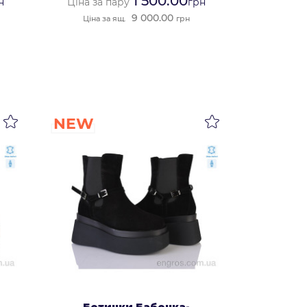
1 500.00
н
Ціна за пару
грн
9 000.00
Ціна за ящ.
грн
NEW
Ботинки Бабочка-