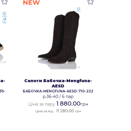
NEW
a-
Сапоги Бабочка-Mengfuna-
AESD
35-
БАБОЧКА-MENGFUNA-AESD-710-222
р.36-40
/
6 пар
1 880.00
Ціна за пару
грн
11 280.00
Ціна за ящ.
грн