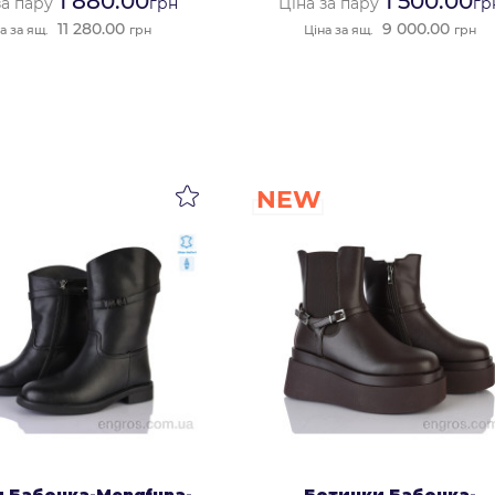
1 880.00
1 500.00
за пару
грн
Ціна за пару
гр
11 280.00
9 000.00
а за ящ.
грн
Ціна за ящ.
грн
NEW
и Бабочка-Mengfuna-
Ботинки Бабочка-