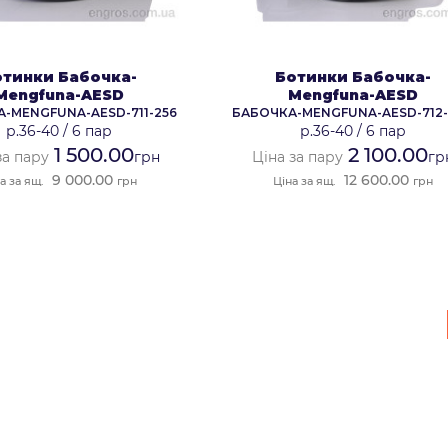
отинки Бабочка-
Ботинки Бабочка-
Mengfuna-AESD
Mengfuna-AESD
-MENGFUNA-AESD-711-256
БАБОЧКА-MENGFUNA-AESD-712
р.36-40
/
6 пар
р.36-40
/
6 пар
1 500.00
2 100.00
за пару
грн
Ціна за пару
гр
9 000.00
12 600.00
а за ящ.
грн
Ціна за ящ.
грн