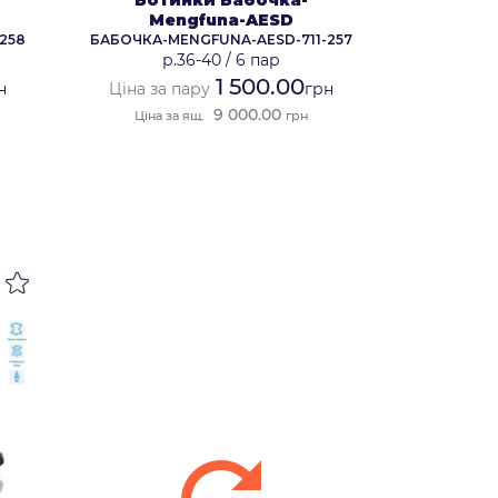
Mengfuna-AESD
258
БАБОЧКА-MENGFUNA-AESD-711-257
р.36-40
/
6 пар
1 500.00
н
Ціна за пару
грн
9 000.00
Ціна за ящ.
грн