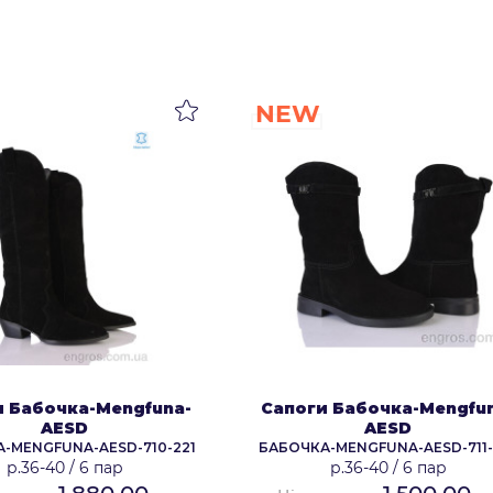
NEW
и Бабочка-Mengfuna-
Сапоги Бабочка-Mengfu
AESD
AESD
-MENGFUNA-AESD-710-221
БАБОЧКА-MENGFUNA-AESD-711-
р.36-40
/
6 пар
р.36-40
/
6 пар