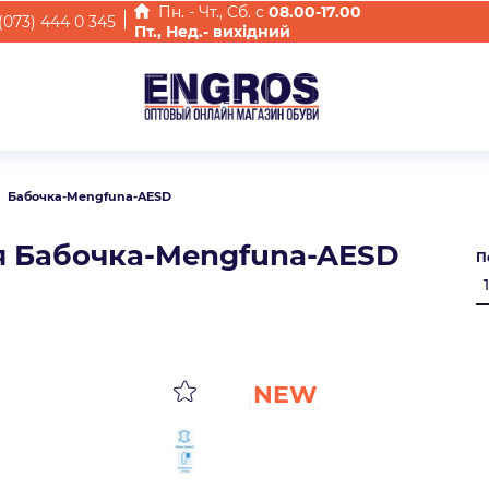
Пн. - Чт., Cб. с
08.00-17.00
(073) 444 0 345
Пт., Нед.- вихідний
Бабочка-Mengfuna-AESD
я Бабочка-Mengfuna-AESD
П
NEW