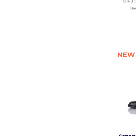
Ціна 
Цін
NEW
Сапог