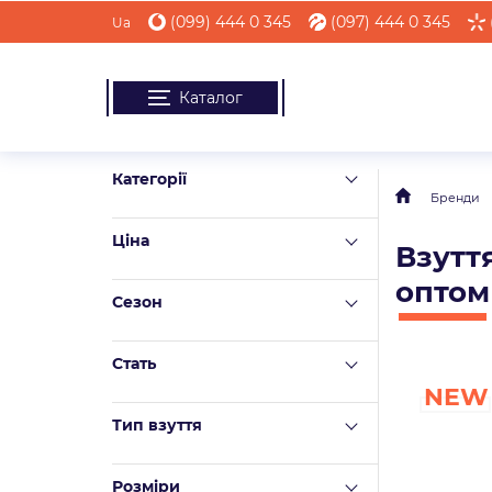
(099) 444 0 345
(097) 444 0 345
Ua
Каталог
Категорії
Бренди
Ціна
Взутт
оптом
Сезон
Стать
NEW
Тип взуття
Розміри