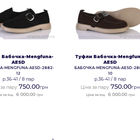
 Бабочка-Mengfuna-
Туфли Бабочка-Mengfun
AESD
AESD
А-MENGFUNA-AESD-2882-
БАБОЧКА-MENGFUNA-AESD-28
12
10
р.36-41
/
8 пар
р.36-41
/
8 пар
750.00
750.00
 за пару
грн
Ціна за пару
грн
6 000.00
6 000.00
а за ящ.
грн
Ціна за ящ.
грн