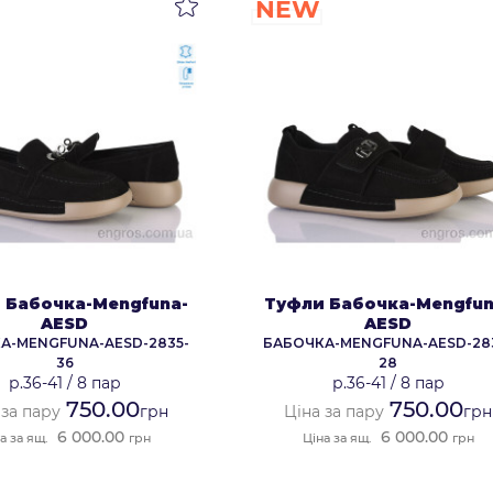
NEW
 Бабочка-Mengfuna-
Туфли Бабочка-Mengfun
AESD
AESD
А-MENGFUNA-AESD-2835-
БАБОЧКА-MENGFUNA-AESD-28
36
28
р.36-41
/
8 пар
р.36-41
/
8 пар
750.00
750.00
 за пару
грн
Ціна за пару
грн
6 000.00
6 000.00
а за ящ.
грн
Ціна за ящ.
грн