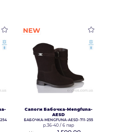
NEW
na-
Сапоги Бабочка-Mengfuna-
AESD
254
БАБОЧКА-MENGFUNA-AESD-711-255
р.36-40
/
6 пар