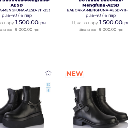
AESD
Mengfuna-AESD
-MENGFUNA-AESD-711-253
БАБОЧКА-MENGFUNA-AESD-711-
р.36-40
/
6 пар
р.36-40
/
6 пар
1 500.00
1 500.00
за пару
грн
Ціна за пару
гр
9 000.00
9 000.00
а за ящ.
грн
Ціна за ящ.
грн
NEW