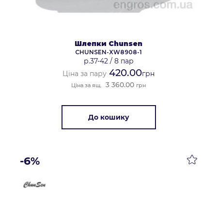
Шлепки Chunsen
CHUNSEN-XW8908-1
р.37-42
/
8 пар
420.00
Ціна за пару
грн
3 360.00
Ціна за ящ.
грн
До кошику
-6%