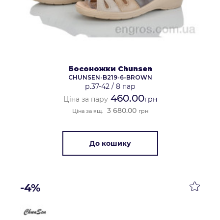
Босоножки Chunsen
CHUNSEN-B219-6-BROWN
р.37-42
/
8 пар
460.00
Ціна за пару
грн
3 680.00
Ціна за ящ.
грн
До кошику
-4%