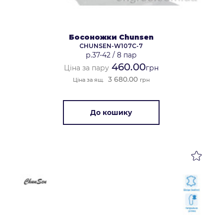
Босоножки Chunsen
CHUNSEN-W107C-7
р.37-42
/
8 пар
460.00
Ціна за пару
грн
3 680.00
Ціна за ящ.
грн
До кошику