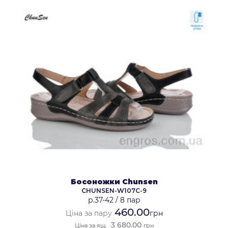
Босоножки Chunsen
CHUNSEN-W107C-9
р.37-42
/
8 пар
460.00
Ціна за пару
грн
3 680.00
Ціна за ящ.
грн