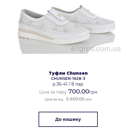
Туфли Chunsen
CHUNSEN-1628-3
р.36-41
/
8 пар
700.00
Ціна за пару
грн
5 600.00
Ціна за ящ.
грн
До кошику