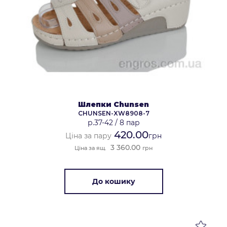
Шлепки Chunsen
CHUNSEN-XW8908-7
р.37-42
/
8 пар
420.00
Ціна за пару
грн
3 360.00
Ціна за ящ.
грн
До кошику