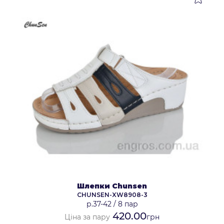
Шлепки Chunsen
CHUNSEN-XW8908-3
р.37-42
/
8 пар
420.00
Ціна за пару
грн