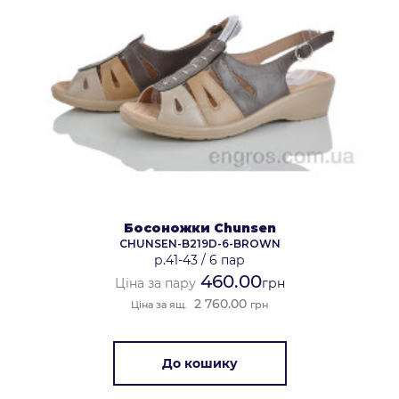
Босоножки Chunsen
CHUNSEN-B219D-6-BROWN
р.41-43
/
6 пар
460.00
Ціна за пару
грн
2 760.00
Ціна за ящ.
грн
До кошику