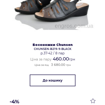
Босоножки Chunsen
CHUNSEN-B219-9-BLACK
р.37-42
/
8 пар
460.00
Ціна за пару
грн
3 680.00
Ціна за ящ.
грн
До кошику
-4%