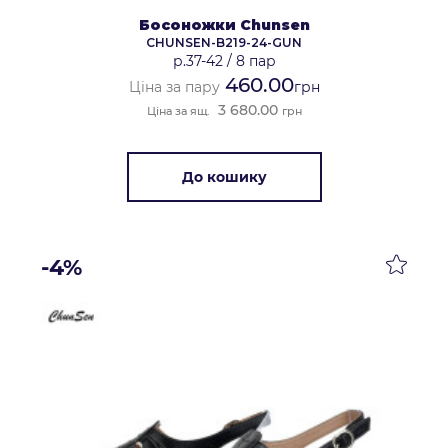
Босоножки Chunsen
CHUNSEN-B219-24-GUN
р.37-42
/
8 пар
460.00
Ціна за пару
грн
3 680.00
Ціна за ящ.
грн
До кошику
-4%