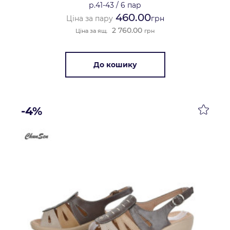
р.41-43
/
6 пар
460.00
Ціна за пару
грн
2 760.00
Ціна за ящ.
грн
До кошику
-4%