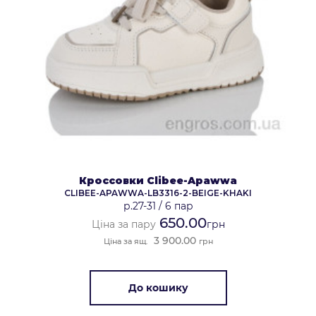
Кроссовки Clibee-Apawwa
CLIBEE-APAWWA-LB3316-2-BEIGE-KHAKI
р.27-31
/
6 пар
650.00
Ціна за пару
грн
3 900.00
Ціна за ящ.
грн
До кошику