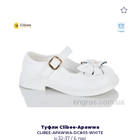
Туфли Clibee-Apawwa
CLIBEE-APAWWA-DC805-WHITE
р.32-37
/
6 пар