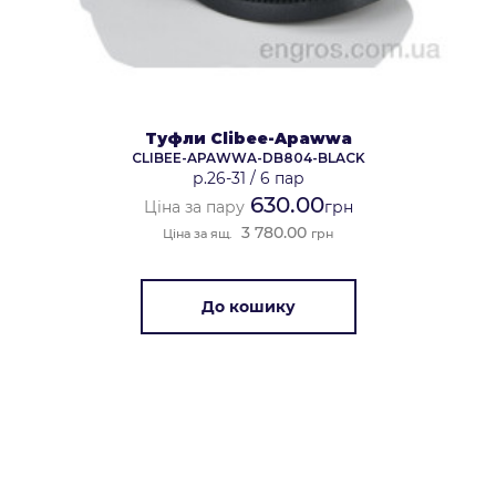
Туфли Clibee-Apawwa
CLIBEE-APAWWA-DB804-BLACK
р.26-31
/
6 пар
630.00
Ціна за пару
грн
3 780.00
Ціна за ящ.
грн
До кошику