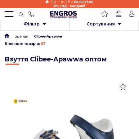
Пн. - Чт., Cб. с
08.00-17.00
Пт., Нед.- вихідний
Фільтр
Сортування
Бренди
Clibee-Apawwa
Кількість товарів:
67
Взуття Clibee-Apawwa оптом