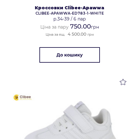
Кроссовки Clibee-Apawwa
CLIBEE-APAWWA-ED783-1-WHITE
р.34-39
/
6 пар
750.00
Ціна за пару
грн
4 500.00
Ціна за ящ.
грн
До кошику