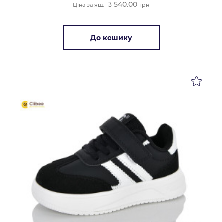
3 540.00
Ціна за ящ.
грн
До кошику