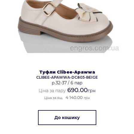
Туфли Clibee-Apawwa
CLIBEE-APAWWA-DC805-BEIGE
р.32-37
/
6 пар
690.00
Ціна за пару
грн
4 140.00
Ціна за ящ.
грн
До кошику