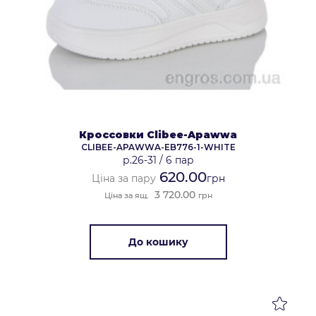
Кроссовки Clibee-Apawwa
CLIBEE-APAWWA-EB776-1-WHITE
р.26-31
/
6 пар
620.00
Ціна за пару
грн
3 720.00
Ціна за ящ.
грн
До кошику