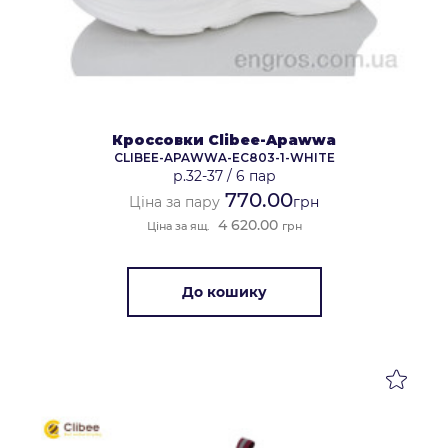
Кроссовки Clibee-Apawwa
CLIBEE-APAWWA-EC803-1-WHITE
р.32-37
/
6 пар
770.00
Ціна за пару
грн
4 620.00
Ціна за ящ.
грн
До кошику