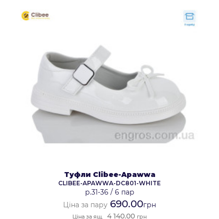
Туфли Clibee-Apawwa
CLIBEE-APAWWA-DC801-WHITE
р.31-36
/
6 пар
690.00
Ціна за пару
грн
4 140.00
Ціна за ящ.
грн