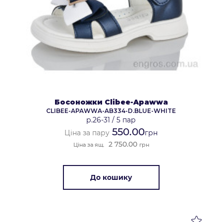
Босоножки Clibee-Apawwa
CLIBEE-APAWWA-AB334-D.BLUE-WHITE
р.26-31
/
5 пар
550.00
Ціна за пару
грн
2 750.00
Ціна за ящ.
грн
До кошику