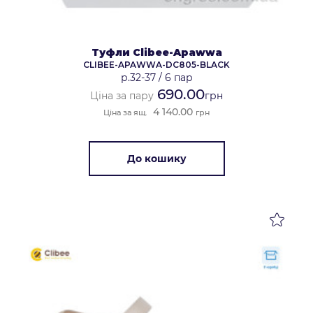
Туфли Clibee-Apawwa
CLIBEE-APAWWA-DC805-BLACK
р.32-37
/
6 пар
690.00
Ціна за пару
грн
4 140.00
Ціна за ящ.
грн
До кошику