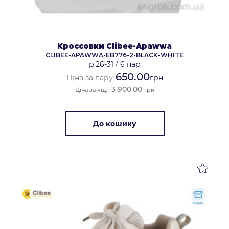
Кроссовки Clibee-Apawwa
CLIBEE-APAWWA-EB776-2-BLACK-WHITE
р.26-31
/
6 пар
650.00
Ціна за пару
грн
3 900.00
Ціна за ящ.
грн
До кошику